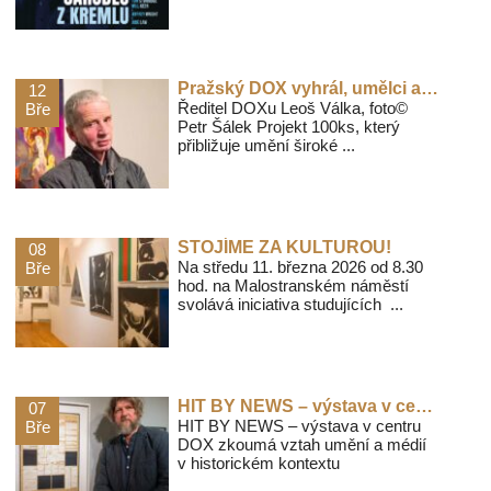
Pražský DOX vyhrál, umělci a kurátoři zvolili 100 nejlepších galerií.
12
Ředitel DOXu Leoš Válka, foto©
Bře
Petr Šálek Projekt 100ks, který
přibližuje umění široké ...
STOJÍME ZA KULTUROU!
08
Na středu 11. března 2026 od 8.30
Bře
hod. na Malostranském náměstí
svolává iniciativa studujících ...
HIT BY NEWS – výstava v centru DOX zkoumá vztah umění a médií v historickém kontextu
07
HIT BY NEWS – výstava v centru
Bře
DOX zkoumá vztah umění a médií
v historickém kontextu