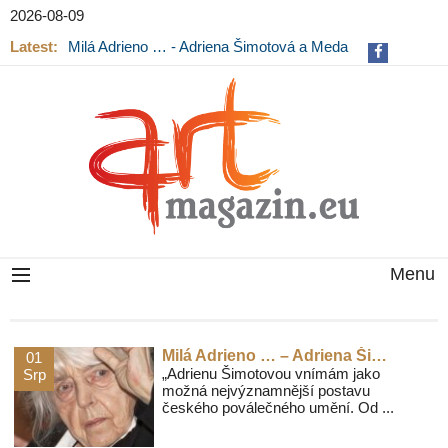
2026-08-09
Latest:
Milá Adrieno … - Adriena Šimotová a Meda
Mládková na výstavě v Museu Kampa
Menu
Milá Adrieno … – Adriena Šimotová a Meda Mládková na výstavě v Museu Kampa
01
„Adrienu Šimotovou vnímám jako
Srp
možná nejvýznamnější postavu
českého poválečného umění. Od ...