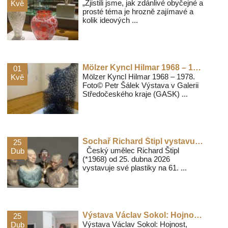
„Zjistili jsme, jak zdánlivé obyčejné a
Kvě
prosté téma je hrozně zajímavé a
kolik ideových ...
Mölzer Kyncl Hilmar 1968 – 1978 Čeští umělci v přímém dialogu s evropskou scénou
01
Mölzer Kyncl Hilmar 1968 – 1978.
Kvě
Foto© Petr Šálek Výstava v Galerii
Středočeského kraje (GASK) ...
Sochař Richard Štipl vystavuje na letošním Bienále v Benátkách
25
Český umělec Richard Štipl
Dub
(*1968) od 25. dubna 2026
vystavuje své plastiky na 61. ...
Výstava Václav Sokol: Hojnost v Museu Kampa
25
Výstava Václav Sokol: Hojnost,
Dub