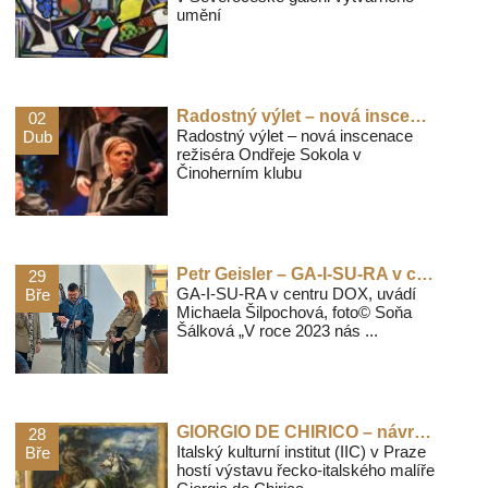
umění
Radostný výlet – nová inscenace režiséra Ondřeje Sokola v Činoherním klubu
02
Radostný výlet – nová inscenace
Dub
režiséra Ondřeje Sokola v
Činoherním klubu
Petr Geisler – GA-I-SU-RA v centru DOX
29
GA-I-SU-RA v centru DOX, uvádí
Bře
Michaela Šilpochová, foto© Soňa
Šálková „V roce 2023 nás ...
GIORGIO DE CHIRICO – návrat magického umělce do Prahy
28
Italský kulturní institut (IIC) v Praze
Bře
hostí výstavu řecko-italského malíře