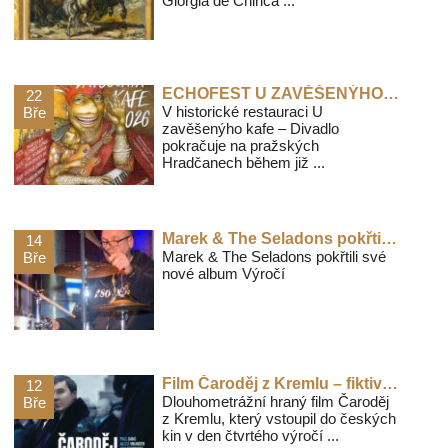
Giorgia de Chirica ...
ECHOFEST U ZAVĚŠENÝHO KAFE 2026
22
V historické restauraci U
Bře
zavěšenýho kafe – Divadlo
pokračuje na pražských
Hradčanech během již ...
Marek & The Seladons pokřtili své nové album Výročí
14
Marek & The Seladons pokřtili své
Bře
nové album Výročí
Film Čaroděj z Kremlu – fiktivní příběh s povědomými aktéry
12
Dlouhometrážní hraný film Čaroděj
Bře
z Kremlu, který vstoupil do českých
kin v den čtvrtého výročí ...