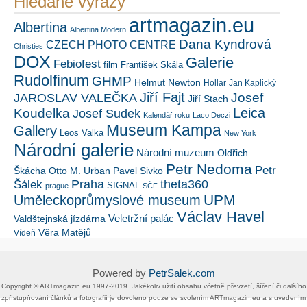
Hledané výrazy
artmagazin.eu
Albertina
Albertina Modern
Dana Kyndrová
CZECH PHOTO CENTRE
Christies
DOX
Galerie
Febiofest
film
František Skála
Rudolfinum
GHMP
Helmut Newton
Hollar
Jan Kaplický
Jiří Fajt
Josef
JAROSLAV VALEČKA
Jiří Stach
Leica
Koudelka
Josef Sudek
Kalendář roku
Laco Deczi
Museum Kampa
Gallery
Leos Valka
New York
Národní galerie
Národní muzeum
Oldřich
Petr Nedoma
Petr
Škácha
Otto M. Urban
Pavel Sivko
Šálek
Praha
theta360
SIGNAL
prague
SČF
UPM
Uměleckoprůmyslové museum
Václav Havel
Veletržní palác
Valdštejnská jízdárna
Věra Matějů
Vídeň
Powered by
PetrSalek.com
Copyright ©​ ​​ARTmagazin.eu ​1997-2019​.​ Jakékoliv užití obsahu včetně převzetí, šíření či dalšího
zpřístupňování článků a fotografií je dovoleno pouze se svolením ​ARTmagazin.eu​ ​a s uvedením