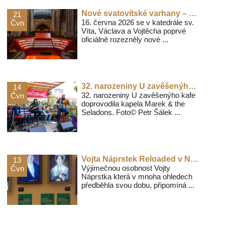
Nové svatovítské varhany – na slavnostní požehnání naváže varhanní oktáv
21
16. června 2026 se v katedrále sv.
Čvn
Víta, Václava a Vojtěcha poprvé
oficiálně rozezněly nové ...
32. narozeniny U zavěšenýho kafe doprovodila kapela Marek & the Seladons
14
32. narozeniny U zavěšenýho kafe
Čvn
doprovodila kapela Marek & the
Seladons. Foto© Petr Šálek ...
Vojta Náprstek Reloaded v Náprstkově muzeu
13
Výjimečnou osobnost Vojty
Čvn
Náprstka která v mnoha ohledech
předběhla svou dobu, připomíná ...