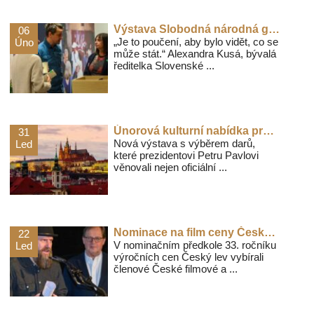
Výstava Slobodná národná galéria. Popis jednoho zápasu v pražském Domě fotografie
06
„Je to poučení, aby bylo vidět, co se
Úno
může stát.“ Alexandra Kusá, bývalá
ředitelka Slovenské ...
Únorová kulturní nabídka pro návštěvníky Pražského hradu
31
Nová výstava s výběrem darů,
Led
které prezidentovi Petru Pavlovi
věnovali nejen oficiální ...
Nominace na film ceny Český lev za rok 2025
22
V nominačním předkole 33. ročníku
Led
výročních cen Český lev vybírali
členové České filmové a ...