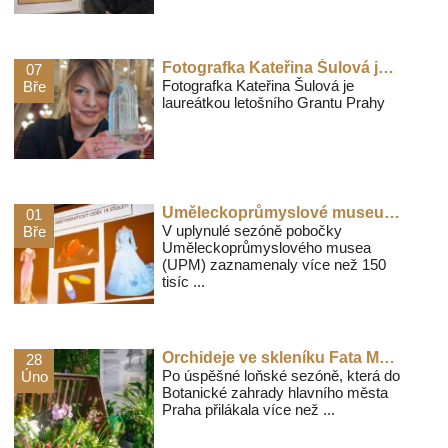
Fotografka Kateřina Šulová je laureátkou letošního Grantu Prahy
07
Fotografka Kateřina Šulová je
Bře
laureátkou letošního Grantu Prahy
Uměleckoprůmyslové museum představilo program sezóny 2026-2027
01
V uplynulé sezóně pobočky
Bře
Uměleckoprůmyslového musea
(UPM) zaznamenaly více než 150
tisíc ...
Orchideje ve skleníku Fata Morgana zahajují letošní sezónu pražské Botanické zahrady
28
Po úspěšné loňské sezóně, která do
Úno
Botanické zahrady hlavního města
Praha přilákala více než ...