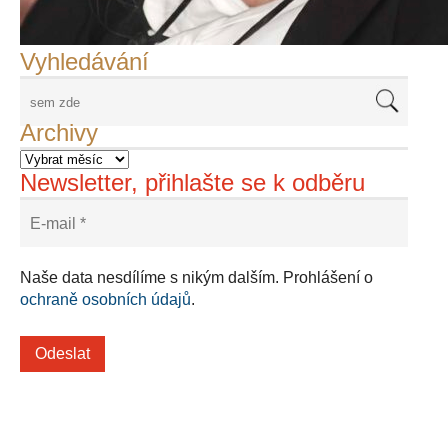
Adriena Šimotová
Richard Štipl v Benátkách
Langweiluv model v Praze
Japanolog Petr Geisler, foto: Petr Šálek
©Frank Kortan,Yellow Shark, portrét Franka Zappy
Nové Svatovítské varhany
Vyhledávání
Archivy
Newsletter, přihlašte se k odběru
Naše data nesdílíme s nikým dalším. Prohlášení o
ochraně osobních údajů
.