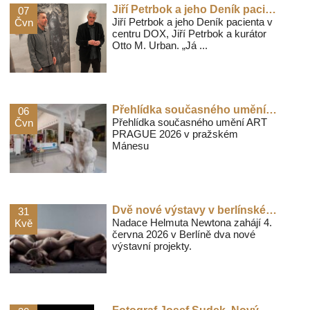
Jiří Petrbok a jeho Deník pacienta v centru DOX
07
Jiří Petrbok a jeho Deník pacienta v
Čvn
centru DOX, Jiří Petrbok a kurátor
Otto M. Urban. „Já ...
Přehlídka současného umění ART PRAGUE 2026 v pražském Mánesu
06
Přehlídka současného umění ART
Čvn
PRAGUE 2026 v pražském
Mánesu
Dvě nové výstavy v berlínském sídle Nadace Helmuta Newtona
31
Nadace Helmuta Newtona zahájí 4.
Kvě
června 2026 v Berlíně dva nové
výstavní projekty.