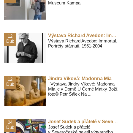
Museum Kampa
Výstava Richard Avedon: Immortal. Portréty stárnutí, 1951-2004
12
Výstava Richard Avedon: Immortal.
Dub
Portréty stárnutí, 1951-2004
Jindra Viková: Madonna Mia
12
Výstava Jindry Vikové: Madonna
Dub
Mia je v Domě U Černé Matky Boží,
foto© Petr Šálek Na ...
Josef Sudek a přátelé v Severočeské galerii výtvarného umění
04
Josef Sudek a přátelé
Dub
v Severočeské galerii výtvarného