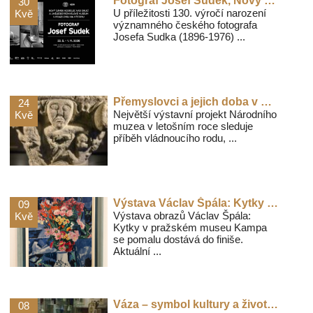
Fotograf Josef Sudek, Nový zámek, Kostelec nad Orlicí
30
U příležitosti 130. výročí narození
Kvě
významného českého fotografa
Josefa Sudka (1896-1976) ...
Přemyslovci a jejich doba v Národním muzeu
24
Největší výstavní projekt Národního
Kvě
muzea v letošním roce sleduje
příběh vládnoucího rodu, ...
Výstava Václav Špála: Kytky v posledním týdnu s delší návštěvní dobou
09
Výstava obrazů Václav Špála:
Kvě
Kytky v pražském museu Kampa
se pomalu dostává do finiše.
Aktuální ...
Váza – symbol kultury a života v UPM v Praze
08