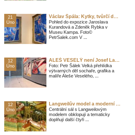
Václav Špála: Kytky, tvůrčí dvojice Karoušek – Novák a Kurandová & Rybka – tři výstavy v Museu Kampa
21
Pohled do expozice Jaroslava
Úno
Kurandová a Zdeněk Rybka v
Museu Kampa. Foto©
PetrSalek.com V ...
ALEŠ VESELÝ není Josef Lada-recenze
12
Foto: Petr Šálek Velká přehlídka
Úno
výtvarných děl sochaře, grafika a
malíře Aleše Veselého, ...
Langweilův model a moderní technologie na výstavě Muzea Prahy na Florenci
12
Centrální sál s Langweilovým
Úno
modelem obklopují a tematicky
doplňují další čtyři ...