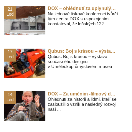
DOX – ohlédnutí za uplynulým rokem a výhled na sezónu 2026
21
Na lednové tiskové konferenci tvůrčí
Led
tým centra DOX s uspokojením
konstatoval, že loňských 122 ...
Qubus: Boj s krásou – výstava současného designu v Uměleckoprůmyslovém museu
17
Qubus: Boj s krásou – výstava
Led
současného designu
v Uměleckoprůmyslovém museu
DOX – Za uměním -filmový dokument k 15 letům Centra současného umění DOX
14
Ohlédnutí za historií a lidmi, kteří se
Led
zasloužili o vznik a následný rozvoj
naší ...