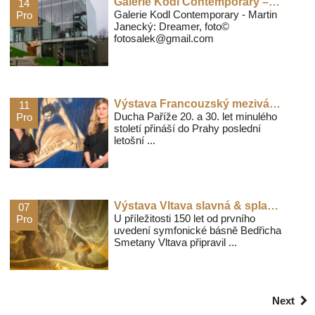
Galerie Kodl Contemporary – Martin Janecký: Dreamer
14
Galerie Kodl Contemporary - Martin
Pro
Janecký: Dreamer, foto©
fotosalek@gmail.com
Výstava Francouzský meziválečný reklamní plakát uzavírá letošní výstavní sezónu Uměleckoprůmyslového musea
11
Ducha Paříže 20. a 30. let minulého
Pro
století přináší do Prahy poslední
letošní ...
Výstava Vltava slavná & splavná v Jízdárně pražského hradu
07
U příležitosti 150 let od prvního
Pro
uvedení symfonické básně Bedřicha
Smetany Vltava připravil ...
Next