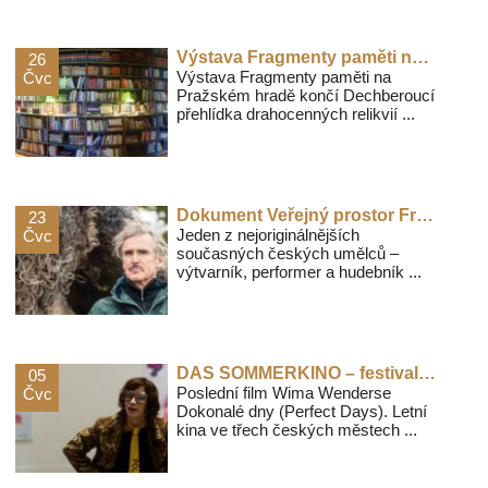
Výstava Fragmenty paměti na Pražském hradě končí
26
Výstava Fragmenty paměti na
Čvc
Pražském hradě končí Dechberoucí
přehlídka drahocenných relikvií ...
Dokument Veřejný prostor Františka Skály je plný pozitivní energie a kreativity
23
Jeden z nejoriginálnějších
Čvc
současných českých umělců –
výtvarník, performer a hudebník ...
DAS SOMMERKINO – festival německy mluvených filmů pro letní večery
05
Poslední film Wima Wenderse
Čvc
Dokonalé dny (Perfect Days). Letní
kina ve třech českých městech ...