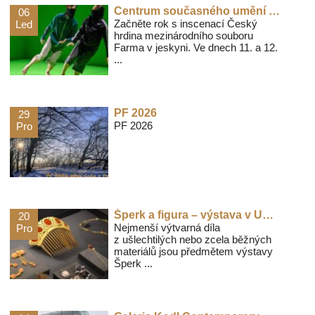
Centrum současného umění DOX-Český hrdina-soubor Farma v jeskyni
06
Začněte rok s inscenací Český
Led
hrdina mezinárodního souboru
Farma v jeskyni. Ve dnech 11. a 12.
...
PF 2026
29
PF 2026
Pro
Šperk a figura – výstava v Uměleckoprůmyslovém museu v Praze (UPM)
20
Nejmenší výtvarná díla
Pro
z ušlechtilých nebo zcela běžných
materiálů jsou předmětem výstavy
Šperk ...