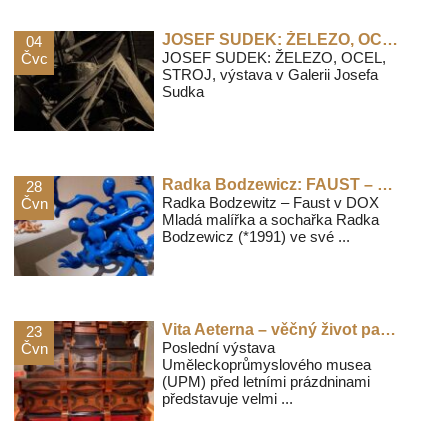
JOSEF SUDEK: ŽELEZO, OCEL, STROJ, výstava v Galerii Josefa Sudka
04
JOSEF SUDEK: ŽELEZO, OCEL,
Čvc
STROJ, výstava v Galerii Josefa
Sudka
Radka Bodzewicz: FAUST – výstava v centru DOX
28
Radka Bodzewitz – Faust v DOX
Čvn
Mladá malířka a sochařka Radka
Bodzewicz (*1991) ve své ...
Vita Aeterna – věčný život památek díky restaurování
23
Poslední výstava
Čvn
Uměleckoprůmyslového musea
(UPM) před letními prázdninami
představuje velmi ...