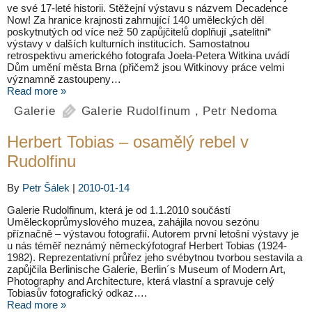
ve své 17-leté historii. Stěžejní výstavu s názvem Decadence
Now! Za hranice krajnosti zahrnující 140 uměleckých děl
poskytnutých od více než 50 zapůjčitelů doplňují „satelitní“
výstavy v dalších kulturních institucích. Samostatnou
retrospektivu amerického fotografa Joela-Petera Witkina uvádí
Dům umění města Brna (přičemž jsou Witkinovy práce velmi
významně zastoupeny…
Read more »
Galerie
Galerie Rudolfinum
,
Petr Nedoma
Herbert Tobias – osamělý rebel v
Rudolfinu
By
Petr Šálek
|
2010-01-14
Galerie Rudolfinum, která je od 1.1.2010 součástí
Uměleckoprůmyslového muzea, zahájila novou sezónu
příznačně – výstavou fotografií. Autorem první letošní výstavy je
u nás téměř neznámý německýfotograf Herbert Tobias (1924-
1982). Reprezentativní průřez jeho svébytnou tvorbou sestavila a
zapůjčila Berlinische Galerie, Berlin´s Museum of Modern Art,
Photography and Architecture, která vlastní a spravuje celý
Tobiasův fotografický odkaz….
Read more »