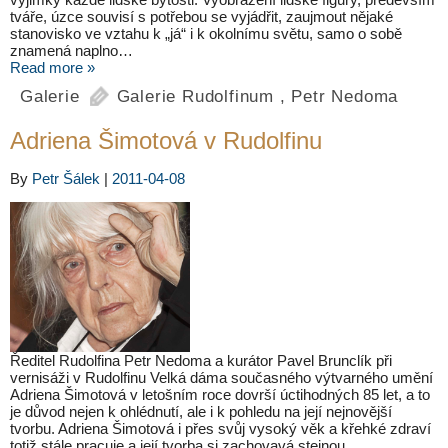
tváře, úzce souvisí s potřebou se vyjádřit, zaujmout nějaké
stanovisko ve vztahu k „já“ i k okolnímu světu, samo o sobě
znamená naplno…
Read more »
Galerie
Galerie Rudolfinum
,
Petr Nedoma
Adriena Šimotová v Rudolfinu
By
Petr Šálek
|
2011-04-08
Ředitel Rudolfina Petr Nedoma a kurátor Pavel Brunclík při
vernisáži v Rudolfinu Velká dáma současného výtvarného umění
Adriena Šimotová v letošním roce dovrší úctihodných 85 let, a to
je důvod nejen k ohlédnutí, ale i k pohledu na její nejnovější
tvorbu. Adriena Šimotová i přes svůj vysoký věk a křehké zdraví
totiž stále pracuje a její tvorba si zachovavá stejnou…