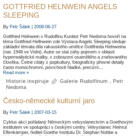
GOTTFRIED HELNWEIN ANGELS
SLEEPING
By
Petr Šálek
|
2008-06-27
Gottfried Helnwein v Rudolfinu Kurátor Petr Nedoma hovoří na
téma Gottfried Hellnwein zde Výstava Angels Sleeping sleduje
základní témata díla rakouského umělce Gottfrieda Helnweina
(nar. 1948 ve Vídni). Autor se stal záhy pojmem v oblasti
hyperrealistické malby, v zobrazení osamělého a zraňovaného
člověka. Četné citáty z popkultury, fotograficky přesné detaily
často monochromní, povrchově hladké, precizní…
Read more »
Historie inspiruje
Galerie Rudolfinum
,
Petr
Nedoma
Česko-německé kulturní jaro
By
Petr Šálek
|
2007-03-15
Cyklus akcí pořádaný Německým velvyslanectvím a Goethovým
institutem ve spolupráci s českými centry. Velvyslanec Helmut
Elfenkämper, ředitel Goethe Institutu Dr. Stephan Nobbe a