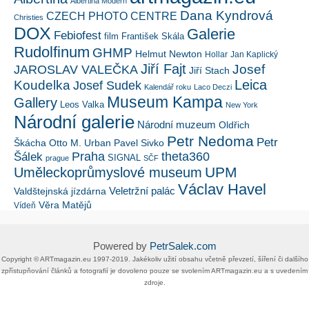
Albertina Modern
Dana Kyndrová
CZECH PHOTO CENTRE
Christies
DOX
Galerie
Febiofest
film
František Skála
Rudolfinum
GHMP
Helmut Newton
Hollar
Jan Kaplický
Jiří Fajt
Josef
JAROSLAV VALEČKA
Jiří Stach
Leica
Koudelka
Josef Sudek
Kalendář roku
Laco Deczi
Museum Kampa
Gallery
Leos Valka
New York
Národní galerie
Národní muzeum
Oldřich
Petr Nedoma
Petr
Škácha
Otto M. Urban
Pavel Sivko
Šálek
Praha
theta360
SIGNAL
prague
SČF
UPM
Uměleckoprůmyslové museum
Václav Havel
Veletržní palác
Valdštejnská jízdárna
Věra Matějů
Vídeň
Powered by
PetrSalek.com
Copyright ©​ ​​ARTmagazin.eu ​1997-2019​.​ Jakékoliv užití obsahu včetně převzetí, šíření či dalšího
zpřístupňování článků a fotografií je dovoleno pouze se svolením ​ARTmagazin.eu​ ​a s uvedením
zdroje.