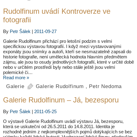
Rudolfinum uvádí Kontroverze ve
fotografii
By
Petr Šálek
|
2011-09-27
Galerie Rudolfinum přichází pro letošní podzim s velmi
specifickou výstavou fotografií. I když mezi vystavovanými
exponáty jsou snímky a autoři, kteří se nesmazatelně zapsali do
historie fotografie, není umělecká hodnota hlavním předmětem
zájmu, ale jsou to osudy jednotlivých fotografií, které v určité době
nebo v určitém prostředí byly nebo stále ještě jsou velmi
polemické či…
Read more »
Galerie
Galerie Rudolfinum
,
Petr Nedoma
Galerie Rudolfinum – Já, bezesporu
By
Petr Šálek
|
2011-05-25
O výstavě Galerie Rudolfinum uvádí výstavu Já, bezesporu,
která se uskuteční od 26.5.2011 do 14.8.2011. Identita je
rozhodně jedním z nejkomplexnějších pojmů dotýkajících se bez
výjimky každé lidské bytosti. Vyobrazení lidské figury, především