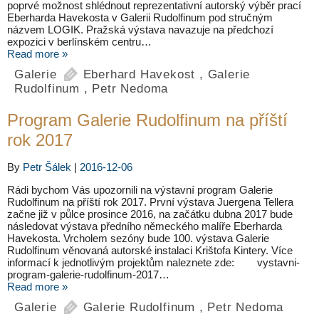
poprvé možnost shlédnout reprezentativní autorský výběr prací
Eberharda Havekosta v Galerii Rudolfinum pod stručným
názvem LOGIK. Pražská výstava navazuje na předchozí
expozici v berlínském centru…
Read more »
Galerie
Eberhard Havekost
,
Galerie
Rudolfinum
,
Petr Nedoma
Program Galerie Rudolfinum na příští
rok 2017
By
Petr Šálek
|
2016-12-06
Rádi bychom Vás upozornili na výstavní program Galerie
Rudolfinum na příští rok 2017. První výstava Juergena Tellera
začne již v půlce prosince 2016, na začátku dubna 2017 bude
následovat výstava předního německého malíře Eberharda
Havekosta. Vrcholem sezóny bude 100. výstava Galerie
Rudolfinum věnovaná autorské instalaci Krištofa Kintery. Více
informací k jednotlivým projektům naleznete zde: vystavni-
program-galerie-rudolfinum-2017…
Read more »
Galerie
Galerie Rudolfinum
,
Petr Nedoma