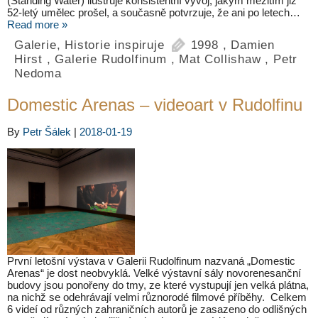
(Standing Water) ilustruje konsistentní vývoj, jakým mezitím již
52-letý umělec prošel, a současně potvrzuje, že ani po letech…
Read more »
Galerie
,
Historie inspiruje
1998
,
Damien
Hirst
,
Galerie Rudolfinum
,
Mat Collishaw
,
Petr
Nedoma
Domestic Arenas – videoart v Rudolfinu
By
Petr Šálek
|
2018-01-19
První letošní výstava v Galerii Rudolfinum nazvaná „Domestic
Arenas“ je dost neobvyklá. Velké výstavní sály novorenesanční
budovy jsou ponořeny do tmy, ze které vystupují jen velká plátna,
na nichž se odehrávají velmi různorodé filmové příběhy. Celkem
6 videí od různých zahraničních autorů je zasazeno do odlišných