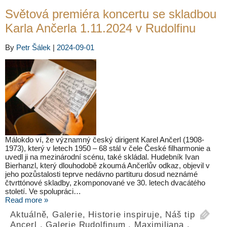
Světová premiéra koncertu se skladbou
Karla Ančerla 1.11.2024 v Rudolfinu
By
Petr Šálek
|
2024-09-01
Málokdo ví, že významný český dirigent Karel Ančerl (1908-
1973), který v letech 1950 – 68 stál v čele České filharmonie a
uvedl ji na mezinárodní scénu, také skládal. Hudebník Ivan
Bierhanzl, který dlouhodobě zkoumá Ančerlův odkaz, objevil v
jeho pozůstalosti teprve nedávno partituru dosud neznámé
čtvrttónové skladby, zkomponované ve 30. letech dvacátého
století. Ve spolupráci…
Read more »
Aktuálně
,
Galerie
,
Historie inspiruje
,
Náš tip
Ancerl
,
Galerie Rudolfinum
,
Maximiliana
,