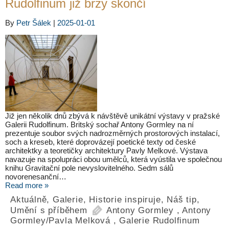
Rudolfinum již brzy skončí
By
Petr Šálek
|
2025-01-01
Již jen několik dnů zbývá k návštěvě unikátní výstavy v pražské
Galerii Rudolfinum. Britský sochař Antony Gormley na ní
prezentuje soubor svých nadrozměrných prostorových instalací,
soch a kreseb, které doprovázejí poetické texty od české
architektky a teoretičky architektury Pavly Melkové. Výstava
navazuje na spolupráci obou umělců, která vyústila ve společnou
knihu Gravitační pole nevyslovitelného. Sedm sálů
novorenesanční…
Read more »
Aktuálně
,
Galerie
,
Historie inspiruje
,
Náš tip
,
Umění s příběhem
Antony Gormley
,
Antony
Gormley/Pavla Melková
,
Galerie Rudolfinum