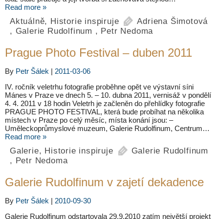
Read more »
Aktuálně
,
Historie inspiruje
Adriena Šimotová
,
Galerie Rudolfinum
,
Petr Nedoma
Prague Photo Festival – duben 2011
By
Petr Šálek
|
2011-03-06
IV. ročník veletrhu fotografie proběhne opět ve výstavní síni
Mánes v Praze ve dnech 5. – 10. dubna 2011, vernisáž v pondělí
4. 4. 2011 v 18 hodin Veletrh je začleněn do přehlídky fotografie
PRAGUE PHOTO FESTIVAL, která bude probíhat na několika
místech v Praze po celý měsíc, místa konání jsou: –
Uměleckoprůmyslové muzeum, Galerie Rudolfinum, Centrum…
Read more »
Galerie
,
Historie inspiruje
Galerie Rudolfinum
,
Petr Nedoma
Galerie Rudolfinum v zajetí dekadence
By
Petr Šálek
|
2010-09-30
Galerie Rudolfinum odstartovala 29.9.2010 zatím největší projekt