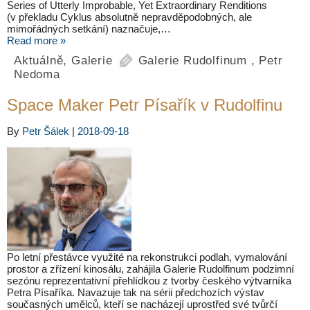
Series of Utterly Improbable, Yet Extraordinary Renditions
(v překladu Cyklus absolutně nepravděpodobných, ale
mimořádných setkání) naznačuje,…
Read more »
Aktuálně
,
Galerie
Galerie Rudolfinum
,
Petr
Nedoma
Space Maker Petr Písařík v Rudolfinu
By
Petr Šálek
|
2018-09-18
Po letní přestávce využité na rekonstrukci podlah, vymalování
prostor a zřízení kinosálu, zahájila Galerie Rudolfinum podzimní
sezónu reprezentativní přehlídkou z tvorby českého výtvarníka
Petra Písaříka. Navazuje tak na sérii předchozích výstav
současných umělců, kteří se nacházejí uprostřed své tvůrčí