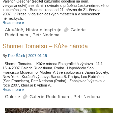
Valentin Gescher (ředitel kulturního oddělení na něm.
velvyslanectví) seznámili novináře o průběhu česko-německého
kulturního jara. Bude se konat od 21. března do 21. června
2007 v Praze, v dalších českých městech a v sousedních
německých…
Read more »
Aktuálně
,
Historie inspiruje
Galerie
Rudolfinum
,
Petr Nedoma
Shomei Tomatsu – Kůže národa
By
Petr Šálek
|
2007-01-15
Shomei Tomatsu – Kůže národa Fotografická výstava 11.1 –
15. 4.2007 Galerie Rudolfinum, Praha Uspořádalo San
Francisco Museum of Modern Art ve spolupráci s Japan Society,
New York Kurátoři výstavy: Sandra S. Philips, Leo Rubinfien
(San Francisco), Petr Nedoma (Praha) Zahajovací výstava v
roce 2007, která je k vidění v…
Read more »
Galerie
Galerie Rudolfinum
,
Petr Nedoma