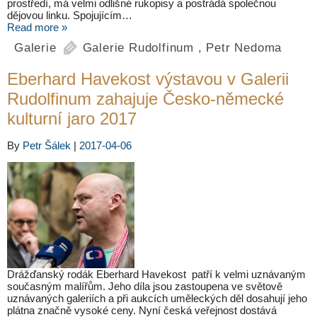
prostředí, má velmi odlišné rukopisy a postrádá společnou
dějovou linku. Spojujícím…
Read more »
Galerie
Galerie Rudolfinum
,
Petr Nedoma
Eberhard Havekost výstavou v Galerii
Rudolfinum zahajuje Česko-německé
kulturní jaro 2017
By
Petr Šálek
|
2017-04-06
Drážďanský rodák Eberhard Havekost patří k velmi uznávaným
současným malířům. Jeho díla jsou zastoupena ve světově
uznávaných galeriích a při aukcích uměleckých děl dosahují jeho
plátna značně vysoké ceny. Nyní česká veřejnost dostává