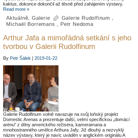
kaktus, dokonce dokončil až těsně před zahájením výstavy.
Read more »
Aktuálně
,
Galerie
Galerie Rudolfinum
,
Michaël Borremans
,
Petr Nedoma
Arthur Jafa a mimořádná setkání s jeho
tvorbou v Galerii Rudolfinum
By
Petr Šálek
|
2019-01-22
Galerie Rudolfinum volně navazuje na svůj loňský projekt
Domestic Arenas a prezentuje další, velmi specifickou „domácí
arénu“ z dílny amerického režiséra, kameramana a
mnohostranného umělce Arthura Jafy. Již dlouhý a nezvyklý
název výstavy, který je navíc uváděn v anglickém originálu A