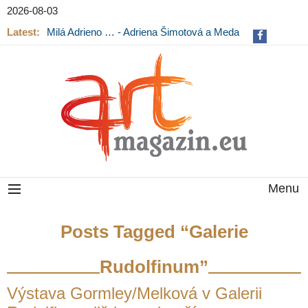
2026-08-03
Milá Adrieno … - Adriena Šimotová a Meda
Mládková na výstavě v Museu Kampa
Latest:
Výstava Fragmenty paměti na Pražském
hradě končí
Menu
Posts Tagged “Galerie
Rudolfinum”
Výstava Gormley/Melková v Galerii