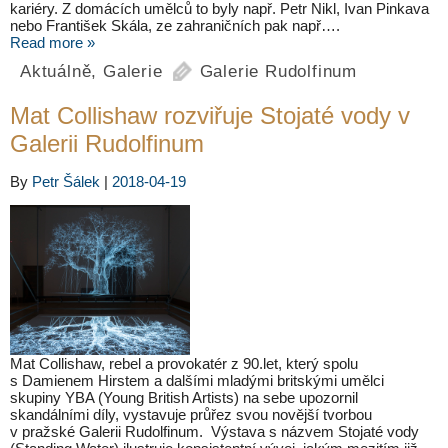
kariéry. Z domácích umělců to byly např. Petr Nikl, Ivan Pinkava
nebo František Skála, ze zahraničních pak např….
Read more »
Aktuálně
,
Galerie
Galerie Rudolfinum
Mat Collishaw rozviřuje Stojaté vody v
Galerii Rudolfinum
By
Petr Šálek
|
2018-04-19
Mat Collishaw, rebel a provokatér z 90.let, který spolu
s Damienem Hirstem a dalšími mladými britskými umělci
skupiny YBA (Young British Artists) na sebe upozornil
skandálními díly, vystavuje průřez svou novější tvorbou
v pražské Galerii Rudolfinum. Výstava s názvem Stojaté vody