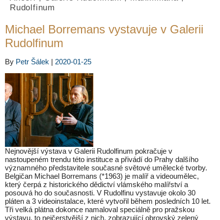
Rudolfinum
Michael Borremans vystavuje v Galerii
Rudolfinum
By
Petr Šálek
|
2020-01-25
Nejnovější výstava v Galerii Rudolfinum pokračuje v
nastoupeném trendu této instituce a přivádí do Prahy dalšího
významného představitele současné světové umělecké tvorby.
Belgičan Michael Borremans (*1963) je malíř a videoumělec,
který čerpá z historického dědictví vlámského malířství a
posouvá ho do současnosti. V Rudolfinu vystavuje okolo 30
pláten a 3 videoinstalace, které vytvořil během posledních 10 let.
Tři velká plátna dokonce namaloval speciálně pro pražskou
výstavu, to nejčerstvější z nich, zobrazující obrovský zelený