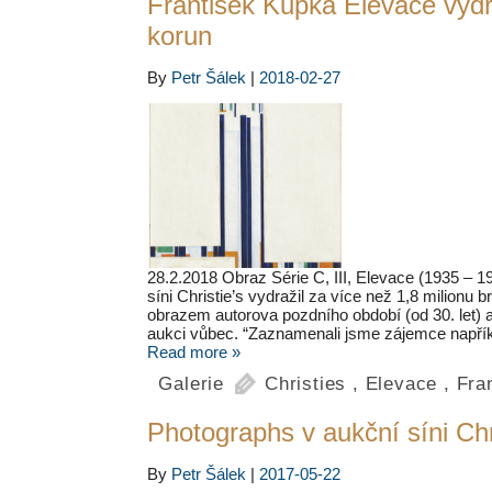
František Kupka Elevace vydra
korun
By
Petr Šálek
|
2018-02-27
28.2.2018 Obraz Série C, III, Elevace (1935 – 
síni Christie’s vydražil za více než 1,8 milionu 
obrazem autorova pozdního období (od 30. let) 
aukci vůbec. “Zaznamenali jsme zájemce napří
Read more »
Galerie
Christies
,
Elevace
,
Fra
Photographs v aukční síni Chr
By
Petr Šálek
|
2017-05-22