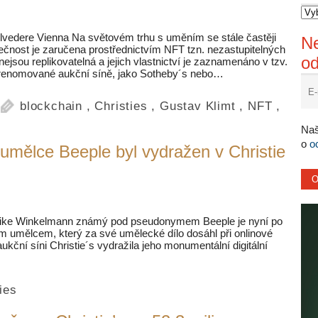
elvedere Vienna Na světovém trhu s uměním se stále častěji
Ne
dinečnost je zaručena prostřednictvím NFT tzn. nezastupitelných
o
 nejsou replikovatelná a jejich vlastnictví je zaznamenáno v tzv.
en renomované aukční síně, jako Sotheby´s nebo…
blockchain
,
Christies
,
Gustav Klimt
,
NFT
,
Naš
o
o
 umělce Beeple byl vydražen v Christie
c Mike Winkelmann známý pod pseudonymem Beeple je nyní po
m umělcem, který za své umělecké dílo dosáhl při onlinové
kční síni Christie´s vydražila jeho monumentální digitální
ies