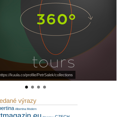
Náš mediální partner
FotoVideo.cz
https://kuula.co/profile/PetrSalek/collections
PetrSalek.com
edané výrazy
bertina
Albertina Modern
rtmagazin.eu
CZECH