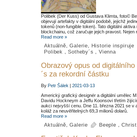
Polibek (Der Kuss) od Gustava Klimta, foto© B
objevují artefakty v digitální podobě, jejichž je
tokenů (non-fungible token). Tato digitální aktiva
blockchainu, což zaručuje jejich pravost. Nej
Read more »
Aktuálně
,
Galerie
,
Historie inspiruje
Polibek
,
Sotheby´s
,
Vienna
Obrazový opus od digitálního
´s za rekordní částku
By
Petr Šálek
|
2021-03-13
Americký grafický designér a digitální uměle
Davidu Hockneym a Jeffu Koonsovi třetím žijící
aukci nejvyšší cenu. Dne 11. března 2021 se v au
koláž za neuvěřitelných 69,3 milionů dolarů.
Read more »
Aktuálně
,
Galerie
Beeple
,
Christ