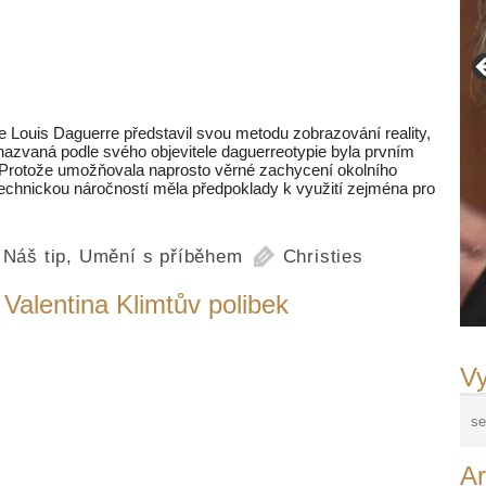
 Louis Daguerre představil svou metodu zobrazování reality,
 nazvaná podle svého objevitele daguerreotypie byla prvním
Protože umožňovala naprosto věrné zachycení okolního
echnickou náročností měla předpoklady k využití zejména pro
,
Náš tip
,
Umění s příběhem
Christies
Valentina Klimtův polibek
Vy
Ar