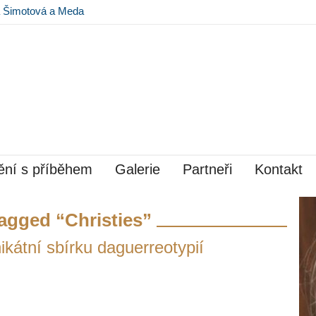
na Šimotová a Meda
 Museu Kampa
ní s příběhem
Galerie
Partneři
Kontakt
agged “Christies”
ikátní sbírku daguerreotypií