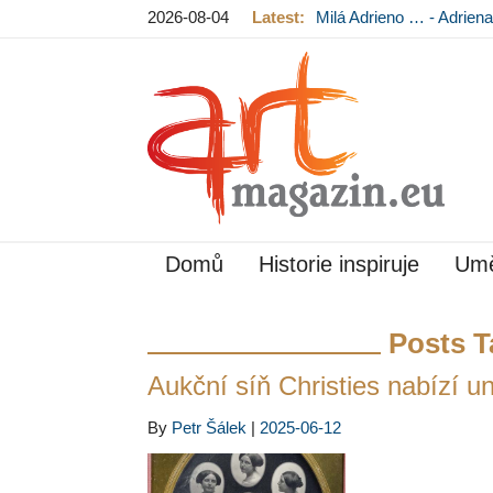
2026-08-04
Latest:
Milá Adrieno … - Adrie
Mládková na výstavě v
Domů
Historie inspiruje
Umě
Posts T
Aukční síň Christies nabízí un
By
Petr Šálek
|
2025-06-12