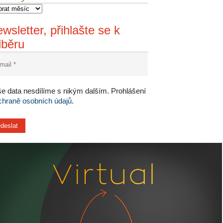
wsletter, přihlašte se k
dběru
e data nesdílíme s nikým dalším. Prohlášení
chraně osobních údajů
.