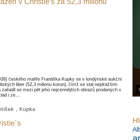
žen v Christie’s za 52,3 milionu
1938) českého malíře Františka Kupky se v londýnské aukční
britských liber (52,3 milionu korun), čímž se stal nejdražším
a zařadil se mezi pět jeho nejcennějších obrazů prodaných v
klad i ze…
ntišek
,
Kupka
Hl
istie´s
Al
a