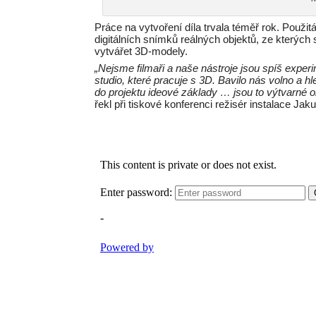
Práce na vytvoření díla trvala téměř rok. Použi
digitálních snímků reálných objektů, ze kterých
vytvářet 3D-modely.
„Nejsme filmaři a naše nástroje jsou spíš experi
studio, které pracuje s 3D. Bavilo nás volno a hl
do projektu ideové základy … jsou to výtvarné
řekl při tiskové konferenci režisér instalace Ja