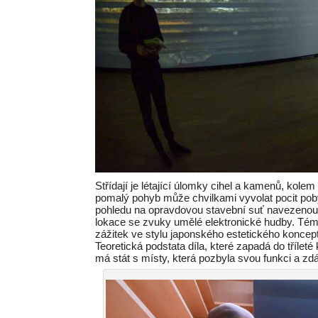
Střídají je létající úlomky cihel a kamenů, kol
pomalý pohyb může chvilkami vyvolat pocit pob
pohledu na opravdovou stavební suť navezenou 
lokace se zvuky umělé elektronické hudby. Tém
zážitek ve stylu japonského estetického koncept
Teoretická podstata díla, které zapadá do třílet
má stát s místy, která pozbyla svou funkci a zd