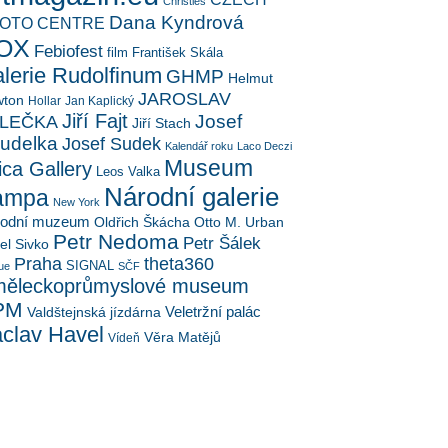
Christies
Dana Kyndrová
OTO CENTRE
OX
Febiofest
film
František Skála
lerie Rudolfinum
GHMP
Helmut
JAROSLAV
ton
Hollar
Jan Kaplický
Jiří Fajt
Josef
LEČKA
Jiří Stach
udelka
Josef Sudek
Kalendář roku
Laco Deczi
Museum
ica Gallery
Leos Valka
Národní galerie
ampa
New York
rodní muzeum
Oldřich Škácha
Otto M. Urban
Petr Nedoma
Petr Šálek
el Sivko
Praha
theta360
SIGNAL
ue
SČF
ěleckoprůmyslové museum
PM
Veletržní palác
Valdštejnská jízdárna
clav Havel
Věra Matějů
Vídeň