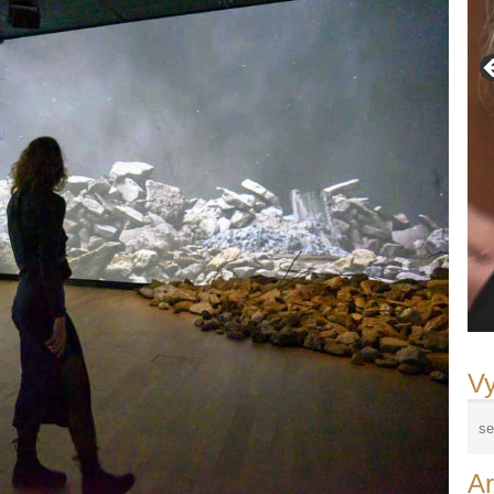
Vy
Ar