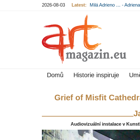
2026-08-03
Latest:
Milá Adrieno … - Adrie
Mládková na výstavě v
Domů
Historie inspiruje
Umě
Grief of Misfit Cathedr
J
Audiovizuální instalace v Kunsth