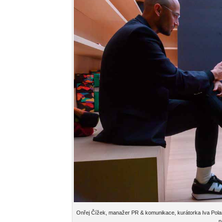
Onřej Čížek, manažer PR & komunikace, kurátorka Iva Pola
n