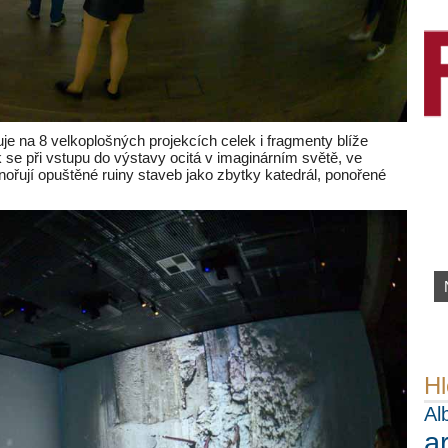
je na 8 velkoplošných projekcích celek i fragmenty blíže
k se při vstupu do výstavy ocitá v imaginárním světě, ve
vynořují opuštěné ruiny staveb jako zbytky katedrál, ponořené
Hl
Al
a