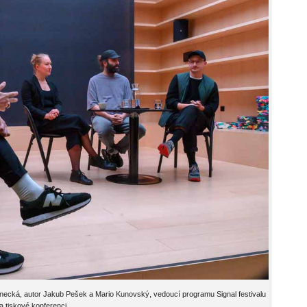
necká, autor Jakub Pešek a Mario Kunovský, vedoucí programu Signal festivalu
a tiskové konferenci.