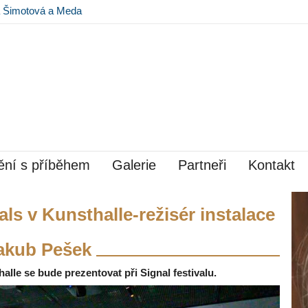
na Šimotová a Meda
 Museu Kampa
ní s příběhem
Galerie
Partneři
Kontakt
als v Kunsthalle-režisér instalace
akub Pešek
alle se bude prezentovat při Signal festivalu.