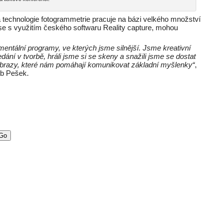
tá technologie fotogrammetrie pracuje na bázi velkého množství
 se s využitím českého softwaru Reality capture, mohou
mentální programy, ve kterých jsme silnější. Jsme kreativní
edání v tvorbě, hráli jsme si se skeny a snažili jsme se dostat
 obrazy, které nám pomáhají komunikovat základní myšlenky“
,
kub Pešek.