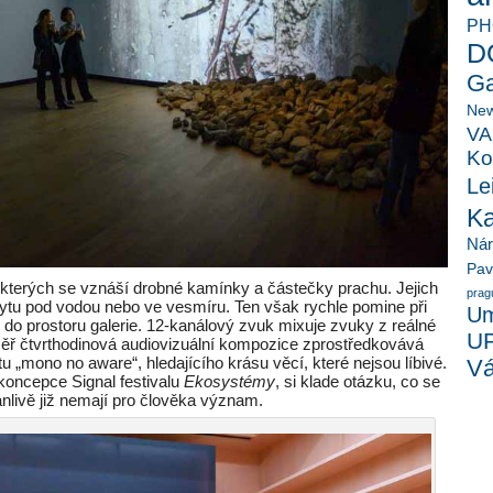
PH
D
Ga
New
VA
Ko
Le
K
Ná
Pav
em kterých se vznáší drobné kamínky a částečky prachu. Jejich
prag
ytu pod vodou nebo ve vesmíru. Ten však rychle pomine při
Um
do prostoru galerie. 12-kanálový zvuk mixuje zvuky z reálné
U
ěř čtvrthodinová audiovizuální kompozice zprostředkovává
u „mono no aware“, hledajícího krásu věcí, které nejsou líbivé.
Vá
é koncepce Signal festivalu
Ekosystémy
, si klade otázku, co se
ánlivě již nemají pro člověka význam.