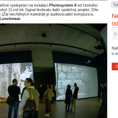
pěšné spolupráci na instalaci
Photosystem II
od českého
tošní 11.ročník Signal festivalu další společný projekt. Dílo
s
(
Žal nechtěných katedrál
) je audiovizuální kompozice,
Ne
Lunchmeat
.
o
Naš
o
o