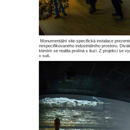
Monumentální site-specifická instalace prezentu
nespecifikovaného industriálního prostoru. Divá
kterém se realita prolíná s iluzí. Z projekcí se 
v suti.