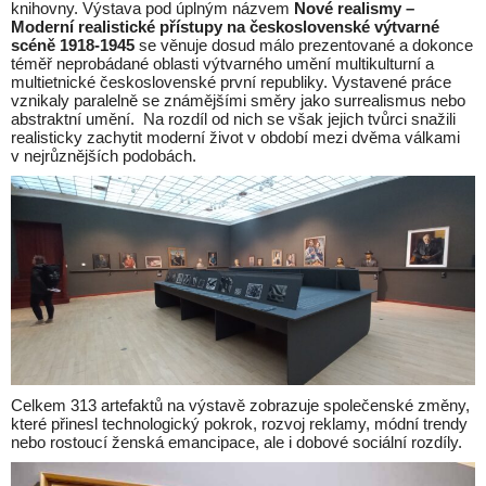
knihovny. Výstava pod úplným názvem
Nové realismy –
Moderní realistické přístupy na československé výtvarné
scéně 1918-1945
se věnuje dosud málo prezentované a dokonce
téměř neprobádané oblasti výtvarného umění multikulturní a
multietnické československé první republiky. Vystavené práce
vznikaly paralelně se známějšími směry jako surrealismus nebo
abstraktní umění. Na rozdíl od nich se však jejich tvůrci snažili
realisticky zachytit moderní život v období mezi dvěma válkami
v nejrůznějších podobách.
Celkem 313 artefaktů na výstavě zobrazuje společenské změny,
které přinesl technologický pokrok, rozvoj reklamy, módní trendy
nebo rostoucí ženská emancipace, ale i dobové sociální rozdíly.