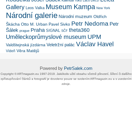
Kalendář roku
Laco Deczi
Museum Kampa
Gallery
Leos Valka
New York
Národní galerie
Národní muzeum
Oldřich
Petr Nedoma
Petr
Škácha
Otto M. Urban
Pavel Sivko
Šálek
Praha
theta360
SIGNAL
prague
SČF
UPM
Uměleckoprůmyslové museum
Václav Havel
Veletržní palác
Valdštejnská jízdárna
Věra Matějů
Vídeň
Powered by
PetrSalek.com
Copyright ©​ ​​ARTmagazin.eu ​1997-2019​.​ Jakékoliv užití obsahu včetně převzetí, šíření či dalšího
zpřístupňování článků a fotografií je dovoleno pouze se svolením ​ARTmagazin.eu​ ​a s uvedením
zdroje.