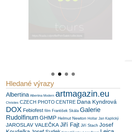
https://kuula.co/profile/PetrSalek/collections
PetrSalek.com
Náš mediální partner
FotoVideo.cz
Hledané výrazy
artmagazin.eu
Albertina
Albertina Modern
Dana Kyndrová
CZECH PHOTO CENTRE
Christies
DOX
Galerie
Febiofest
film
František Skála
Rudolfinum
GHMP
Helmut Newton
Hollar
Jan Kaplický
Jiří Fajt
Josef
JAROSLAV VALEČKA
Jiří Stach
Leica
Koudelka
Josef Sudek