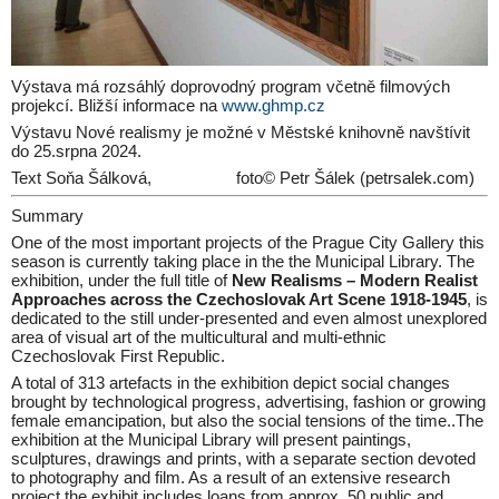
Výstava má rozsáhlý doprovodný program včetně filmových
projekcí. Bližší informace na
www.ghmp.cz
Výstavu Nové realismy je možné v Městské knihovně navštívit
do 25.srpna 2024.
Text Soňa Šálková, foto© Petr Šálek (petrsalek.com)
Summary
One of the most important projects of the Prague City Gallery this
season is currently taking place in the the Municipal Library. The
exhibition, under the full title of
New Realisms – Modern Realist
Approaches across the Czechoslovak Art Scene 1918-1945
, is
dedicated to the still under-presented and even almost unexplored
area of visual art of the multicultural and multi-ethnic
Czechoslovak First Republic.
A total of 313 artefacts in the exhibition depict social changes
brought by technological progress, advertising, fashion or growing
female emancipation, but also the social tensions of the time..The
exhibition at the Municipal Library will present paintings,
sculptures, drawings and prints, with a separate section devoted
to photography and film. As a result of an extensive research
project the exhibit includes loans from approx. 50 public and