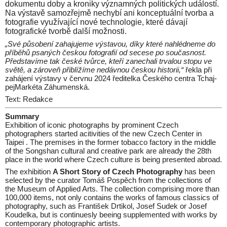
dokumentu doby a kroniky významných politických událostí.
Na výstavě samozřejmě nechybí ani konceptuální tvorba a
fotografie využívající nové technologie, které dávají
fotografické tvorbě další možnosti.
„Své působení zahajujeme výstavou, díky které nahlédneme do
příběhů psaných českou fotografií od secese po současnost.
Představíme tak české tvůrce, kteří zanechali trvalou stopu ve
světě, a zároveň přiblížíme nedávnou českou historii,“
řekla při
zahájení výstavy v červnu 2024 ředitelka Českého centra Tchaj-
pejMarkéta Záhumenská.
Text: Redakce
Summary
Exhibition of iconic photographs by prominent Czech
photographers started acitivities of the new Czech Center in
Taipei . The premises in the former tobacco factory in the middle
of the Songshan cultural and creative park are already the 28th
place in the world where Czech culture is being presented abroad.
The exhibition
A Short Story of Czech Photography
has been
selected by the curator Tomáš Pospěch from the collections of
the Museum of Applied Arts. The collection comprising more than
100,000 items, not only contains the works of famous classics of
photography, such as František Drtikol, Josef Sudek or Josef
Koudelka, but is continuesly beeing supplemented with works by
contemporary photographic artists.