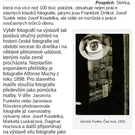
Pospěch
. Sbírka,
která má více než 100 tisíc položek, obsahuje nejen práce
slavných klasiků fotografie, jakými jsou František Drtikol, Josef
Sudek nebo Josef Koudelka, ale stále se rozrůstá o práce
současných tvůrců oboru.
Výběr fotografií na výstavě tak
podává stručný pohled na
historii české fotografie od
období secese do dneška i na
některé přelomové události,
kterými naše země
procházela. Nejstarším
exponátem přehlídky je
fotografie Alfonse Muchy z
roku 1898. Pro slavného
malíře sloužila fotografie
především jako pomůcka
malby. V díle
Jaromíra
Funkeho nebo Jaroslava
Rösslera představovala
fotografie již samostatný
výtvarný obor. Josef Koudelka,
Markéta Luskačová, Dagmar
Jaromír Funke, Čas trvá, 1932
Hochová
a další připomínají
na výstavě sílu fotografie jako