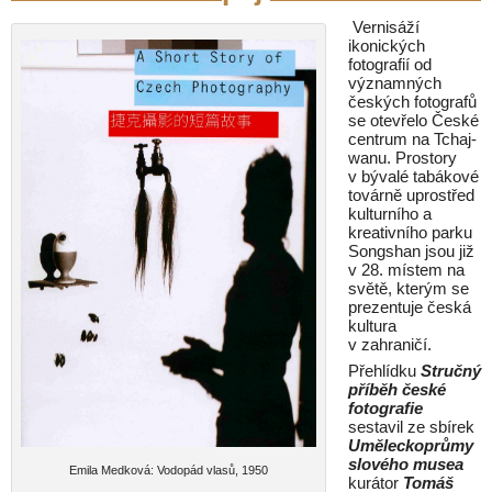
Vernisáží
ikonických
fotografií od
významných
českých fotografů
se otevřelo České
centrum na Tchaj-
wanu. Prostory
v bývalé tabákové
továrně uprostřed
kulturního a
kreativního parku
Songshan jsou již
v 28. místem na
světě, kterým se
prezentuje česká
kultura
v zahraničí.
Přehlídku
Stručný
příběh
české
fotografie
sestavil ze sbírek
Uměleckoprůmy
slového musea
Emila Medková: Vodopád vlasů, 1950
kurátor
Tomáš