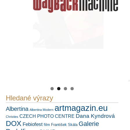
PetrSalek.com
Náš mediální partner
https://kuula.co/profile/PetrSalek/collections
FotoVideo.cz
Hledané výrazy
artmagazin.eu
Albertina
Albertina Modern
Dana Kyndrová
CZECH PHOTO CENTRE
Christies
DOX
Galerie
Febiofest
film
František Skála