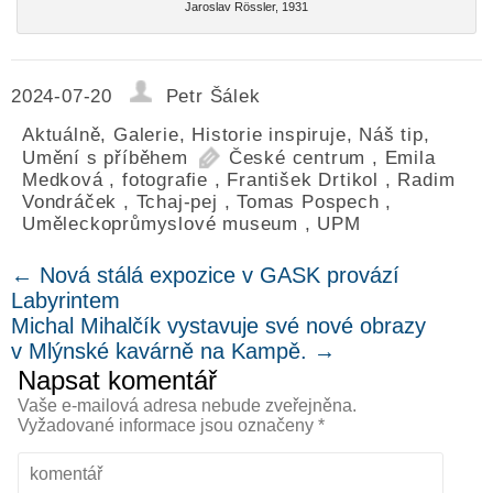
Jaroslav Rössler, 1931
2024-07-20
Petr Šálek
Aktuálně
,
Galerie
,
Historie inspiruje
,
Náš tip
,
Umění s příběhem
České centrum
,
Emila
Medková
,
fotografie
,
František Drtikol
,
Radim
Vondráček
,
Tchaj-pej
,
Tomas Pospech
,
Uměleckoprůmyslové museum
,
UPM
←
Nová stálá expozice v GASK provází
Labyrintem
Michal Mihalčík vystavuje své nové obrazy
v Mlýnské kavárně na Kampě.
→
Napsat komentář
Vaše e-mailová adresa nebude zveřejněna.
Vyžadované informace jsou označeny
*