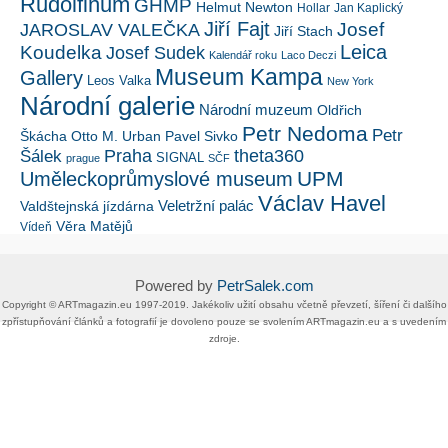
Rudolfinum
GHMP
Helmut Newton
Hollar
Jan Kaplický
Jiří Fajt
Josef
JAROSLAV VALEČKA
Jiří Stach
Leica
Koudelka
Josef Sudek
Kalendář roku
Laco Deczi
Museum Kampa
Gallery
Leos Valka
New York
Národní galerie
Národní muzeum
Oldřich
Petr Nedoma
Petr
Škácha
Otto M. Urban
Pavel Sivko
Šálek
Praha
theta360
SIGNAL
prague
SČF
UPM
Uměleckoprůmyslové museum
Václav Havel
Veletržní palác
Valdštejnská jízdárna
Věra Matějů
Vídeň
Powered by
PetrSalek.com
Copyright ©​ ​​ARTmagazin.eu ​1997-2019​.​ Jakékoliv užití obsahu včetně převzetí, šíření či dalšího
zpřístupňování článků a fotografií je dovoleno pouze se svolením ​ARTmagazin.eu​ ​a s uvedením
zdroje.