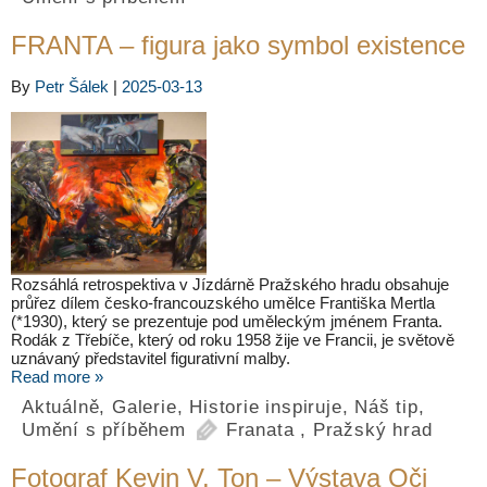
FRANTA – figura jako symbol existence
By
Petr Šálek
|
2025-03-13
Rozsáhlá retrospektiva v Jízdárně Pražského hradu obsahuje
průřez dílem česko-francouzského umělce Františka Mertla
(*1930), který se prezentuje pod uměleckým jménem Franta.
Rodák z Třebíče, který od roku 1958 žije ve Francii, je světově
uznávaný představitel figurativní malby.
Read more »
Aktuálně
,
Galerie
,
Historie inspiruje
,
Náš tip
,
Umění s příběhem
Franata
,
Pražský hrad
Fotograf Kevin V. Ton – Výstava Oči