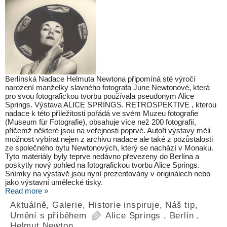
Berlínská Nadace Helmuta Newtona připomíná sté výročí
narození manželky slavného fotografa June Newtonové, která
pro svou fotografickou tvorbu používala pseudonym Alice
Springs. Výstava ALICE SPRINGS. RETROSPEKTIVE , kterou
nadace k této příležitosti pořádá ve svém Muzeu fotografie
(Museum für Fotografie), obsahuje více než 200 fotografií,
přičemž některé jsou na veřejnosti poprvé. Autoři výstavy měli
možnost vybírat nejen z archivu nadace ale také z pozůstalosti
ze společného bytu Newtonových, který se nachází v Monaku.
Tyto materiály byly teprve nedávno převezeny do Berlína a
poskytly nový pohled na fotografickou tvorbu Alice Springs.
Snímky na výstavě jsou nyní prezentovány v originálech nebo
jako výstavní umělecké tisky.
Read more »
Aktuálně
,
Galerie
,
Historie inspiruje
,
Náš tip
,
Umění s příběhem
Alice Springs
,
Berlin
,
Helmut Newton