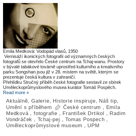
Emila Medková: Vodopád vlasů, 1950
Vernisáží ikonických fotografií od významných českých
fotografů se otevřelo České centrum na Tchaj-wanu. Prostory
v bývalé tabákové továrně uprostřed kulturního a kreativního
parku Songshan jsou již v 28. místem na světě, kterým se
prezentuje česká kultura v zahraničí.
Přehlídku Stručný příběh české fotografie sestavil ze sbírek
Uměleckoprůmyslového musea kurátor Tomáš Pospěch.
Read more »
Aktuálně
,
Galerie
,
Historie inspiruje
,
Náš tip
,
Umění s příběhem
České centrum
,
Emila
Medková
,
fotografie
,
František Drtikol
,
Radim
Vondráček
,
Tchaj-pej
,
Tomas Pospech
,
Uměleckoprůmyslové museum
,
UPM