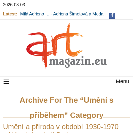
2026-08-03
Milá Adrieno … - Adriena Šimotová a Meda
Mládková na výstavě v Museu Kampa
Latest:
Výstava Fragmenty paměti na Pražském
hradě končí
Menu
Archive For The “Umění s
příběhem” Category
Umění a příroda v období 1930-1970