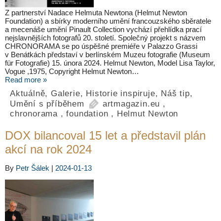
Z partnerství Nadace Helmuta Newtona (Helmut Newton
Foundation) a sbírky moderního umění francouzského sběratele
a mecenáše umění Pinault Collection vychází přehlídka prací
nejslavnějších fotografů 20. století. Společný projekt s názvem
CHRONORAMA se po úspěšné premiéře v Palazzo Grassi
v Benátkách představí v berlínském Muzeu fotografie (Museum
für Fotografie) 15. února 2024. Helmut Newton, Model Lisa Taylor,
Vogue ,1975, Copyright Helmut Newton…
Read more »
Aktuálně
,
Galerie
,
Historie inspiruje
,
Náš tip
,
Umění s příběhem
artmagazin.eu
,
chronorama
,
foundation
,
Helmut Newton
DOX bilancoval 15 let a představil plán
akcí na rok 2024
By
Petr Šálek
|
2024-01-13