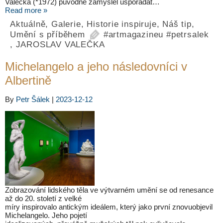
Valečka (*1972) původně zamýšlel uspořádat…
Read more »
Aktuálně
,
Galerie
,
Historie inspiruje
,
Náš tip
,
Umění s příběhem
#artmagazineu #petrsalek
,
JAROSLAV VALEČKA
Michelangelo a jeho následovníci v
Albertině
By
Petr Šálek
|
2023-12-12
Zobrazování lidského těla ve výtvarném umění se od renesance
až do 20. století z velké
míry inspirovalo antickým ideálem, který jako první znovuobjevil
Michelangelo. Jeho pojetí