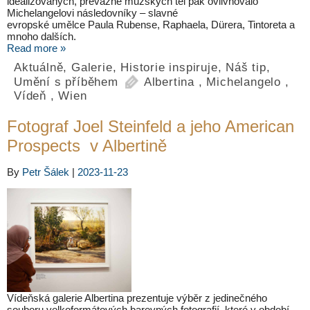
idealizovaných, převážně mužských těl pak ovlivňovalo
Michelangelovi následovníky – slavné
evropské umělce Paula Rubense, Raphaela, Dürera, Tintoreta a
mnoho dalších.
Read more »
Aktuálně
,
Galerie
,
Historie inspiruje
,
Náš tip
,
Umění s příběhem
Albertina
,
Michelangelo
,
Vídeň
,
Wien
Fotograf Joel Steinfeld a jeho American
Prospects v Albertině
By
Petr Šálek
|
2023-11-23
Vídeňská galerie Albertina prezentuje výběr z jedinečného
souboru velkoformátových barevných fotografií, které v období