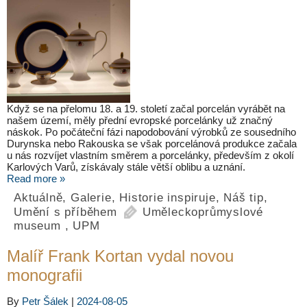
Když se na přelomu 18. a 19. století začal porcelán vyrábět na
našem území, měly přední evropské porcelánky už značný
náskok. Po počáteční fázi napodobování výrobků ze sousedního
Durynska nebo Rakouska se však porcelánová produkce začala
u nás rozvíjet vlastním směrem a porcelánky, především z okolí
Karlových Varů, získávaly stále větší oblibu a uznání.
Read more »
Aktuálně
,
Galerie
,
Historie inspiruje
,
Náš tip
,
Umění s příběhem
Uměleckoprůmyslové
museum
,
UPM
Malíř Frank Kortan vydal novou
monografii
By
Petr Šálek
|
2024-08-05