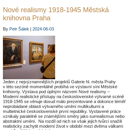
Nové realismy 1918-1945 Městská
knihovna Praha
By
Petr Šálek
|
2024-06-03
Jeden z nejvýznamnějších projektů Galerie hl. města Prahy
v této sezóně momentálně probíhá ve výstavní síni Městské
knihovny. Výstava pod úplným názvem Nové realismy –
Moderní realistické přístupy na československé výtvarné scéně
1918-1945 se věnuje dosud málo prezentované a dokonce téměř
neprobádané oblasti výtvarného umění multikulturní a
multietnické československé první republiky. Vystavené práce
vznikaly paralelně se známějšími směry jako surrealismus nebo
abstraktní umění. Na rozdíl od nich se však jejich tvůrci snažili
realisticky zachytit moderní život v období mezi dvěma válkami