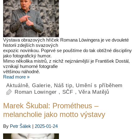
Výstava obrazových hříček Romana Löwingera je ve dvouleté
historii zdejších svazových
expozic novinkou. Poprvé se pouštíme do tak obtížné disciplíny
jako fotografický humor.
Mimo několika mistrů, z nichž nejznámější je František Dostál,
vznikají humorné fotografie
většinou náhodně.
Read more »
Aktuálně
,
Galerie
,
Náš tip
,
Umění s příběhem
Roman Lowinger
,
SČF
,
Věra Matějů
Marek Škubal: Prométheus –
melancholie jako motto výstavy
By
Petr Šálek
|
2025-01-24