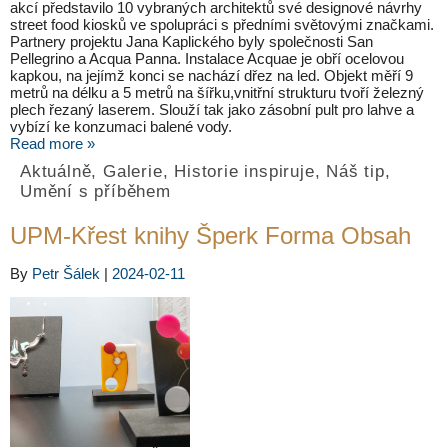
akcí představilo 10 vybraných architektů své designové návrhy
street food kiosků ve spolupráci s předními světovými značkami.
Partnery projektu Jana Kaplického byly společnosti San
Pellegrino a Acqua Panna. Instalace Acquae je obří ocelovou
kapkou, na jejímž konci se nachází dřez na led. Objekt měří 9
metrů na délku a 5 metrů na šířku,vnitřní strukturu tvoří železný
plech řezaný laserem. Slouží tak jako zásobní pult pro lahve a
vybízí ke konzumaci balené vody.
Read more »
Aktuálně
,
Galerie
,
Historie inspiruje
,
Náš tip
,
Umění s příběhem
UPM-Křest knihy Šperk Forma Obsah
By
Petr Šálek
|
2024-02-11