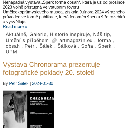
Nenápadná výstava „Šperk forma obsah“, která je už od prosince
2023 volně přístupná ve vstupním foyeru
Uměleckoprůmyslového musea, získala 9.února 2024 výrazného
průvodce ve formě publikace, která fenomén šperku šíře rozebírá
a vysvětluje.
Read more »
Aktuálně
,
Galerie
,
Historie inspiruje
,
Náš tip
,
Umění s příběhem
artmagazin.eu
,
forma
,
obsah
,
Petr
,
Šálek
,
Šálková
,
Soňa
,
Šperk
,
UPM
Výstava Chronorama prezentuje
fotografické poklady 20. století
By
Petr Šálek
|
2024-01-30