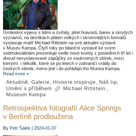
Groteskní výjevy s lidmi a zvířaty, plné hravosti, barev a skrytých
významů, na desítkách pláten velkých i skromnějších formátů
vystavuje malíř Michael Rittstein na své aktuální výstavě
v Museu Kampa. Čtyři roky po bilanční výstavě ke svým
sedmdesátinám prezentuje vedle nové tvorby z posledních tří let i
dosud nevystavované zápůjčky ze soukromých sbírek, mezi
kterými i několik, které se po letech v zahraničí vrátily do
českých sbírek, mimo jiné i do pořádajícího Musea Kampa.
Read more »
Aktuálně
,
Galerie
,
Historie inspiruje
,
Náš tip
,
Umění s příběhem
Michael Rittstein
,
Museum Kampa
Retrospektiva fotografií Alice Springs
v Berlíně prodloužena
By
Petr Šálek
|
2024-01-07