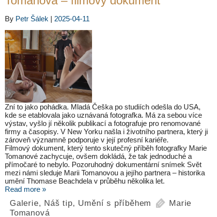
Tomanová – filmový dokument
By
Petr Šálek
|
2025-04-11
Zní to jako pohádka. Mladá Češka po studiích odešla do USA,
kde se etablovala jako uznávaná fotografka. Má za sebou více
výstav, vyšlo jí několik publikací a fotografuje pro renomované
firmy a časopisy. V New Yorku našla i životního partnera, který ji
zároveň významně podporuje v její profesní kariéře.
Filmový dokument, který tento skutečný příběh fotografky Marie
Tomanové zachycuje, ovšem dokládá, že tak jednoduché a
přímočaré to nebylo. Pozoruhodný dokumentární snímek Svět
mezi námi sleduje Marii Tomanovou a jejího partnera – historika
umění Thomase Beachdela v průběhu několika let.
Read more »
Galerie
,
Náš tip
,
Umění s příběhem
Marie
Tomanová