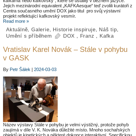
kafkárna“nebo kafkovský“, které se ustálily v běžném jazyce.
Jejich mezinárodní equivalent „KAFKAesque“ teď zvolili kurátoři z
Centra současného umění DOX jako titul pro svůj výstavní
projekt reflektující kafkovský vesmír.
Read more »
Aktuálně
,
Galerie
,
Historie inspiruje
,
Náš tip
,
Umění s příběhem
DOX
,
Franz
,
Kafka
Vratislav Karel Novák – Stále v pohybu
v GASK
By
Petr Šálek
|
2024-03-03
Název výstavy Stále v pohybu je velmi výstižný, protože pohyb
zaujímá v díle V. K. Nováka důležité místo. Mnoho sochařských
objektů je kinetických a některé dokonce interaktivní. Specifickou