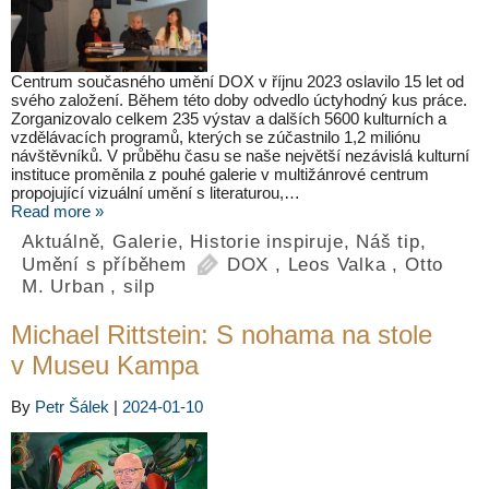
Centrum současného umění DOX v říjnu 2023 oslavilo 15 let od
svého založení. Během této doby odvedlo úctyhodný kus práce.
Zorganizovalo celkem 235 výstav a dalších 5600 kulturních a
vzdělávacích programů, kterých se zúčastnilo 1,2 miliónu
návštěvníků. V průběhu času se naše největší nezávislá kulturní
instituce proměnila z pouhé galerie v multižánrové centrum
propojující vizuální umění s literaturou,…
Read more »
Aktuálně
,
Galerie
,
Historie inspiruje
,
Náš tip
,
Umění s příběhem
DOX
,
Leos Valka
,
Otto
M. Urban
,
silp
Michael Rittstein: S nohama na stole
v Museu Kampa
By
Petr Šálek
|
2024-01-10