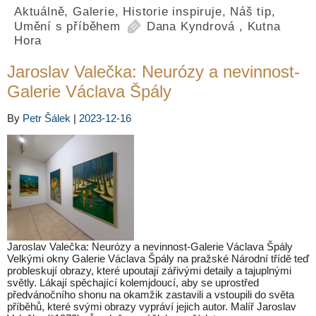
Aktuálně
,
Galerie
,
Historie inspiruje
,
Náš tip
,
Umění s příběhem
Dana Kyndrová
,
Kutna
Hora
Jaroslav Valečka: Neurózy a nevinnost-
Galerie Václava Špály
By
Petr Šálek
|
2023-12-16
Jaroslav Valečka: Neurózy a nevinnost-Galerie Václava Špály
Velkými okny Galerie Václava Špály na pražské Národní třídě teď
probleskují obrazy, které upoutají zářivými detaily a tajuplnými
světly. Lákají spěchající kolemjdoucí, aby se uprostřed
předvánočního shonu na okamžik zastavili a vstoupili do světa
příběhů, které svými obrazy vypráví jejich autor. Malíř Jaroslav