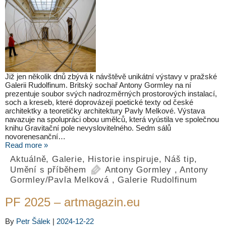
Již jen několik dnů zbývá k návštěvě unikátní výstavy v pražské
Galerii Rudolfinum. Britský sochař Antony Gormley na ní
prezentuje soubor svých nadrozměrných prostorových instalací,
soch a kreseb, které doprovázejí poetické texty od české
architektky a teoretičky architektury Pavly Melkové. Výstava
navazuje na spolupráci obou umělců, která vyústila ve společnou
knihu Gravitační pole nevyslovitelného. Sedm sálů
novorenesanční…
Read more »
Aktuálně
,
Galerie
,
Historie inspiruje
,
Náš tip
,
Umění s příběhem
Antony Gormley
,
Antony
Gormley/Pavla Melková
,
Galerie Rudolfinum
PF 2025 – artmagazin.eu
By
Petr Šálek
|
2024-12-22