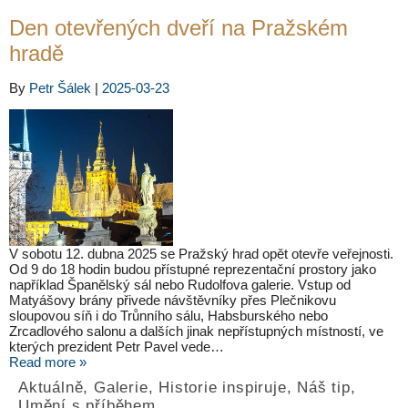
Den otevřených dveří na Pražském
hradě
By
Petr Šálek
|
2025-03-23
V sobotu 12. dubna 2025 se Pražský hrad opět otevře veřejnosti.
Od 9 do 18 hodin budou přístupné reprezentační prostory jako
například Španělský sál nebo Rudolfova galerie. Vstup od
Matyášovy brány přivede návštěvníky přes Plečnikovu
sloupovou síň i do Trůnního sálu, Habsburského nebo
Zrcadlového salonu a dalších jinak nepřístupných místností, ve
kterých prezident Petr Pavel vede…
Read more »
Aktuálně
,
Galerie
,
Historie inspiruje
,
Náš tip
,
Umění s příběhem