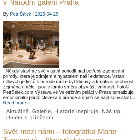
v Národní galerii Praha
By
Petr Šálek
|
2025-04-25
Někdy stavíme své vlastní pohodlí nad potřeby zachování
přírody, která je zdrojem a hybatelem naší existence. Vztah
citlivých jedinců k přírodě může být klíčový a kreativní osobnosti,
zejména umělci, jsou v tomto směru obzvlášť vnímaví. Foto©
PetrSalek.com Výstava ve Veletržním paláci v Praze tematizuje
emocionální pouto člověka k přírodě a snaží se najít souvislost…
Read more »
Aktuálně
,
Galerie
,
Historie inspiruje
,
Náš tip
,
Umění s příběhem
Svět mezi námi – fotografka Marie