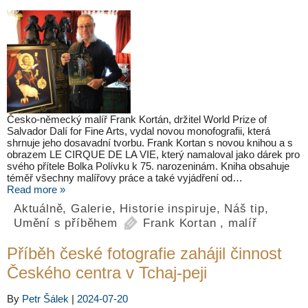
Česko-německý malíř Frank Kortán, držitel World Prize of
Salvador Dalí for Fine Arts, vydal novou monofografii, která
shrnuje jeho dosavadní tvorbu. Frank Kortan s novou knihou a s
obrazem LE CIRQUE DE LA VIE, který namaloval jako dárek pro
svého přítele Bolka Polívku k 75. narozeninám. Kniha obsahuje
téměř všechny malířovy práce a také vyjádření od…
Read more »
Aktuálně
,
Galerie
,
Historie inspiruje
,
Náš tip
,
Umění s příběhem
Frank Kortan
,
malíř
Příběh české fotografie zahájil činnost
Českého centra v Tchaj-peji
By
Petr Šálek
|
2024-07-20