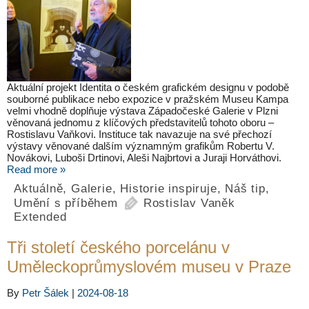
Aktuální projekt Identita o českém grafickém designu v podobě
souborné publikace nebo expozice v pražském Museu Kampa
velmi vhodně doplňuje výstava Západočeské Galerie v Plzni
věnovaná jednomu z klíčových představitelů tohoto oboru –
Rostislavu Vaňkovi. Instituce tak navazuje na své přechozí
výstavy věnované dalším významným grafikům Robertu V.
Novákovi, Luboši Drtinovi, Aleši Najbrtovi a Juraji Horváthovi.
Read more »
Aktuálně
,
Galerie
,
Historie inspiruje
,
Náš tip
,
Umění s příběhem
Rostislav Vaněk
Extended
Tři století českého porcelánu v
Uměleckoprůmyslovém museu v Praze
By
Petr Šálek
|
2024-08-18