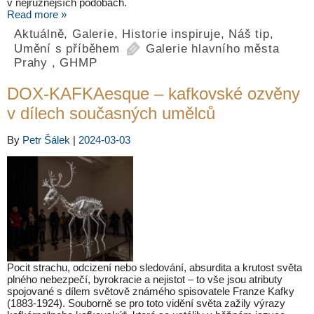
v nejrůznějších podobách.
Read more »
Aktuálně
,
Galerie
,
Historie inspiruje
,
Náš tip
,
Umění s příběhem
Galerie hlavního města
Prahy
,
GHMP
DOX-KAFKAesque – kafkovské ozvěny
v dílech současných umělců
By
Petr Šálek
|
2024-03-03
Pocit strachu, odcizení nebo sledování, absurdita a krutost světa
plného nebezpečí, byrokracie a nejistot – to vše jsou atributy
spojované s dílem světově známého spisovatele Franze Kafky
(1883-1924). Souborně se pro toto vidění světa zažily výrazy