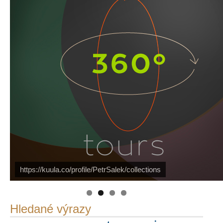
PetrSalek.com
https://kuula.co/profile/PetrSalek/collections
Náš mediální partner
FotoVideo.cz
Hledané výrazy