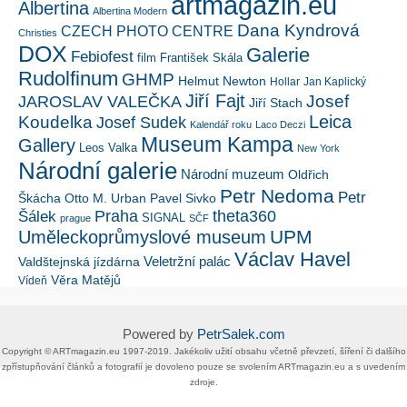
artmagazin.eu
Albertina
Albertina Modern
Dana Kyndrová
CZECH PHOTO CENTRE
Christies
DOX
Galerie
Febiofest
film
František Skála
Rudolfinum
GHMP
Helmut Newton
Hollar
Jan Kaplický
Jiří Fajt
Josef
JAROSLAV VALEČKA
Jiří Stach
Leica
Koudelka
Josef Sudek
Kalendář roku
Laco Deczi
Museum Kampa
Gallery
Leos Valka
New York
Národní galerie
Národní muzeum
Oldřich
Petr Nedoma
Petr
Škácha
Otto M. Urban
Pavel Sivko
Šálek
Praha
theta360
SIGNAL
prague
SČF
UPM
Uměleckoprůmyslové museum
Václav Havel
Veletržní palác
Valdštejnská jízdárna
Věra Matějů
Vídeň
Powered by
PetrSalek.com
Copyright ©​ ​​ARTmagazin.eu ​1997-2019​.​ Jakékoliv užití obsahu včetně převzetí, šíření či dalšího
zpřístupňování článků a fotografií je dovoleno pouze se svolením ​ARTmagazin.eu​ ​a s uvedením
zdroje.