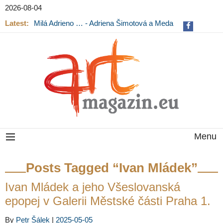
2026-08-04
Latest:
Milá Adrieno … - Adriena Šimotová a Meda
Mládková na výstavě v Museu Kampa
Menu
Posts Tagged “Ivan Mládek”
Ivan Mládek a jeho Všeslovanská
epopej v Galerii Městské části Praha 1.
By
Petr Šálek
|
2025-05-05