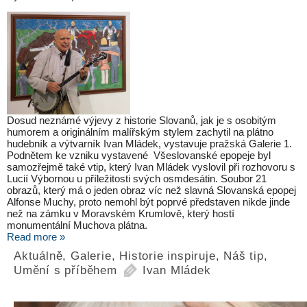
Dosud neznámé výjevy z historie Slovanů, jak je s osobitým
humorem a originálním malířským stylem zachytil na plátno
hudebník a výtvarník Ivan Mládek, vystavuje pražská Galerie 1.
Podnětem ke vzniku vystavené Všeslovanské epopeje byl
samozřejmě také vtip, který Ivan Mládek vyslovil při rozhovoru s
Lucií Výbornou u příležitosti svých osmdesátin. Soubor 21
obrazů, který má o jeden obraz víc než slavná Slovanská epopej
Alfonse Muchy, proto nemohl být poprvé představen nikde jinde
než na zámku v Moravském Krumlově, který hostí
monumentální Muchova plátna.
Read more »
Aktuálně
,
Galerie
,
Historie inspiruje
,
Náš tip
,
Umění s příběhem
Ivan Mládek