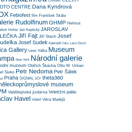
Christies
Dana Kyndrová
OTO CENTRE
OX
Febiofest
film
František Skála
lerie Rudolfinum
GHMP
Helmut
JAROSLAV
ton
Hollar
Jan Kaplický
Jiří Fajt
Josef
LEČKA
Jiří Stach
udelka
Josef Sudek
Kalendář roku
Laco Deczi
Museum
ica Gallery
Leos Valka
Národní galerie
ampa
New York
rodní muzeum
Oldřich Škácha
Otto M. Urban
Petr Nedoma
Petr Šálek
el Sivko
Praha
theta360
SIGNAL
ue
SČF
ěleckoprůmyslové museum
PM
Veletržní palác
Valdštejnská jízdárna
clav Havel
Věra Matějů
Vídeň