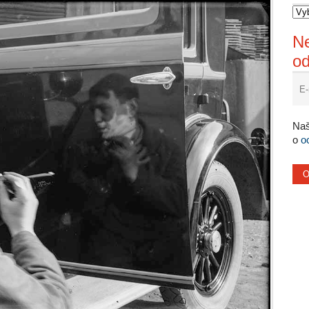
Ne
o
Naš
o
o