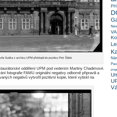
PH
D
Ga
New
VA
Ko
Le
K
Ná
Sudka z archivu UPM překlopil do pozitivu Petr Šálek
Pav
restaurátorské oddělení UPM pod vedením Martiny Chadimové.
prag
ání fotografie FAMU originální negativy odborně připravili a
Um
ných negativů vytvořil pozitivní kopie, které vytiskl na
U
Vá