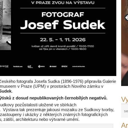
českého fotografa Josefa Sudka (1896-1976) připravila Galerie
 museem v Praze (UPM) v prostorách Nového zámku v
Sudek
.
Vy
výtisků z dosud nepublikovaných černobílých negativů.
 Sudkovy pozůstalosti uložené ve sbírkách
ýstava tak prezentuje jakousi mozaiku ze Sudkovy tvorby,
í zastoupeny i ukázky z některých známých fotografických
u, zátiší, architekturu nebo výtvarné umění.
Ar