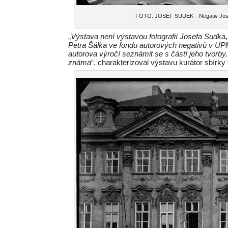
FOTO: JOSEF SUDEK—Negativ Josefa 
„
Výstava není výstavou fotografií Josefa Sudka
,
Petra Šálka ve fondu autorových negativů v UP
autorova výročí seznámit se s částí jeho tvorby,
známa
“, charakterizoval výstavu kurátor sbírk