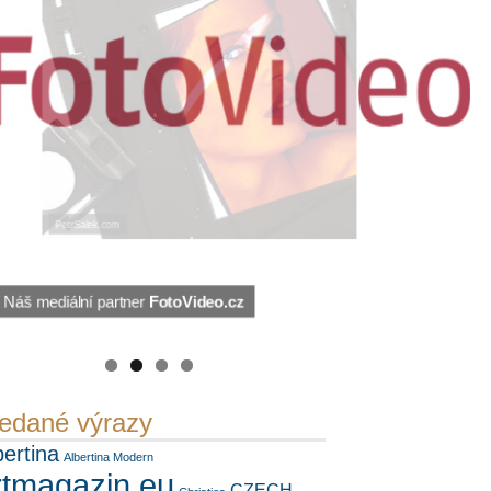
Náš mediální partner
PetrSalek.com
https://kuula.co/profile/PetrSalek/collections
FotoVideo.cz
edané výrazy
bertina
Albertina Modern
rtmagazin.eu
CZECH