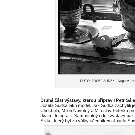
FOTO: JOSEF SUDEK—Negativ Josefa 
Druhá část výstavy, kterou připravil Petr Š
Josefa Sudka jako model. Jak Sudka zachytili j
Chochola, Miloň Novotný a Miroslav Peterka při 
dvacet fotografií. Samostatný oddíl výstavy pak
Sivka, který byl za války učedníkem Josefa Sudk