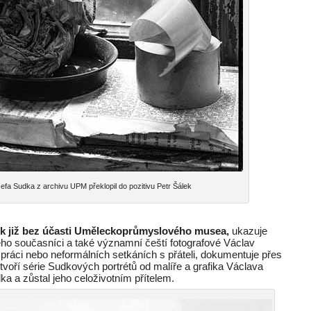
Sudka z archivu UPM překlopil do pozitivu Petr Šálek
álek již bez účasti Uměleckoprůmyslového musea,
ukazuje
eho současníci a také významní čeští fotografové Václav
práci nebo neformálních setkáních s přáteli, dokumentuje přes
 tvoří série Sudkových portrétů od malíře a grafika Václava
a a zůstal jeho celoživotním přítelem.