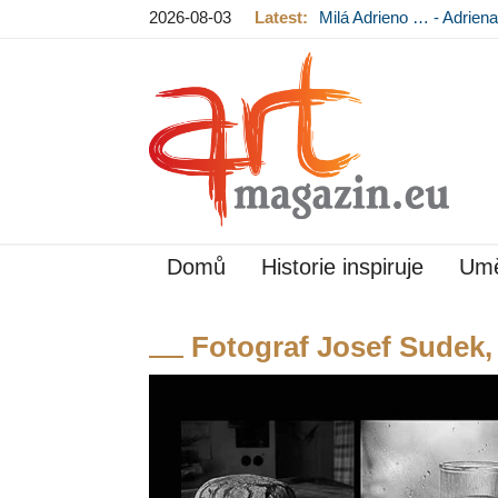
2026-08-03
Latest:
Milá Adrieno … - Adrie
Mládková na výstavě v
Domů
Historie inspiruje
Umě
Fotograf Josef Sudek,