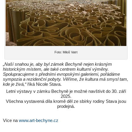
Foto: Miloš Vatrt
„Naší snahou je, aby byl zámek Bechyně nejen krásným
historickým místem, ale také centrem kulturní výměny.
Spolupracujeme s předními evropskými galeriemi, pořádáme
sympozia a rezidenční pobyty. Věříme, že kultura má smysl tam,
kde je živá,“
říká Nicole Stava.
Letní výstavy v zámku Bechyně je možné navštívit do 30. září
2025.
Všechna vystavená díla kromě děl ze sbírky rodiny Stava jsou
prodejná.
Více na
www.art-bechyne.cz