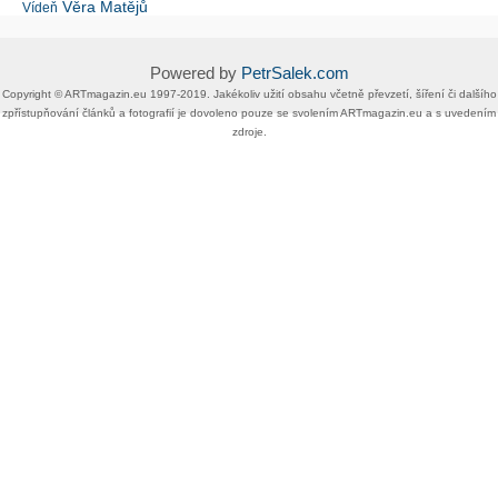
Věra Matějů
Vídeň
Powered by
PetrSalek.com
Copyright ©​ ​​ARTmagazin.eu ​1997-2019​.​ Jakékoliv užití obsahu včetně převzetí, šíření či dalšího
zpřístupňování článků a fotografií je dovoleno pouze se svolením ​ARTmagazin.eu​ ​a s uvedením
zdroje.