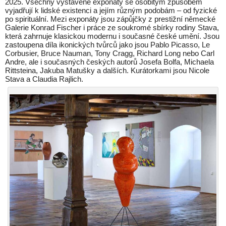
2025. Všechny vystavené exponáty se osobitým způsobem
vyjadřují k lidské existenci a jejím různým podobám – od fyzické
po spirituální. Mezi exponáty jsou zápůjčky z prestižní německé
Galerie Konrad Fischer i práce ze soukromé sbírky rodiny Stava,
která zahrnuje klasickou modernu i současné české umění. Jsou
zastoupena díla ikonických tvůrců jako jsou Pablo Picasso, Le
Corbusier, Bruce Nauman, Tony Cragg, Richard Long nebo Carl
Andre, ale i současných českých autorů Josefa Bolfa, Michaela
Rittsteina, Jakuba Matušky a dalších. Kurátorkami jsou Nicole
Stava a Claudia Rajlich.