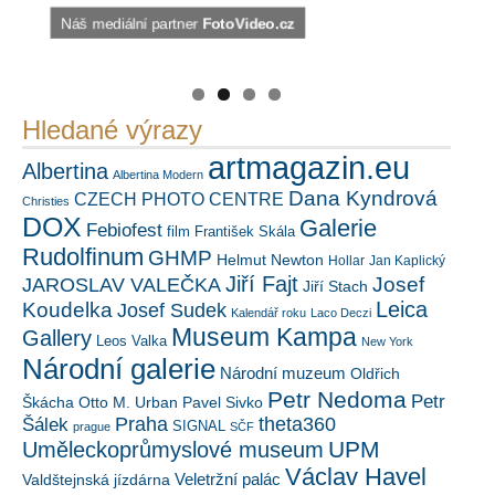
Náš mediální partner
PetrSalek.com
https://kuula.co/profile/PetrSalek/collections
FotoVideo.cz
Hledané výrazy
artmagazin.eu
Albertina
Albertina Modern
Dana Kyndrová
CZECH PHOTO CENTRE
Christies
DOX
Galerie
Febiofest
film
František Skála
Rudolfinum
GHMP
Helmut Newton
Hollar
Jan Kaplický
Jiří Fajt
Josef
JAROSLAV VALEČKA
Jiří Stach
Leica
Koudelka
Josef Sudek
Kalendář roku
Laco Deczi
Museum Kampa
Gallery
Leos Valka
New York
Národní galerie
Národní muzeum
Oldřich
Petr Nedoma
Petr
Škácha
Otto M. Urban
Pavel Sivko
Šálek
Praha
theta360
SIGNAL
prague
SČF
UPM
Uměleckoprůmyslové museum
Václav Havel
Veletržní palác
Valdštejnská jízdárna