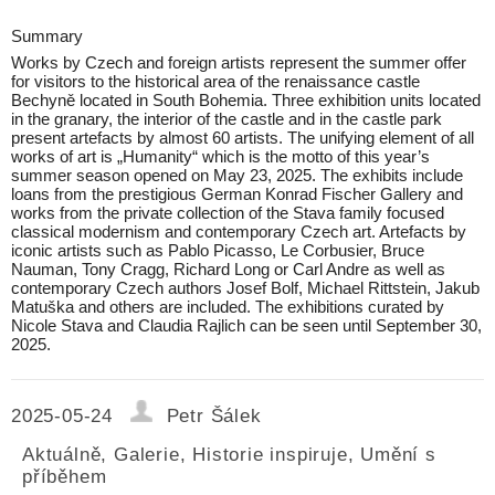
Summary
Works by Czech and foreign artists represent the summer offer
for visitors to the historical area of the renaissance castle
Bechyně located in South Bohemia. Three exhibition units located
in the granary, the interior of the castle and in the castle park
present artefacts by almost 60 artists. The unifying element of all
works of art is „Humanity“ which is the motto of this year’s
summer season opened on May 23, 2025. The exhibits include
loans from the prestigious German Konrad Fischer Gallery and
works from the private collection of the Stava family focused
classical modernism and contemporary Czech art. Artefacts by
iconic artists such as Pablo Picasso, Le Corbusier, Bruce
Nauman, Tony Cragg, Richard Long or Carl Andre as well as
contemporary Czech authors Josef Bolf, Michael Rittstein, Jakub
Matuška and others are included. The exhibitions curated by
Nicole Stava and Claudia Rajlich can be seen until September 30,
2025.
2025-05-24
Petr Šálek
Aktuálně
,
Galerie
,
Historie inspiruje
,
Umění s
příběhem