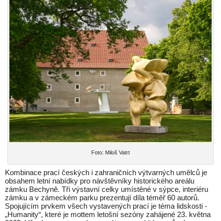
Foto: Miloš Vatrt
Kombinace prací českých i zahraničních výtvarných umělců je
obsahem letní nabídky pro návštěvníky historického areálu
zámku Bechyně. Tři výstavní celky umístěné v sýpce, interiéru
zámku a v zámeckém parku prezentují díla téměř 60 autorů.
Spojujícím prvkem všech vystavených prací je téma lidskosti -
„Humanity“, které je mottem letošní sezóny zahájené 23. května