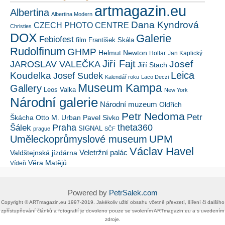
artmagazin.eu
Albertina
Albertina Modern
Dana Kyndrová
CZECH PHOTO CENTRE
Christies
DOX
Galerie
Febiofest
film
František Skála
Rudolfinum
GHMP
Helmut Newton
Hollar
Jan Kaplický
Jiří Fajt
Josef
JAROSLAV VALEČKA
Jiří Stach
Leica
Koudelka
Josef Sudek
Kalendář roku
Laco Deczi
Museum Kampa
Gallery
Leos Valka
New York
Národní galerie
Národní muzeum
Oldřich
Petr Nedoma
Petr
Škácha
Otto M. Urban
Pavel Sivko
Šálek
Praha
theta360
SIGNAL
prague
SČF
UPM
Uměleckoprůmyslové museum
Václav Havel
Veletržní palác
Valdštejnská jízdárna
Věra Matějů
Vídeň
Powered by
PetrSalek.com
Copyright ©​ ​​ARTmagazin.eu ​1997-2019​.​ Jakékoliv užití obsahu včetně převzetí, šíření či dalšího
zpřístupňování článků a fotografií je dovoleno pouze se svolením ​ARTmagazin.eu​ ​a s uvedením
zdroje.