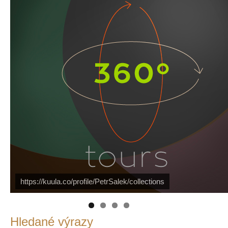
Náš mediální partner
FotoVideo.cz
https://kuula.co/profile/PetrSalek/collections
PetrSalek.com
Hledané výrazy