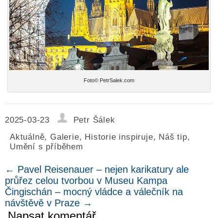
Foto© PetrSalek.com
2025-03-23
Petr Šálek
Aktuálně
,
Galerie
,
Historie inspiruje
,
Náš tip
,
Umění s příběhem
←
Pavel Reisenauer – nejen karikatury ale
průřez celou tvorbou v Museu Kampa
Čingischán – mocný vládce a válečník na
návštěvě v Praze
→
Napsat komentář