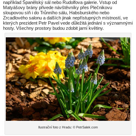
například Španělský sál nebo Rudolfova galerie. Vstup od
Matyášovy brány přivede návštěvníky přes Plečnikovu
sloupovou síň i do Trůnního sálu, Habsburského nebo
Zrcadlového salonu a dalších jinak nepřístupných místností, ve
kterých prezident Petr Pavel vede důležitá jednání s významnými
hosty. Všechny prostory budou zdobit jarní květiny.
Ilustrační foto z Hradu: © PetrSalek.com