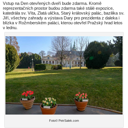
Vstup na Den otevřených dveří bude zdarma. Kromě
reprezentačních prostor budou zdarma také stálé expozice,
katedrála sv. Víta, Zlatá ulička, Starý královský palác, bazilika sv.
Jiří, všechny zahrady a výstava Dary pro prezidenta z daleka i
blízka v Rožmberském paláci, kterou otevřel Pražský hrad letos
v lednu.
Foto© PetrSalek.com