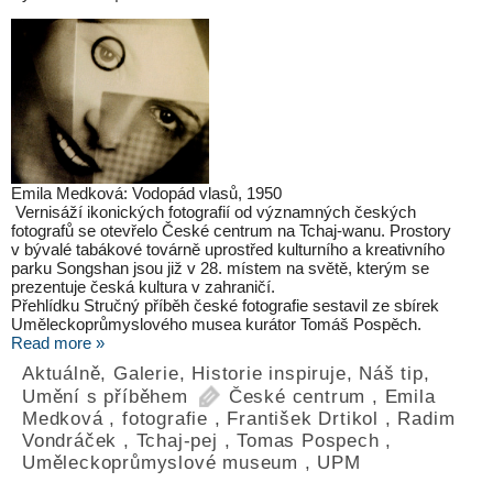
Emila Medková: Vodopád vlasů, 1950
Vernisáží ikonických fotografií od významných českých
fotografů se otevřelo České centrum na Tchaj-wanu. Prostory
v bývalé tabákové továrně uprostřed kulturního a kreativního
parku Songshan jsou již v 28. místem na světě, kterým se
prezentuje česká kultura v zahraničí.
Přehlídku Stručný příběh české fotografie sestavil ze sbírek
Uměleckoprůmyslového musea kurátor Tomáš Pospěch.
Read more »
Aktuálně
,
Galerie
,
Historie inspiruje
,
Náš tip
,
Umění s příběhem
České centrum
,
Emila
Medková
,
fotografie
,
František Drtikol
,
Radim
Vondráček
,
Tchaj-pej
,
Tomas Pospech
,
Uměleckoprůmyslové museum
,
UPM