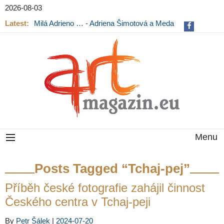
2026-08-03
Latest:
Milá Adrieno … - Adriena Šimotová a Meda
Mládková na výstavě v Museu Kampa
Menu
Posts Tagged “Tchaj-pej”
Příběh české fotografie zahájil činnost
Českého centra v Tchaj-peji
By
Petr Šálek
|
2024-07-20