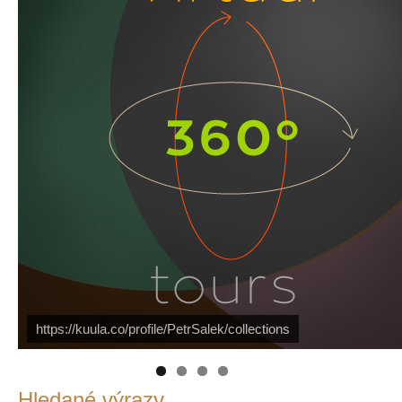
https://kuula.co/profile/PetrSalek/collections
Náš mediální partner
PetrSalek.com
FotoVideo.cz
Hledané výrazy