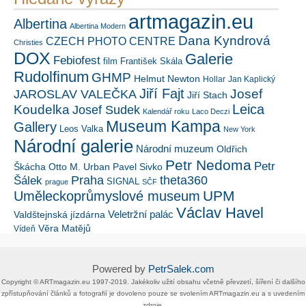
artmagazin.eu
Albertina
Albertina Modern
Dana Kyndrová
CZECH PHOTO CENTRE
Christies
DOX
Galerie
Febiofest
film
František Skála
Rudolfinum
GHMP
Helmut Newton
Hollar
Jan Kaplický
Jiří Fajt
Josef
JAROSLAV VALEČKA
Jiří Stach
Leica
Koudelka
Josef Sudek
Kalendář roku
Laco Deczi
Museum Kampa
Gallery
Leos Valka
New York
Národní galerie
Národní muzeum
Oldřich
Petr Nedoma
Petr
Škácha
Otto M. Urban
Pavel Sivko
Šálek
Praha
theta360
SIGNAL
prague
SČF
UPM
Uměleckoprůmyslové museum
Václav Havel
Veletržní palác
Valdštejnská jízdárna
Věra Matějů
Vídeň
Powered by
PetrSalek.com
Copyright ©​ ​​ARTmagazin.eu ​1997-2019​.​ Jakékoliv užití obsahu včetně převzetí, šíření či dalšího
zpřístupňování článků a fotografií je dovoleno pouze se svolením ​ARTmagazin.eu​ ​a s uvedením
zdroje.