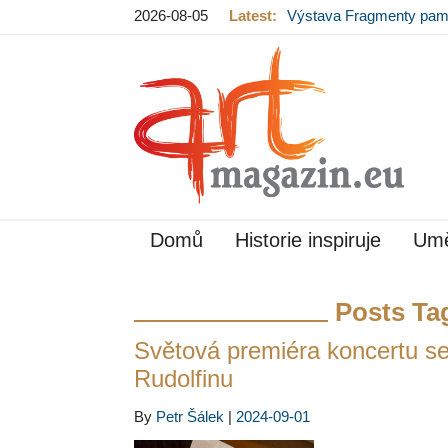
2026-08-05
Latest:
Výstava Fragmenty pam
hradě končí
Domů
Historie inspiruje
Umě
Posts Ta
Světová premiéra koncertu se
Rudolfinu
By
Petr Šálek
|
2024-09-01