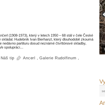
čerl (1908-1973), který v letech 1950 – 68 stál v čele České
ké skládal. Hudebník Ivan Bierhanzl, který dlouhodobě zkoumá
rve nedávno partituru dosud neznámé čtvrttónové skladby,
 Ve spolupráci…
,
Náš tip
Ancerl
,
Galerie Rudolfinum
,
Vy
Ar