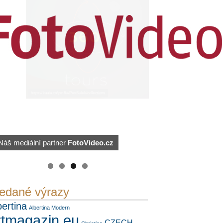
https://kuula.co/profile/PetrSalek/collections
Náš mediální partner
FotoVideo.cz
PetrSalek.com
edané výrazy
bertina
Albertina Modern
rtmagazin.eu
CZECH