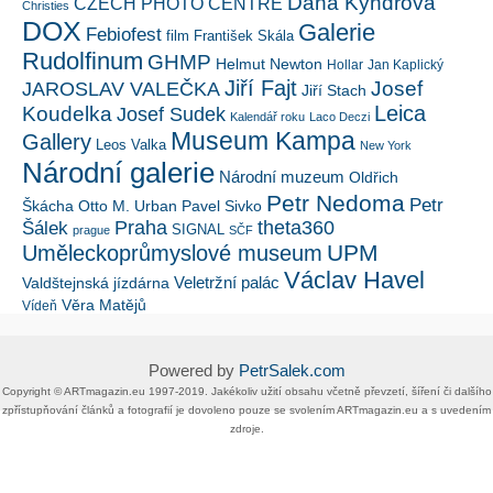
Dana Kyndrová
CZECH PHOTO CENTRE
Christies
DOX
Galerie
Febiofest
film
František Skála
Rudolfinum
GHMP
Helmut Newton
Hollar
Jan Kaplický
Jiří Fajt
Josef
JAROSLAV VALEČKA
Jiří Stach
Leica
Koudelka
Josef Sudek
Kalendář roku
Laco Deczi
Museum Kampa
Gallery
Leos Valka
New York
Národní galerie
Národní muzeum
Oldřich
Petr Nedoma
Petr
Škácha
Otto M. Urban
Pavel Sivko
Šálek
Praha
theta360
SIGNAL
prague
SČF
UPM
Uměleckoprůmyslové museum
Václav Havel
Veletržní palác
Valdštejnská jízdárna
Věra Matějů
Vídeň
Powered by
PetrSalek.com
Copyright ©​ ​​ARTmagazin.eu ​1997-2019​.​ Jakékoliv užití obsahu včetně převzetí, šíření či dalšího
zpřístupňování článků a fotografií je dovoleno pouze se svolením ​ARTmagazin.eu​ ​a s uvedením
zdroje.