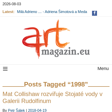
2026-08-03
Latest:
Milá Adrieno … - Adriena Šimotová a Meda
Mládková na výstavě v Museu Kampa
Menu
Posts Tagged “1998”
Mat Collishaw rozviřuje Stojaté vody v
Galerii Rudolfinum
By
Petr Šálek
|
2018-04-19