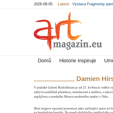
2026-08-05
Latest:
Výstava Fragmenty pam
hradě končí
Domů
Historie inspiruje
Umě
Damien Hirst
V pražské Galerii Rudolfinum je od 21. května k vidění v
zabývá souběžně plastikou, instalacemi a malbou, s názvem
zapůjčena z norského Muzea moderního umění v Oslu.
Hirst nejprve upoutal pozornost jako začínající autor na 
na benátském bienále. Na mapě globálního uměleckého svě