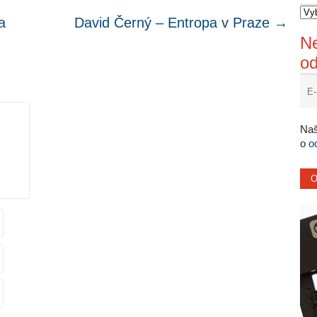
a
David Černý – Entropa v Praze
→
Ne
o
.
Naš
o
o