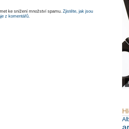
met ke snížení množství spamu.
Zjistěte, jak jsou
je z komentářů.
Hl
Al
a