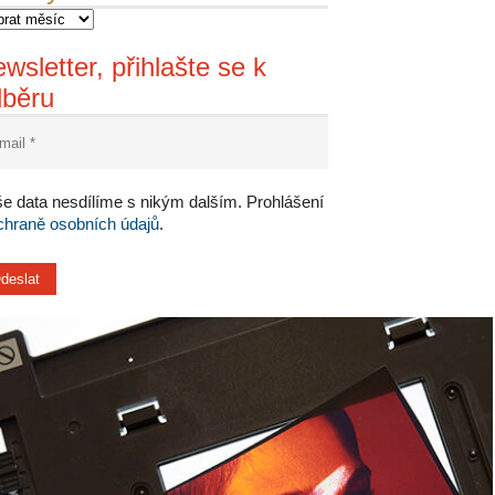
wsletter, přihlašte se k
dběru
e data nesdílíme s nikým dalším. Prohlášení
chraně osobních údajů
.