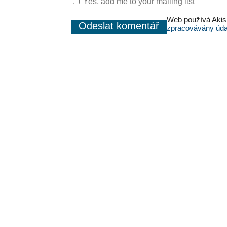
Yes, add me to your mailing list
Web používá Akis
zpracovávány úda