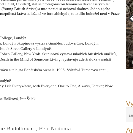
nd Child, Divided), stal se protagonistou fenoménu devadesátých let
(Young British Artists) a tuto pozici si uchoval dodnes. Jedno z jeho
d rozpůlená kráva naložená ve formaldehydu, toto dílo bohužel není v Praze
 College, Londýn
e, Londýn Skupinová výstava Gambler, budova One, Londýn.
dstock Street Gallery v Londýně.
 Cohen Gallery, New Yrok. skupinová výstava mladých britských umělců,
 Death in the Mind of Someone Living, vystavuje zde žraloka v nádrži
 krávu a tele, na Benátském bienále. 1995- Vyhrává Turnerovu cenu ,
Londýně
My Life Everywhere, with Everyone, One to One, Always, Forever, Now .
na Hošková, Petr Šálek
Vy
rie Rudolfinum
,
Petr Nedoma
Ar