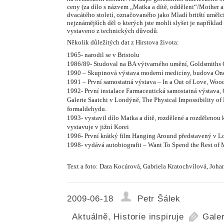
ceny (za dílo s názvem „Matka a dítě, odděleni“/Mother a
dvacátého století, označovaného jako Mladí britští umělci 
nejznámějších děl o kterých jste mohli slyšet je napříkla
vystaveno z technických důvodů.
Několik důležitých dat z Hirstova života:
1965- narodil se v Bristolu
1986/89- Studoval na BA výtvarného umění, Goldsmiths
1990 – Skupinová výstava moderní medicíny, budova On
1991 – První samostatná výstava – In a Out of Love, Woo
1992- První instalace Farmaceutická samostatná výstava,
Galerie Saatchi v Londýně, The Physical Impossibility of
formaldehydu.
1993- vystavil dílo Matka a dítě, rozdělené a rozdělenou
vystavuje v jižní Korei
1996- První krátký film Hanging Around představený v 
1998- vydává autobiografii – Want To Spend the Rest of 
Text a foto: Dara Kocúrová, Gabriela Kratochvílová, Joha
2009-06-18
Petr Šálek
Aktuálně
,
Historie inspiruje
Gale