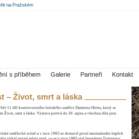
ěti na Pražském
ní s příběhem
Galerie
Partneři
Kontakt
 – Život, smrt a láska
ýběr 11 děl kontroverzního britského umělce Damiena Hirsta, který se
 Život, smrt a láska. Výstava potrvá do 30. srpna a všechna díla jsou
britské umělecké scéně a v roce 1993 se dostavil první mezinárodní úspěch
ta získal pevné místo poté, co se v roce 1995 stal laureátem Turnerovy