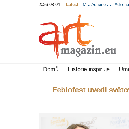
2026-08-04
Latest:
Milá Adrieno … - Adrie
Mládková na výstavě v
Domů
Historie inspiruje
Umě
Febiofest uvedl svět