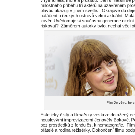
v rytmu léta, moře a prožitku. Jan s Natálií se 
milostného příběhu tří aktérů na uzavřeném pros
plavbu ukazují v jiném světle. Okrajově do děje
natáčení u řeckých ostrovů velmi aktuální. Ma
závěr. Uvědomuje si současná generace okolní sv
riskovat? Záměrem autorky bylo, nechat věci ot
Film Do větru, her
Esteticky čistý a filmařsky veskrze dotažený 
houslovými improvizacemi Jenovéfy Bokové. Poz
bez prostředků z fondu čs. kinematografie. Film 
přátelé a rodina režisérky. Dokončení filmu podpoř