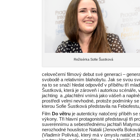
Režisérka Sofie Šustková
celovečerní filmový debut své generaci – generaci
svobodě a relativním blahobytu. Jak se svou sv
na to se snaží hledat odpověď v příběhu tří mlad
Šustková, která je zároveň i autorkou scénáře, 
jachting a „plachtění vnímá jako vášeň a naplně
prostředí velmi nevhodné, protože podmínky se
kterou Sofie Šustková představila na Febiofestu
Film
Do větru
je autenticky natočený příběh s
výkony. Tři hlavní protagonisté představují tři 
suverénnímu a sebestřednému jachtaři Matymu (M
nerozhodné houslistce Natalii (Jenovéfa Boková
(Vladimír Polívka), který má v úmyslu natáčet ž