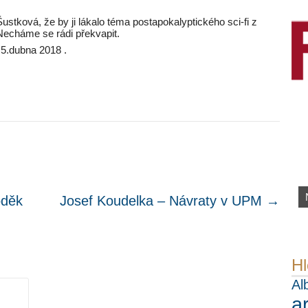
stková, že by ji lákalo téma postapokalyptického sci-fi z
Necháme se rádi překvapit.
e 5.dubna 2018 .
oděk
Josef Koudelka – Návraty v UPM
→
.
Hl
Al
a