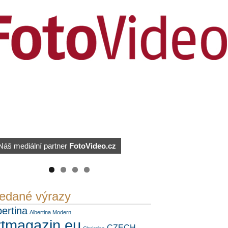
https://kuula.co/profile/PetrSalek/collections
Náš mediální partner
FotoVideo.cz
PetrSalek.com
edané výrazy
bertina
Albertina Modern
rtmagazin.eu
CZECH