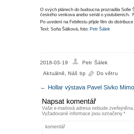
O svých plánech do budoucna prozradila Sofie Šu
českého venkova anebo seriál o youtuberech. 
Po uvedení na Febifestu přijde film do distribuc
Text: Soňa Šálková, foto:
Petr Šálek
2018-03-19
Petr Šálek
Aktuálně
,
Náš tip
Do větru
←
Hollar výstava Pavel Sivko Mim
Napsat komentář
Vaše e-mailová adresa nebude zveřejněna
Vyžadované informace jsou označeny
*