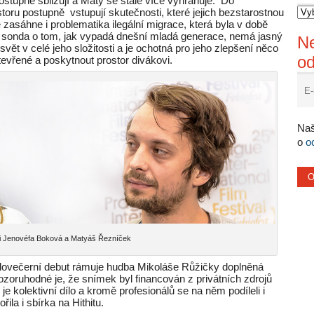
postupně sbližují a Maty se stále více vyhraňuje. Do
toru postupně vstupují skutečnosti, které jejich bezstarostnou
 zasáhne i problematika ilegální migrace, která byla v době
lá sonda o tom, jak vypadá dnešní mladá generace, nemá jasný
Ne
ět v celé jeho složitosti a je ochotná pro jeho zlepšení něco
o
evřené a poskytnout prostor divákovi.
Naš
o
o
ci Jenovéfa Boková a Matyáš Řezníček
celovečerní debut rámuje hudba Mikoláše Růžičky doplněná
oruhodné je, že snímek byl financován z privátních zdrojů
je kolektivní dílo a kromě profesionálů se na něm podíleli i
ila i sbírka na Hithitu.