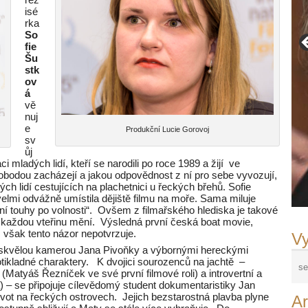
isé
rka
So
fie
Šu
stk
ov
á
vě
nuj
e
Produkční Lucie Gorovoj
sv
ůj
 mladých lidí, kteří se narodili po roce 1989 a žijí ve
obodou zacházejí a jakou odpovědnost z ní pro sebe vyvozují,
ých lidí cestujících na plachetnici u řeckých břehů. Sofie
velmi odvážně umístila dějiště filmu na moře. Sama miluje
ní touhy po volnosti“. Ovšem z filmařského hlediska je takové
 každou vteřinu mění. Výsledná první česká boat movie,
, však tento názor nepotvrzuje.
Vy
e skvělou kamerou Jana Pivoňky a výbornými hereckými
protikladné charaktery. K dvojici sourozenců na jachtě –
atyáš Řezníček ve své první filmové roli) a introvertní a
) – se připojuje cílevědomý student dokumentaristiky Jan
ivot na řeckých ostrovech. Jejich bezstarostná plavba plyne
Ar