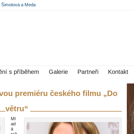
na Šimotová a Meda
 Museu Kampa
ní s příběhem
Galerie
Partneři
Kontakt
ovou premiéru českého filmu „Do
větru“
Ml
ad
á
rež