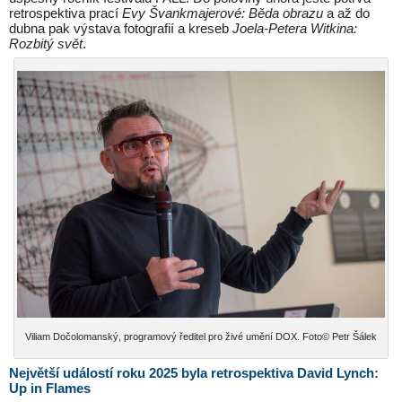
retrospektiva prací
Evy Švankmajerové: Běda obrazu
a až do
dubna pak výstava fotografií a kreseb
Joela-Petera Witkina:
Rozbitý svět
.
Viliam Dočolomanský, programový ředitel pro živé umění DOX. Foto© Petr Šálek
Největší událostí roku 2025 byla retrospektiva David Lynch:
Up in Flames