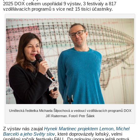
2025 DOX celkem uspořádal 9 výstav, 3 festivaly a 817
vzdělávacích programů s více než 15 tisíci účastníky.
Umělecká ředitelka Michaela Šilpochová a vedoucí vzdělávacích programů DOX
Jiří Raiterman. Foto© Petr Šálek
Z výstav nás zaujal
Hynek Martinec projektem Lemon
,
Michel
Barceló a jeho Světy slov
, které doprovázely loňský, velmi
úspěšný ročník festivalu FALL. Do poloviny února ještě potrvá