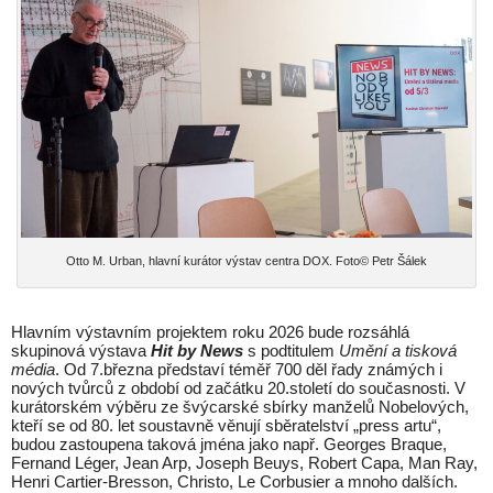
Otto M. Urban, hlavní kurátor výstav centra DOX. Foto© Petr Šálek
Hlavním výstavním projektem roku 2026 bude rozsáhlá
skupinová výstava
Hit by News
s podtitulem
Umění a tisková
média
. Od 7.března představí téměř 700 děl řady známých i
nových tvůrců z období od začátku 20.století do současnosti. V
kurátorském výběru ze švýcarské sbírky manželů Nobelových,
kteří se od 80. let soustavně věnují sběratelství „press artu“,
budou zastoupena taková jména jako např. Georges Braque,
Fernand Léger, Jean Arp, Joseph Beuys, Robert Capa, Man Ray,
Henri Cartier-Bresson, Christo, Le Corbusier a mnoho dalších.