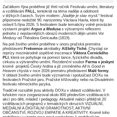
Začátkem října proběhne již třetí ročník Festivalu umění, literatury
a vzdělávání
FALL,
tentokrát na téma naděje a odolnosti
v těžkých časech. Svým mottem: „
Naděje je stav mysli.“
festival
připomene nedožité 90. narozeniny Václava Havla, které by
oslavil 5.října 2026. S festivalem bude tematicky volně provázán
výstavní projekt
Argus a Medusa
s výtvarnými reflexemi
jednoho z nejslavnějších obrazů moderních dějin umění
Vor
Medusy
od Théodora Gericaulta (1819).
Na poli živého umění proběhne v únoru pražská premiéra
představení
Frekvence
akrobatky
Alžběty Tiché
. Chystají se
reprízy mezinárodně úspěšné inscenace
Viktora Černického
PLI
, která se pohybuje na pomezí tance, fyzického divadla,
cirkusu a výtvarného umění. Rezidenční soubor
Farma v jeskyni
kromě projektů
Český hrdina
a již zmíněného
All Is Good in
Heaven
chystá v roce 2026 premiéru představení
Malé formy
.
V oblasti živého umění bude významná i spoluúčast DOXu na
festivalech Pražské jaro, Pražské křižovatky nebo na Divadelním
festivalu německého jazyka.
Tradičně rozsáhlé jsou aktivity DOXu v oblasti vzdělávání. V
loňském roce zorganizoval okolo 800 především vzdělávacích
akcí pro děti, mládež i pedagogy. Aktuálně nabízí přibližně 20
vzdělávacích programů v tematických okruzích VIZUÁLNÍ,
MEDIÁLNÍ A DIGITÁLNÍ GRAMOTNOST, AKTIVNÍ
OBČANSTVÍ, ROZVOJ EMPATIE A KREATIVITY. Kromě toho
proběhnou i v tomto roce nové workshopy k probíhajícím