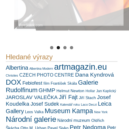
PetrSalek.com
Náš mediální partner
https://kuula.co/profile/PetrSalek/collections
FotoVideo.cz
Hledané výrazy
artmagazin.eu
Albertina
Albertina Modern
Dana Kyndrová
CZECH PHOTO CENTRE
Christies
DOX
Galerie
Febiofest
film
František Skála
Rudolfinum
GHMP
Helmut Newton
Hollar
Jan Kaplický
Jiří Fajt
Josef
JAROSLAV VALEČKA
Jiří Stach
Leica
Koudelka
Josef Sudek
Kalendář roku
Laco Deczi
Museum Kampa
Gallery
Leos Valka
New York
Národní galerie
Národní muzeum
Oldřich
Petr Nedoma
Petr
Škácha
Otto M. Urban
Pavel Sivko