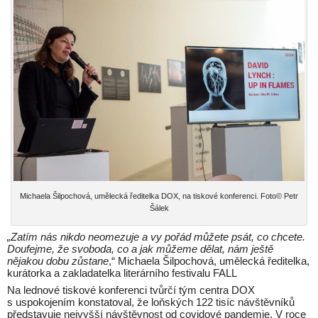
Michaela Šilpochová, umělecká ředitelka DOX, na tiskové konferenci. Foto© Petr
Šálek
„Zatím nás nikdo neomezuje a vy pořád můžete psát, co chcete.
Doufejme, že svoboda, co a jak můžeme dělat, nám ještě
nějakou dobu zůstane
,“ Michaela Šilpochová, umělecká ředitelka,
kurátorka a zakladatelka literárního festivalu FALL
Na lednové tiskové konferenci tvůrčí tým centra DOX
s uspokojením konstatoval, že loňských 122 tisíc návštěvníků
představuje nejvyšší návštěvnost od covidové pandemie. V roce