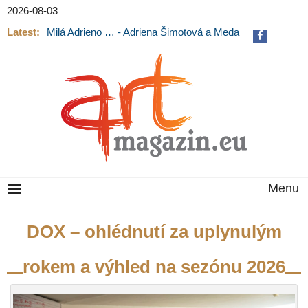
2026-08-03
Latest:
Milá Adrieno … - Adriena Šimotová a Meda
Mládková na výstavě v Museu Kampa
Menu
DOX – ohlédnutí za uplynulým
rokem a výhled na sezónu 2026