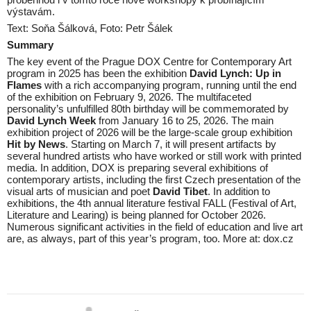
výstavám.
Text: Soňa Šálková, Foto: Petr Šálek
Summary
The key event of the Prague DOX Centre for Contemporary Art
program in 2025 has been the exhibition
David Lynch: Up in
Flames
with a rich accompanying program, running until the end
of the exhibition on February 9, 2026. The multifaceted
personality’s unfulfilled 80th birthday will be commemorated by
David Lynch Week
from January 16 to 25, 2026. The main
exhibition project of 2026 will be the large-scale group exhibition
Hit by News
. Starting on March 7, it will present artifacts by
several hundred artists who have worked or still work with printed
media. In addition, DOX is preparing several exhibitions of
contemporary artists, including the first Czech presentation of the
visual arts of musician and poet
David Tibet
. In addition to
exhibitions, the 4th annual literature festival FALL (Festival of Art,
Literature and Learing) is being planned for October 2026.
Numerous significant activities in the field of education and live art
are, as always, part of this year’s program, too. More at: dox.cz