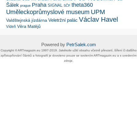
Šálek
Praha
theta360
SIGNAL
prague
SČF
UPM
Uměleckoprůmyslové museum
Václav Havel
Veletržní palác
Valdštejnská jízdárna
Věra Matějů
Vídeň
Powered by
PetrSalek.com
Copyright ©​ ​​ARTmagazin.eu ​1997-2019​.​ Jakékoliv užití obsahu včetně převzetí, šíření či dalšího
zpřístupňování článků a fotografií je dovoleno pouze se svolením ​ARTmagazin.eu​ ​a s uvedením
zdroje.