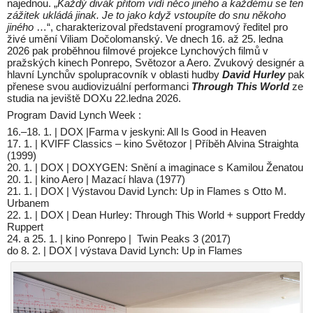
najednou. „
Každý divák přitom vidí něco jiného a každému se ten
zážitek ukládá jinak. Je to jako když vstoupíte do snu někoho
jiného
…“, charakterizoval představení programový ředitel pro
živé umění Viliam Dočolomanský. Ve dnech 16. až 25. ledna
2026 pak proběhnou filmové projekce Lynchových filmů v
pražských kinech Ponrepo, Světozor a Aero. Zvukový designér a
hlavní Lynchův spolupracovník v oblasti hudby
David Hurley
pak
přenese svou audiovizuální performanci
Through This World
ze
studia na jeviště DOXu 22.ledna 2026.
Program David Lynch Week :
16.–18. 1. | DOX |Farma v jeskyni: All Is Good in Heaven
17. 1. | KVIFF Classics – kino Světozor | Příběh Alvina Straighta
(1999)
20. 1. | DOX | DOXYGEN: Snění a imaginace s Kamilou Ženatou
20. 1. | kino Aero | Mazací hlava (1977)
21. 1. | DOX | Výstavou David Lynch: Up in Flames s Otto M.
Urbanem
22. 1. | DOX | Dean Hurley: Through This World + support Freddy
Ruppert
24. a 25. 1. | kino Ponrepo | Twin Peaks 3 (2017)
do 8. 2. | DOX | výstava David Lynch: Up in Flames