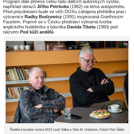
Program dále přinese celou řadu dalších autorských výstav,
například obrazů
Jiřího Petrboka
(1962) na téma autoportrétu.
Před prázdninami bude ve věži DOXu zahájena přehlídka prací
výtvarnice
Radky Bodzewicz
(1991) inspirovaná Goethovým
Faustem. Poprvé se v Česku představí výtvarná tvorba
anglického hudebníka a básníka
Davida Tibeta
(1960) pod
názvem
Pod kůží andělů
.
Ředitel a kurátor centra DOX Leoš Válka s Otto M. Urbanem. Foto© Petr Šálek