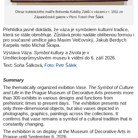
Obraz kubistického malíře Bohumila Kubišty Zátiší s vázami z r. 1911 ze
Západočeské galerie v Plzni. Foto© Petr Šálek
Přehlídka jasně dokládá, že váza je symbolem kulturní tradice,
která se stále obměňuje. Zůstává proto nadále oblíbenou formou i
pro současné umělce jako Maxim Velčovský, Jakub Berdych
Karpelis nebo Michal Škapa.
Výstava
Váza. Symbol kultury a života
je v
Uměleckoprůmyslovém museu k vidění do 6. září 2026.
Text: Soňa Šálková,
Foto: Petr Šálek
Summary
The thematically organized exibition
Vase. The Symbol of Culture
and Life
in the Prague Museum of Decorative Arts presents more
than 300 exhibits in various designs and functions from
prehistoric times to present days. The exhibition presents not
only three-dimensional objects, but also vases depicted in
photographs, graphics, paintings across the collections. It
confirms that vase remains a symbol of a cultural tradition that is
constantly changing.
The exhibition is on display at the Museum of Decorative Arts in
Prague until September 6, 2026.