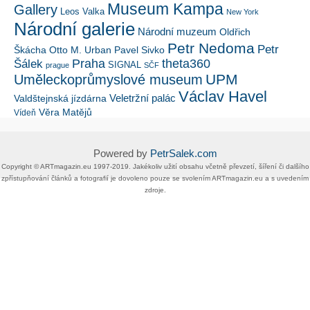
Museum Kampa
Gallery
Leos Valka
New York
Národní galerie
Národní muzeum
Oldřich
Petr Nedoma
Petr
Škácha
Otto M. Urban
Pavel Sivko
Šálek
Praha
theta360
SIGNAL
prague
SČF
UPM
Uměleckoprůmyslové museum
Václav Havel
Veletržní palác
Valdštejnská jízdárna
Věra Matějů
Vídeň
Powered by
PetrSalek.com
Copyright ©​ ​​ARTmagazin.eu ​1997-2019​.​ Jakékoliv užití obsahu včetně převzetí, šíření či dalšího
zpřístupňování článků a fotografií je dovoleno pouze se svolením ​ARTmagazin.eu​ ​a s uvedením
zdroje.