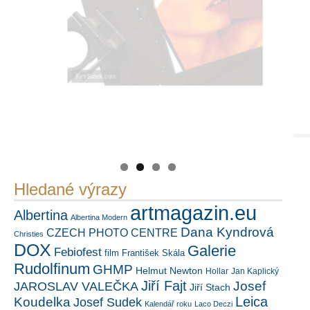
PetrSalek.com
https://kuula.co/profile/PetrSalek/collections
Náš mediální partner
FotoVideo.cz
Hledané výrazy
artmagazin.eu
Albertina
Albertina Modern
Dana Kyndrová
CZECH PHOTO CENTRE
Christies
DOX
Galerie
Febiofest
film
František Skála
Rudolfinum
GHMP
Helmut Newton
Hollar
Jan Kaplický
Jiří Fajt
Josef
JAROSLAV VALEČKA
Jiří Stach
Leica
Koudelka
Josef Sudek
Kalendář roku
Laco Deczi