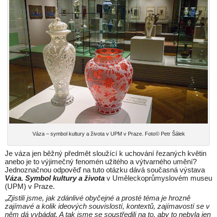
Váza – symbol kultury a života v UPM v Praze. Foto© Petr Šálek
Je váza jen běžný předmět sloužící k uchování řezaných květin
anebo je to výjimečný fenomén užitého a výtvarného umění?
Jednoznačnou odpověď na tuto otázku dává současná výstava
Váza. Symbol kultury a života
v Uměleckoprůmyslovém museu
(UPM) v Praze.
„
Zjistili jsme, jak zdánlivé obyčejné a prosté téma je hrozně
zajímavé a kolik ideových souvislostí, kontextů, zajímavostí se v
něm dá vybádat. A tak jsme se soustředili na to, aby to nebyla jen