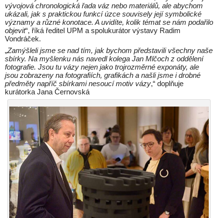
vývojová chronologická řada váz nebo materiálů, ale abychom
ukázali, jak s praktickou funkcí úzce souvisely její symbolické
významy a různé konotace. A uvidíte, kolik témat se nám podařilo
objevit
“, říká ředitel UPM a spolukurátor výstavy Radim
Vondráček.
„
Zamýšleli jsme se nad tím, jak bychom představili všechny naše
sbírky. Na myšlenku nás navedl kolega Jan Mlčoch z oddělení
fotografie. Jsou tu vázy nejen jako trojrozměrné exponáty, ale
jsou zobrazeny na fotografiích, grafikách a našli jsme i drobné
předměty napříč sbírkami nesoucí motiv vázy
,“ doplňuje
kurátorka Jana Černovská