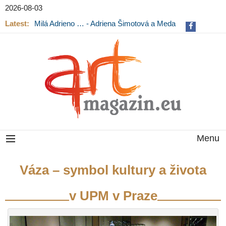
2026-08-03
Latest:
Milá Adrieno … - Adriena Šimotová a Meda
Mládková na výstavě v Museu Kampa
Menu
Váza – symbol kultury a života
v UPM v Praze