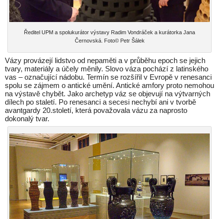
Ředitel UPM a spolukurátor výstavy Radim Vondráček a kurátorka Jana
Černovská. Foto© Petr Šálek
Vázy provázejí lidstvo od nepaměti a v průběhu epoch se jejich
tvary, materiály a účely měnily. Slovo váza pochází z latinského
vas – označující nádobu. Termín se rozšířil v Evropě v renesanci
spolu se zájmem o antické umění. Antické amfory proto nemohou
na výstavě chybět. Jako archetyp váz se objevují na výtvarných
dílech po staletí. Po renesanci a secesi nechybí ani v tvorbě
avantgardy 20.století, která považovala vázu za naprosto
dokonalý tvar.