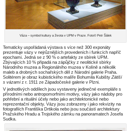
Váza – symbol kultury a života v UPM v Praze. Foto© Petr Šálek
Tematicky uspořádaná výstava s více než 300 exponáty
prezentuje vázy v nejrůznějších provedeních i funkcích napříč
epochami. Jedná se z 90 % o artefakty ze sbírek UPM.
Zbývajících 10 % připadá na zápůjčky z neolitické sbírky
Národního muzea a Regionálního muzea v Kolíně a několik
maleb a drobných sochařských děl z Národní galerie Praha.
Solitérem je obraz kubistického malíře Bohumila Kubišty
Zátiší
s vázami
z r. 1911 ze Západočeské galerie v Plzni.
V jednotlivých oddílech jsou vystaveny jedinečné exempláře s
přírodními nebo antropomorfními motivy, vázy jako nádoby pro
pohřební a rituální účely nebo jako architektonické nebo
reprezentační objekty. Vázy jsou zobrazeny i jako rekvizity na
fotografiích Františka Drtikola nebo jsou součástí architektury
Pražského Hradu a Trojského zámku na panoramatech Josefa
Sudka.