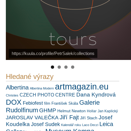
PetrSalek.com
https://kuula.co/profile/PetrSalek/collections
Náš mediální partner
FotoVideo.cz
Hledané výrazy
artmagazin.eu
Albertina
Albertina Modern
Dana Kyndrová
CZECH PHOTO CENTRE
Christies
DOX
Galerie
Febiofest
film
František Skála
Rudolfinum
GHMP
Helmut Newton
Hollar
Jan Kaplický
Jiří Fajt
Josef
JAROSLAV VALEČKA
Jiří Stach
Leica
Koudelka
Josef Sudek
Kalendář roku
Laco Deczi