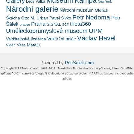
Museum Kampa
Gallery
Leos Valka
New York
Národní galerie
Národní muzeum
Oldřich
Petr Nedoma
Petr
Škácha
Otto M. Urban
Pavel Sivko
Šálek
Praha
theta360
SIGNAL
prague
SČF
UPM
Uměleckoprůmyslové museum
Václav Havel
Veletržní palác
Valdštejnská jízdárna
Věra Matějů
Vídeň
Powered by
PetrSalek.com
Copyright ©​ ​​ARTmagazin.eu ​1997-2019​.​ Jakékoliv užití obsahu včetně převzetí, šíření či dalšího
zpřístupňování článků a fotografií je dovoleno pouze se svolením ​ARTmagazin.eu​ ​a s uvedením
zdroje.