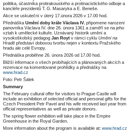
politika, účastníka protirakouského a protinacistického odboje a
kancléře prezidentů T. G. Masaryka a E. Beneše.
Akce se uskuteční v úterý 17.února 2026 v 17.00 hod.
Přednáška
Umění doby krále Václava IV.
připomene narození
panovníka Václava IV. dne 26. února 1361 a zaměří se na jeho
vztah k umělecké kultuře. Uznávaný historik umění a
vysokoškolský pedagog
Jan Royt
v rámci cyklu
Umění na
Hradě
představí dobovou tvorbu nejen v kontextu Pražského
hradu ale celé Evropy.
Přednáška proběhne 26. února 2026 od 17.00 hod.
Bližší informace o všech probíhajících a plánovaných akcích a
rezervace na komentované prohlídky a přednášky na
www.hrad.cz
Foto: Petr Šálek
Summary
The February cultural offer for visitors to Prague Castle will
include an exhibition of selected official and personal gifts for the
Czech President Petr Pavel and his wife received last year from
official representatives as well as private donors.
The spring flower exhibition will take place in the Empire
Greenhouse in the Royal Garden.
More information about the program is available at:
www.hrad.cz