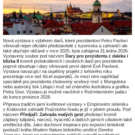
Nová výstava s výběrem darů, které prezidentovi Petru Pavlovi
věnovali nejen oficiální představitelé z tuzemska a zahraničí ale
také obyčejní občané v roce 2025, byla zahájena 31.ledna 2026.
Vystavený soubor pod názvem
Dary pro prezidenta z daleka i
blízka II
kromě protokolárních i osobních darů pro prezidenta
poprvé obsahuje i dary věnované první dámě Evě Pavlové.
Výstava navazující na úspěšný projekt z loňského roku
prezentuje více než třicet exponátů. Je mezi nimi například
speciálně pro prezidenta zhotovený ocelový meč z Mongolska
nebo autorský tisk Létající muž od známého ilustrátora a grafika
Petra Síse. Výstavu je možné navštívit v Rožmberském paláci
do konce prosince 2026.
Příprava tradiční jarní květinové výstavy v Empírovém skleníku
v Královské zahradě Pražského hradu je již v plném proudu. Pod
názvem
Předjaří: Zahrada malých gest
představí kromě
záplavy tulipánů, narcisů, hyacintů a dalších jarních cibulovin také
umělecká díla. Jako duchovní inspirace pro expozici tentokrát
poslouží kniha
Modern Nature
britského umělce
Dereka
Jarmana
, který na nehostinném pobřeží vytvořil meditativní