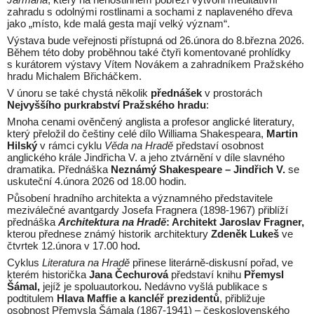
zahradu s odolnými rostlinami a sochami z naplaveného dřeva
jako „místo, kde malá gesta mají velký význam“.
Výstava bude veřejnosti přístupná od 26.února do 8.března 2026.
Během této doby proběhnou také čtyři komentované prohlídky
s kurátorem výstavy Vítem Novákem a zahradníkem Pražského
hradu Michalem Břicháčkem.
V únoru se také chystá několik
přednášek
v prostorách
Nejvyššího purkrabství Pražského hradu
:
Mnoha cenami ověnčený anglista a profesor anglické literatury,
který přeložil do češtiny celé dílo Williama Shakespeara,
Martin
Hilský
v rámci cyklu
Věda na Hradě
představí osobnost
anglického krále Jindřicha V. a jeho ztvárnění v díle slavného
dramatika. Přednáška
Neznámý Shakespeare – Jindřich V.
se
uskuteční 4.února 2026 od 18.00 hodin.
Působení hradního architekta a významného představitele
meziválečné avantgardy Josefa Fragnera (1898-1967) přiblíží
přednáška
Architektura na Hradě
: Architekt Jaroslav Fragner,
kterou přednese známý historik architektury
Zdeněk Lukeš
ve
čtvrtek 12.února v 17.00 hod
.
Cyklus
Literatura na Hradě
přinese literárně-diskusní pořad, ve
kterém historička
Jana Čechurová
představí knihu
Přemysl
Šámal,
jejíž je spoluautorkou
.
Nedávno vyšlá publikace s
podtitulem
Hlava Maffie a kancléř prezidentů
, přibližuje
osobnost Přemysla Šámala (1867-1941) – československého