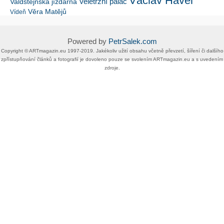
Václav Havel
Veletržní palác
Valdštejnská jízdárna
Věra Matějů
Vídeň
Powered by
PetrSalek.com
Copyright ©​ ​​ARTmagazin.eu ​1997-2019​.​ Jakékoliv užití obsahu včetně převzetí, šíření či dalšího
zpřístupňování článků a fotografií je dovoleno pouze se svolením ​ARTmagazin.eu​ ​a s uvedením
zdroje.