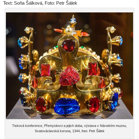
Text: Soňa Šálková, Foto: Petr Šálek
Tisková konference, Přemyslovci a jejich doba, výstava v Národním muzeu,
Svatováclavská koruna, 1344, foto: Petr Šálek