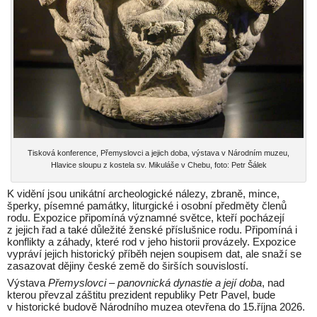
Tisková konference, Přemyslovci a jejich doba, výstava v Národním muzeu,
Hlavice sloupu z kostela sv. Mikuláše v Chebu, foto: Petr Šálek
K vidění jsou unikátní archeologické nálezy, zbraně, mince,
šperky, písemné památky, liturgické i osobní předměty členů
rodu. Expozice připomíná významné světce, kteří pocházejí
z jejich řad a také důležité ženské příslušnice rodu. Připomíná i
konflikty a záhady, které rod v jeho historii provázely. Expozice
vypráví jejich historický příběh nejen soupisem dat, ale snaží se
zasazovat dějiny české země do širších souvislostí.
Výstava
Přemyslovci – panovnická dynastie a její doba
, nad
kterou převzal záštitu prezident republiky Petr Pavel, bude
v historické budově Národního muzea otevřena do 15.října 2026.