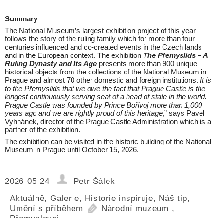
Summary
The National Museum’s largest exhibition project of this year
follows the story of the ruling family which for more than four
centuries influenced and co-created events in the Czech lands
and in the European context. The exhibition
The Přemyslids – A
Ruling Dynasty and Its Age
presents more than 900 unique
historical objects from the collections of the National Museum in
Prague and almost 70 other domestic and foreign institutions.
It is
to the Přemyslids that we owe the fact that Prague Castle is the
longest continuously serving seat of a head of state in the world.
Prague Castle was founded by Prince Bořivoj more than 1,000
years ago and we are rightly proud of this heritage
,” says Pavel
Vyhnánek, director of the Prague Castle Administration which is a
partner of the exhibition.
The exhibition can be visited in the historic building of the National
Museum in Prague until October 15, 2026.
2026-05-24
Petr Šálek
Aktuálně
,
Galerie
,
Historie inspiruje
,
Náš tip
,
Umění s příběhem
Národní muzeum
,