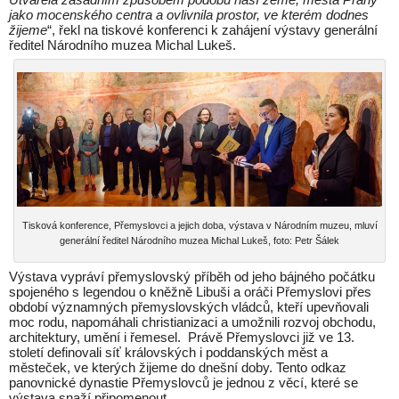
jako mocenského centra a ovlivnila prostor, ve kterém dodnes
žijeme
“, řekl na tiskové konferenci k zahájení výstavy generální
ředitel Národního muzea Michal Lukeš.
Tisková konference, Přemyslovci a jejich doba, výstava v Národním muzeu, mluví
generální ředitel Národního muzea Michal Lukeš, foto: Petr Šálek
Výstava vypráví přemyslovský příběh od jeho bájného počátku
spojeného s legendou o kněžně Libuši a oráči Přemyslovi přes
období významných přemyslovských vládců, kteří upevňovali
moc rodu, napomáhali christianizaci a umožnili rozvoj obchodu,
architektury, umění i řemesel. Právě Přemyslovci již ve 13.
století definovali síť královských i poddanských měst a
městeček, ve kterých žijeme do dnešní doby. Tento odkaz
panovnické dynastie Přemyslovců je jednou z věcí, které se
výstava snaží připomenout.