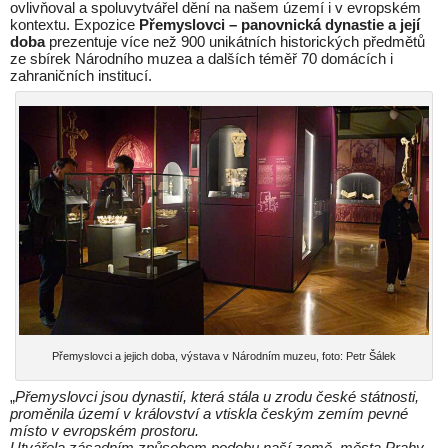
ovlivňoval a spoluvytvářel dění na našem území i v evropském
kontextu. Expozice
Přemyslovci – panovnická dynastie a její
doba
prezentuje více než 900 unikátních historických předmětů
ze sbírek Národního muzea a dalších téměř 70 domácích i
zahraničních institucí.
Přemyslovci a jejich doba, výstava v Národním muzeu, foto: Petr Šálek
„
Přemyslovci jsou dynastií, která stála u zrodu české státnosti,
proměnila území v království a vtiskla českým zemím pevné
místo v evropském prostoru.
Utvářela zásadním způsobem podobu naší země, města Prahy