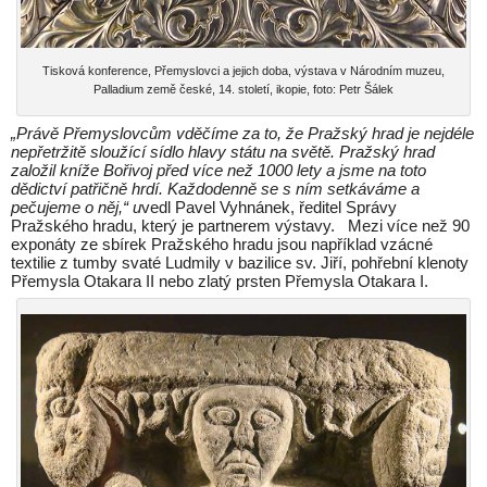
Tisková konference, Přemyslovci a jejich doba, výstava v Národním muzeu,
Palladium země české, 14. století, ikopie, foto: Petr Šálek
„Právě Přemyslovcům vděčíme za to, že Pražský hrad je nejdéle
nepřetržitě sloužící sídlo hlavy státu na světě.
Pražský hrad
založil kníže Bořivoj před více než 1000 lety a
jsme na toto
dědictví patřičně hrdí. Každodenně se s ním setkáváme a
pečujeme o něj,“ u
vedl Pavel Vyhnánek, ředitel Správy
Pražského hradu, který je partnerem výstavy. Mezi více než 90
exponáty ze sbírek Pražského hradu jsou například vzácné
textilie z tumby svaté Ludmily v bazilice sv. Jiří, pohřební klenoty
Přemysla Otakara II nebo zlatý prsten Přemysla Otakara I.