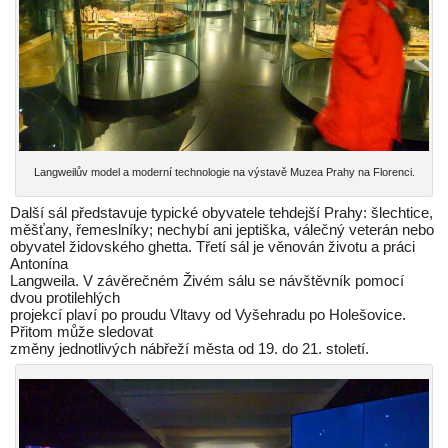
Langweilův model a moderní technologie na výstavě Muzea Prahy na Florenci.
Další sál představuje typické obyvatele tehdejší Prahy: šlechtice,
měšťany, řemeslníky; nechybí ani jeptiška, válečný veterán nebo
obyvatel židovského ghetta. Třetí sál je věnován životu a práci
Antonína
Langweila. V závěrečném Živém sálu se návštěvník pomocí
dvou protilehlých
projekcí plaví po proudu Vltavy od Vyšehradu po Holešovice.
Přitom může sledovat
změny jednotlivých nábřeží města od 19. do 21. století.