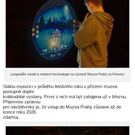
Langweilův model a moderní technologie na výstavě Muzea Prahy na Florenci.
Stálou expozici v průběhu letošního roku v přízemí muzea
postupně doplní
krátkodobé výstavy. První z nich má být zahájena už v březnu.
Příjemnou zprávou
pro návštěvníky je, že vstup do Muzea Prahy zůstane až do
konce roku 2026
zdarma.