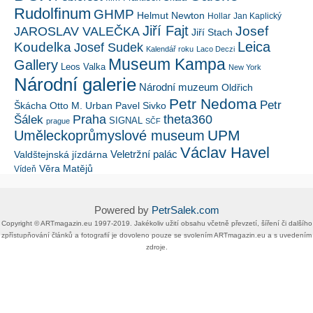
Rudolfinum
GHMP
Helmut Newton
Hollar
Jan Kaplický
Jiří Fajt
Josef
JAROSLAV VALEČKA
Jiří Stach
Leica
Koudelka
Josef Sudek
Kalendář roku
Laco Deczi
Museum Kampa
Gallery
Leos Valka
New York
Národní galerie
Národní muzeum
Oldřich
Petr Nedoma
Petr
Škácha
Otto M. Urban
Pavel Sivko
Šálek
Praha
theta360
SIGNAL
prague
SČF
UPM
Uměleckoprůmyslové museum
Václav Havel
Veletržní palác
Valdštejnská jízdárna
Věra Matějů
Vídeň
Powered by
PetrSalek.com
Copyright ©​ ​​ARTmagazin.eu ​1997-2019​.​ Jakékoliv užití obsahu včetně převzetí, šíření či dalšího
zpřístupňování článků a fotografií je dovoleno pouze se svolením ​ARTmagazin.eu​ ​a s uvedením
zdroje.