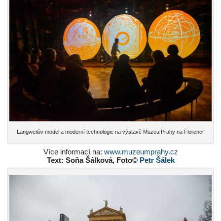
Langweilův model a moderní technologie na výstavě Muzea Prahy na Florenci.
Více informací na:
www.muzeumprahy.cz
Text: Soňa Šálková, Foto©
Petr Šálek