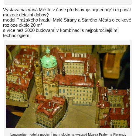
Výstava nazvaná Město v čase představuje nejcennější exponát
muzea: detailní dobový
model Pražského hradu, Malé Strany a Starého Města o celkové
rozloze okolo 20 m²
s více než 2000 budovami v kombinaci s nejpokročilejšími
technologiemi.
Langweilův model a moderní technologie na výstavě Muzea Prahy na Florenci.