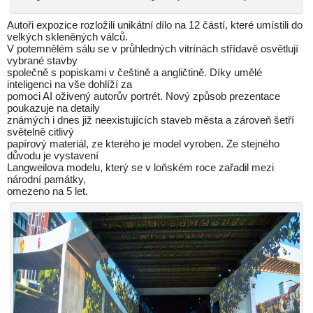
Autoři expozice rozložili unikátní dílo na 12 částí, které umístili do
velkých skleněných válců.
V potemnělém sálu se v průhledných vitrínách střídavě osvětlují
vybrané stavby
společně s popiskami v češtině a angličtině. Díky umělé
inteligenci na vše dohlíží za
pomoci AI oživený autorův portrét. Nový způsob prezentace
poukazuje na detaily
známých i dnes již neexistujících staveb města a zároveň šetří
světelně citlivý
papírový materiál, ze kterého je model vyroben. Ze stejného
důvodu je vystavení
Langweilova modelu, který se v loňském roce zařadil mezi
národní památky,
omezeno na 5 let.