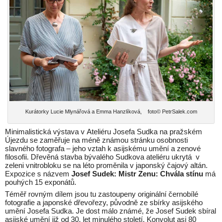
Kurátorky Lucie Mlynářová a Emma Hanzlíková, foto© PetrSalek.com
Minimalistická výstava v Ateliéru Josefa Sudka na pražském
Újezdu se zaměřuje na méně známou stránku osobnosti
slavného fotografa – jeho vztah k asijskému umění a zenové
filosofii. Dřevěná stavba bývalého Sudkova ateliéru ukrytá v
zeleni vnitrobloku se na léto proměnila v japonský čajový altán.
Expozice s názvem
Josef Sudek: Mistr Zenu: Chvála stínu
má
pouhých 15 exponátů.
Téměř rovným dílem jsou tu zastoupeny originální černobílé
fotografie a japonské dřevořezy, původně ze sbírky asijského
umění Josefa Sudka. Je dost málo známé, že Josef Sudek sbíral
asijské umění již od 30. let minulého století. Konvolut asi 80