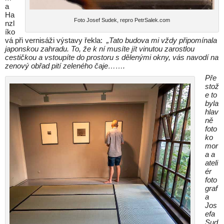
a
Ha
Foto Josef Sudek, repro PetrSalek.com
nzl
íko
vá při vernisáži výstavy řekla:
„Tato budova mi vždy připomínala
japonskou zahradu. To, že k ní musíte jít vinutou zarostlou
cestičkou a vstoupíte do prostoru s dělenými okny, vás navodí na
zenový obřad pití zeleného čaje…….
Pře
stož
e to
byla
hlav
ně
foto
ko
mor
a a
ateli
ér
foto
graf
a
Jos
efa
Sud