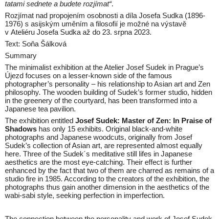
tatami sednete a budete rozjímat“
.
Rozjímat nad propojením osobnosti a díla Josefa Sudka (1896-
1976) s asijským uměním a filosofií je možné na výstavě
v Ateliéru Josefa Sudka až do 23. srpna 2023.
Text: Soňa Šálková
Summary
The minimalist exhibition at the Atelier Josef Sudek in Prague’s
Újezd focuses on a lesser-known side of the famous
photographer’s personality – his relationship to Asian art and Zen
philosophy. The wooden building of Sudek’s former studio, hidden
in the greenery of the courtyard, has been transformed into a
Japanese tea pavilion.
The exhibition entitled
Josef Sudek: Master of Zen: In Praise of
Shadows
has only 15 exhibits. Original black-and-white
photographs and Japanese woodcuts, originally from Josef
Sudek’s collection of Asian art, are represented almost equally
here. Three of the Sudek´s meditative still lifes in Japanese
aesthetics are the most eye-catching. Their effect is further
enhanced by the fact that two of them are charred as remains of a
studio fire in 1985. According to the creators of the exhibition, the
photographs thus gain another dimension in the aesthetics of the
wabi-sabi style, seeking perfection in imperfection.
The connection between the personality and work of Josef Sudek