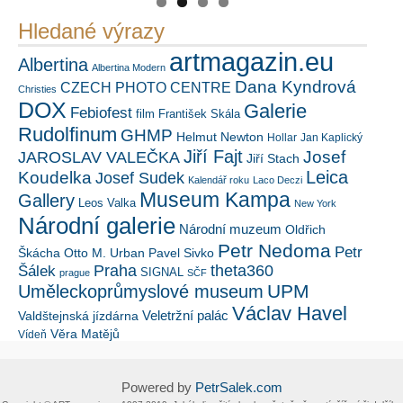
Hledané výrazy
artmagazin.eu
Albertina
Albertina Modern
Dana Kyndrová
CZECH PHOTO CENTRE
Christies
DOX
Galerie
Febiofest
film
František Skála
Rudolfinum
GHMP
Helmut Newton
Hollar
Jan Kaplický
Jiří Fajt
Josef
JAROSLAV VALEČKA
Jiří Stach
Leica
Koudelka
Josef Sudek
Kalendář roku
Laco Deczi
Museum Kampa
Gallery
Leos Valka
New York
Národní galerie
Národní muzeum
Oldřich
Petr Nedoma
Petr
Škácha
Otto M. Urban
Pavel Sivko
Šálek
Praha
theta360
SIGNAL
prague
SČF
UPM
Uměleckoprůmyslové museum
Václav Havel
Veletržní palác
Valdštejnská jízdárna
Věra Matějů
Vídeň
Powered by
PetrSalek.com