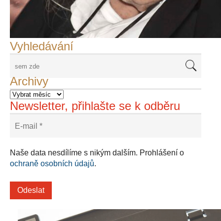
Adriena Šimotová
Richard Štipl v Benátkách
Langweiluv model v Praze
Japanolog Petr Geisler, foto: Petr Šálek
©Frank Kortan,Yellow Shark, portrét Franka Zappy
Nové Svatovítské varhany
Vyhledávání
Archivy
Newsletter, přihlašte se k odběru
Naše data nesdílíme s nikým dalším. Prohlášení o
ochraně osobních údajů
.