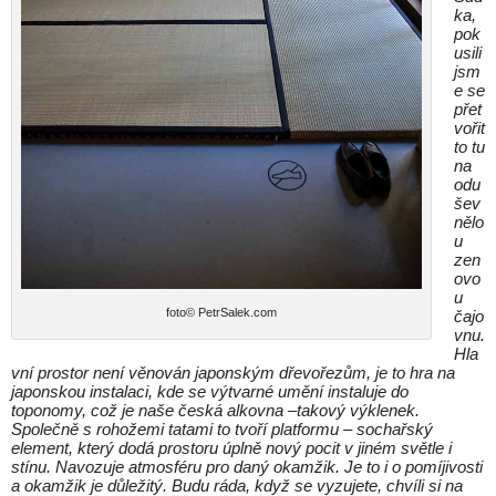
ka,
pok
usili
jsm
e se
přet
vořit
to tu
na
odu
šev
nělo
u
zen
ovo
u
foto© PetrSalek.com
čajo
vnu.
Hla
vní prostor není věnován japonským dřevořezům, je to hra na
japonskou instalaci, kde se výtvarné umění instaluje do
toponomy, což je naše česká alkovna –takový výklenek.
Společně s rohožemi tatami to tvoří platformu – sochařský
element, který dodá prostoru úplně nový pocit v jiném světle i
stínu. Navozuje atmosféru pro daný okamžik. Je to i o pomíjivosti
a okamžik je důležitý. Budu ráda, když se vyzujete, chvíli si na