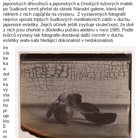
japonských dřevořezů a japonských a čínských tušových maleb
po Sudkově smrti přešel do sbírek Národní galerie, která teď
některé z nich zapůjčila na výstavu. Z vystavených fotografií
nejvíce upoutá triptych Sudkových meditativních zátiší v duchu
japonské estetiky. Jejich účinek ještě zvyšuje skutečnost, že dvě
z nich jsou ohořelé v důsledku požáru ateliéru v roce 1985. Podle
tvůrců výstavy tak fotografie dostávají další rozměr v duchu
estetiky wabi-sabi hledající dokonalost v nedokonalosti.
Ini
ciá
tor
ka
a
aut
or
ka
vý
sta
vní
ho
pr
oje
ktu
E
m
m