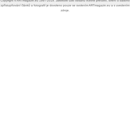
Copyright ©​ ​​ARTmagazin.eu ​1997-2019​.​ Jakékoliv užití obsahu včetně převzetí, šíření či dalšího
zpřístupňování článků a fotografií je dovoleno pouze se svolením ​ARTmagazin.eu​ ​a s uvedením
zdroje.