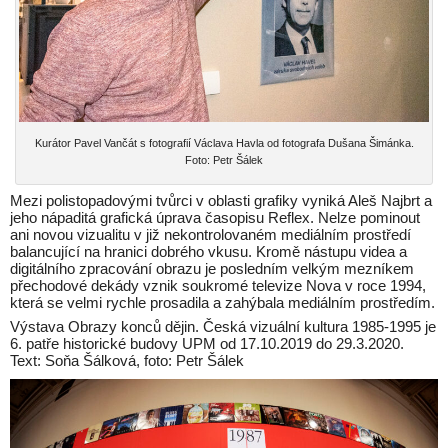
Kurátor Pavel Vančát s fotografií Václava Havla od fotografa Dušana Šimánka.
Foto: Petr Šálek
Mezi polistopadovými tvůrci v oblasti grafiky vyniká Aleš Najbrt a
jeho nápaditá grafická úprava časopisu Reflex. Nelze pominout
ani novou vizualitu v již nekontrolovaném mediálním prostředí
balancující na hranici dobrého vkusu. Kromě nástupu videa a
digitálního zpracování obrazu je posledním velkým mezníkem
přechodové dekády vznik soukromé televize Nova v roce 1994,
která se velmi rychle prosadila a zahýbala mediálním prostředím.
Výstava Obrazy konců dějin. Česká vizuální kultura 1985-1995 je
6. patře historické budovy UPM od 17.10.2019 do 29.3.2020.
Text: Soňa Šálková, foto: Petr Šálek