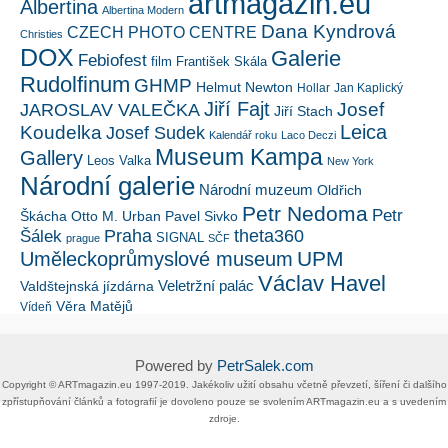
artmagazin.eu
Albertina
Albertina Modern
Dana Kyndrová
CZECH PHOTO CENTRE
Christies
DOX
Galerie
Febiofest
film
František Skála
Rudolfinum
GHMP
Helmut Newton
Hollar
Jan Kaplický
Jiří Fajt
Josef
JAROSLAV VALEČKA
Jiří Stach
Leica
Koudelka
Josef Sudek
Kalendář roku
Laco Deczi
Museum Kampa
Gallery
Leos Valka
New York
Národní galerie
Národní muzeum
Oldřich
Petr Nedoma
Petr
Škácha
Otto M. Urban
Pavel Sivko
Šálek
Praha
theta360
SIGNAL
prague
SČF
UPM
Uměleckoprůmyslové museum
Václav Havel
Veletržní palác
Valdštejnská jízdárna
Věra Matějů
Vídeň
Powered by
PetrSalek.com
Copyright ©​ ​​ARTmagazin.eu ​1997-2019​.​ Jakékoliv užití obsahu včetně převzetí, šíření či dalšího
zpřístupňování článků a fotografií je dovoleno pouze se svolením ​ARTmagazin.eu​ ​a s uvedením
zdroje.