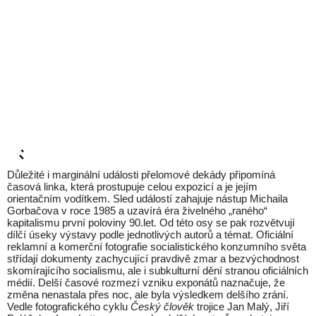
Důležité i marginální události přelomové dekády připomíná
časová linka, která prostupuje celou expozicí a je jejím
orientačním vodítkem. Sled událostí zahajuje nástup Michaila
Gorbačova v roce 1985 a uzavírá éra živelného „raného“
kapitalismu první poloviny 90.let. Od této osy se pak rozvětvují
dílčí úseky výstavy podle jednotlivých autorů a témat. Oficiální
reklamní a komerční fotografie socialistického konzumního světa
střídají dokumenty zachycující pravdivě zmar a bezvýchodnost
skomírajícího socialismu, ale i subkulturní dění stranou oficiálních
médií. Delší časové rozmezí vzniku exponátů naznačuje, že
změna nenastala přes noc, ale byla výsledkem delšího zrání.
Vedle fotografického cyklu
Český člověk
trojice Jan Malý, Jiří