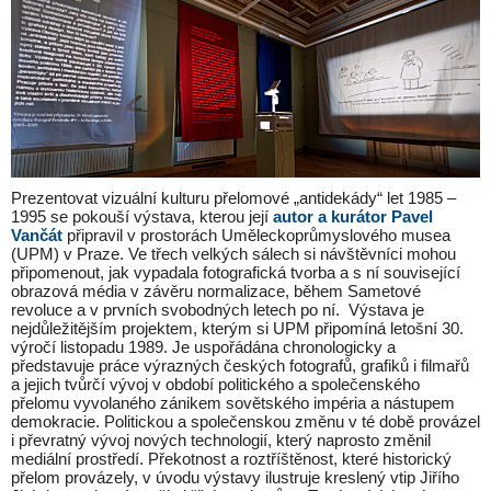
Prezentovat vizuální kulturu přelomové „antidekády“ let 1985 –
1995 se pokouší výstava, kterou její
autor a kurátor Pavel
Vančát
připravil v prostorách Uměleckoprůmyslového musea
(UPM) v Praze. Ve třech velkých sálech si návštěvníci mohou
připomenout, jak vypadala fotografická tvorba a s ní související
obrazová média v závěru normalizace, během Sametové
revoluce a v prvních svobodných letech po ní. Výstava je
nejdůležitějším projektem, kterým si UPM připomíná letošní 30.
výročí listopadu 1989. Je uspořádána chronologicky a
představuje práce výrazných českých fotografů, grafiků i filmařů
a jejich tvůrčí vývoj v období politického a společenského
přelomu vyvolaného zánikem sovětského impéria a nástupem
demokracie. Politickou a společenskou změnu v té době provázel
i převratný vývoj nových technologií, který naprosto změnil
mediální prostředí. Překotnost a roztříštěnost, které historický
přelom provázely, v úvodu výstavy ilustruje kreslený vtip Jiřího