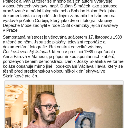
Poláček a Ivan Lutterer se mnoho dalších autorů vyskytuje
v obou částech výstavy: např. Dušan Šimáček jako zástupce
aranžované a módní fotografie nebo Bohdan Holomíček jako
dokumentarista a reportér. Jediným zahraničním tvůrcem na
výstavě je Anton Corbijn, který jako dvorní fotograf skupiny
Depeche Mode zachytil v roce 1988 okamžiky jejich návštěvy
v Praze.
Samostatná místnost je věnována událostem 17. listopadu 1989
a těsně po něm. Jsou zde plakáty, televizní reportáže a
dokumentární fotografie. Rekonstrukce velké výstavy
Československý listopad,
kterou v prosinci 1989 uspořádala
Anna Fárová v Mánesu, je připomínkou spontánních záběrů,
pořízených během demonstrací. Deník Josky Skalníka ve formě
koláže obsahuje mimo jiné i poděkování Václava Havla, který se
těsně před prezidentskou volbou několik dní skrýval ve
Skalníkově ateliéru.