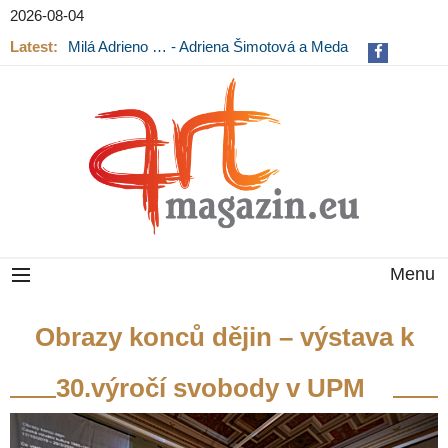
2026-08-04
Latest:
Milá Adrieno … - Adriena Šimotová a Meda
Mládková na výstavě v Museu Kampa
Menu
Obrazy konců dějin – výstava k
30.výročí svobody v UPM