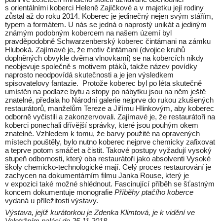
s orientálními koberci Heleně Zajíčkové a v majetku její rodiny
zůstal až do roku 2014. Koberec je jedinečný nejen svým stářím,
typem a formátem. U nás se jedná o naprostý unikát a jediným
známým podobným kobercem na našem území byl
pravděpodobně Schwarzenberský koberec čintámani na zámku
Hluboká. Zajímavé je, že motiv čintámani (dvojice kruhů
doplněných obvykle dvěma vlnovkami) se na kobercích nikdy
neobjevuje společně s motivem ptáků, takže název povídky
naprosto neodpovídá skutečnosti a je jen výsledkem
spisovatelovy fantazie. Protože koberec byl po léta skutečně
umístěn na podlaze bytu a stopy po nábytku jsou na něm ještě
znatelné, předala ho Národní galerie nejprve do rukou zkušených
restaurátorů, manželům Tereze a Jiřímu Hlinkovým, aby koberec
odborně vyčistili a zakonzervovali. Zajímavé je, že restaurátoři na
koberci ponechali dřívější správky, které jsou pouhým okem
znatelné. Vzhledem k tomu, že barvy použité na opravených
místech pouštěly, bylo nutno koberec nejprve chemicky zafixovat
a teprve potom smáčet a čistit. Takové postupy vyžadují vysoký
stupeň odbornosti, který oba restaurátoři jako absolventi Vysoké
školy chemicko-technologické mají. Celý proces restaurování je
zachycen na dokumentárním filmu Janka Rouse, který je
v expozici také možné shlédnout. Fascinující příběh se šťastným
koncem dokumentuje monografie
Příběhy ptačího koberce
vydaná u příležitosti výstavy.
Výstava, jejíž kurátorkou je Zdenka Klimtová, je k vidění ve
Veletržním paláci do 25.11.2018.