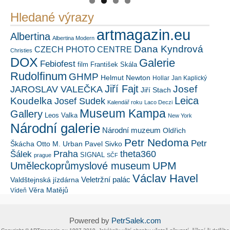
Hledané výrazy
artmagazin.eu
Albertina
Albertina Modern
Dana Kyndrová
CZECH PHOTO CENTRE
Christies
DOX
Galerie
Febiofest
film
František Skála
Rudolfinum
GHMP
Helmut Newton
Hollar
Jan Kaplický
Jiří Fajt
Josef
JAROSLAV VALEČKA
Jiří Stach
Leica
Koudelka
Josef Sudek
Kalendář roku
Laco Deczi
Museum Kampa
Gallery
Leos Valka
New York
Národní galerie
Národní muzeum
Oldřich
Petr Nedoma
Petr
Škácha
Otto M. Urban
Pavel Sivko
Šálek
Praha
theta360
SIGNAL
prague
SČF
UPM
Uměleckoprůmyslové museum
Václav Havel
Veletržní palác
Valdštejnská jízdárna
Věra Matějů
Vídeň
Powered by
PetrSalek.com