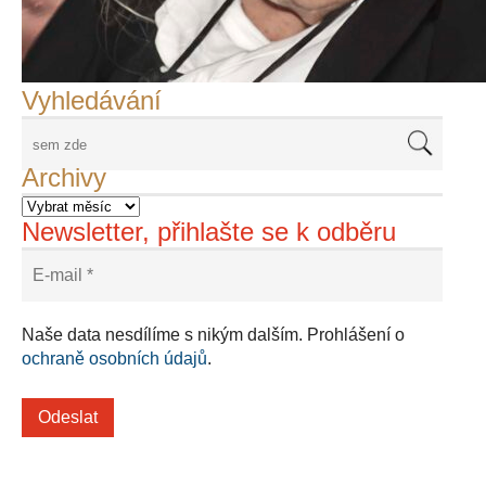
Adriena Šimotová
Richard Štipl v Benátkách
Langweiluv model v Praze
Japanolog Petr Geisler, foto: Petr Šálek
©Frank Kortan,Yellow Shark, portrét Franka Zappy
Nové Svatovítské varhany
Vyhledávání
Archivy
Newsletter, přihlašte se k odběru
Naše data nesdílíme s nikým dalším. Prohlášení o
ochraně osobních údajů
.