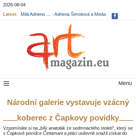
2026-08-04
Latest:
Milá Adrieno … - Adriena Šimotová a Meda
Mládková na výstavě v Museu Kampa
Menu
Národní galerie vystavuje vzácný
koberec z Čapkovy povídky
Vzpomínáte si na „bílý anatolák ze sedmnáctého století“, který se
v Čapkově povídce
Čintamani a ptáci
usilovně snažil získat do