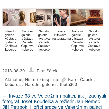
Národní
Národní
Národní
Tereza
Národní
Národní
galerie –
galerie –
galerie –
Hlinková,
galerie –
galerie –
výstava
výstava
výstava
restaurátorka
výstava
výstava
Záhada
Záhada
Záhada
Záhada
Záhada
Čapkova
Čapkova
Čapkova
Čapkova
Čapkova
koberce
koberce
koberce
koberce
koberce
2018-08-30
Petr Šálek
Aktuálně
,
Historie inspiruje
Karel Čapek
,
koberec
,
Národní galerie
,
theta360
←
Invaze 68 ve Veletržním paláci, jak ji zachytili
fotograf Josef Koudelka a režisér Jan Němec
Jiří Petrbok: Hořící srdce ve Veletržním paláci