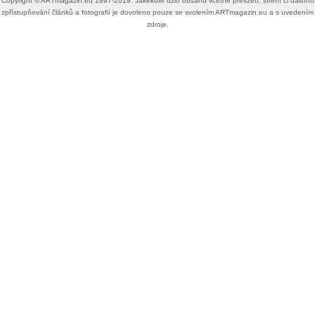
Copyright ©​ ​​ARTmagazin.eu ​1997-2019​.​ Jakékoliv užití obsahu včetně převzetí, šíření či dalšího
zpřístupňování článků a fotografií je dovoleno pouze se svolením ​ARTmagazin.eu​ ​a s uvedením
zdroje.