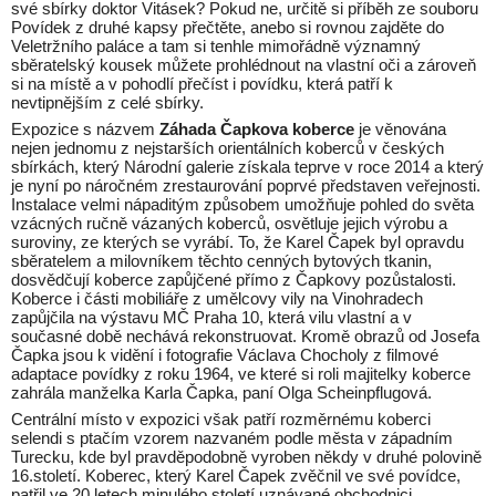
své sbírky doktor Vitásek? Pokud ne, určitě si příběh ze souboru
Povídek z druhé kapsy přečtěte, anebo si rovnou zajděte do
Veletržního paláce a tam si tenhle mimořádně významný
sběratelský kousek můžete prohlédnout na vlastní oči a zároveň
si na místě a v pohodlí přečíst i povídku, která patří k
nevtipnějším z celé sbírky.
Expozice s názvem
Záhada Čapkova koberce
je věnována
nejen jednomu z nejstarších orientálních koberců v českých
sbírkách, který Národní galerie získala teprve v roce 2014 a který
je nyní po náročném zrestaurování poprvé představen veřejnosti.
Instalace velmi nápaditým způsobem umožňuje pohled do světa
vzácných ručně vázaných koberců, osvětluje jejich výrobu a
suroviny, ze kterých se vyrábí. To, že Karel Čapek byl opravdu
sběratelem a milovníkem těchto cenných bytových tkanin,
dosvědčují koberce zapůjčené přímo z Čapkovy pozůstalosti.
Koberce i části mobiliáře z umělcovy vily na Vinohradech
zapůjčila na výstavu MČ Praha 10, která vilu vlastní a v
současné době nechává rekonstruovat. Kromě obrazů od Josefa
Čapka jsou k vidění i fotografie Václava Chocholy z filmové
adaptace povídky z roku 1964, ve které si roli majitelky koberce
zahrála manželka Karla Čapka, paní Olga Scheinpflugová.
Centrální místo v expozici však patří rozměrnému koberci
selendi s ptačím vzorem nazvaném podle města v západním
Turecku, kde byl pravděpodobně vyroben někdy v druhé polovině
16.století. Koberec, který Karel Čapek zvěčnil ve své povídce,
patřil ve 20.letech minulého století uznávané obchodnici