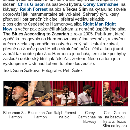
složení
Chris Gibson
na basovou kytaru,
Corey Carmichael
na
klávesy,
Ralph Forrest
na bicí a
Texas Slim
na kytaru ho skvěle
doprovází jak instrumentálně tak vokálně. Sehraný tým, který
předvedl i pár tanečních čísel, přehrál většinu skladeb
z posledního úspěšného Harmonova alba
Right Man Right
Now
a večer pak zakončili ukázkami z neméně úspěšného alba
The Blues According to Zacariah
z roku 2005. Publikum, které
zpočátku reagovalo na Harmonovu angličtinu nesměle, v závěru
večera zcela zapomnělo na ostych a celý sál tleskal a zpíval,
přesně na Zacův povel.Hudba skutečně může léčit a, kdo ji umí
zahrát tak dobře jako Zac Harmon a jeho hoši, ten si bezpochyby
zaslouží doktorský titul, jak řekl Zac žertem. Něco na tom je a
vystoupení v Ústí nad Labem to plně dosvědčilo.
Text: Soňa Šálková Fotografie: Petr Šálek
Bluesman Zac
Bluesman Zac
Ralph Forrest
Corey
Chris Gibson
Harmon
Harmon
na bicí
Carmichael na
na basovou
klávesy
kytaru, Texas
Slim na kytaru