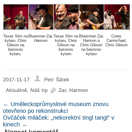
Texas Slim na
Bluesman Zac
Texas Slim na
Bluesman Zac
Corey
kytaru, Chris
Harmon
kytaru, Chris
Harmon a
Carmichael,
Gibson na
Gibson na
Chris Gibson
Chris Gibson
basovou
basovou
na basovou
kytaru,
kytaru
kytaru
2017-11-17
Petr Šálek
Aktuálně
,
Náš tip
Zac Harmon
←
Uměleckoprůmyslové museum znovu
otevřeno po rekonstrukci
Ovčáček miláček: „nekorektní tingl tangl“ v
kinech
→