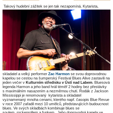
Takový hudební zážitek se jen tak nezapomíná. Kytarista,
skladatel a velký performer
Zac
Harmon
se svou doprovodnou
kapelou se cestou na šumperský Festival Blues Alive zastavili na
jeden večer v
Kulturním středisku v Ústí nad Labem
. Bluesová
legenda Harmon a jeho band hrál téměř 2 hodiny bez přestávky
s maximálním nasazením a nezměrnou chutí. Rodák z Jackson
Mississippi je renomovaný kytarista a skladatel
vyznamenaný mnoha cenami, kterého např. časopis Blue Revue
v roce 2007 zařadil mezi 10 umělců, představujících budoucnost
blues. Ve svých skladbách kombinuje blues se
soulem, rockenrollem a funkem. Jeho doprovodná kapela ve