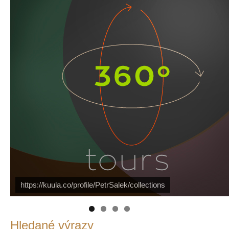
Náš mediální partner
FotoVideo.cz
https://kuula.co/profile/PetrSalek/collections
PetrSalek.com
Hledané výrazy