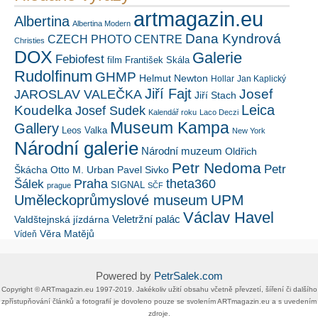
artmagazin.eu
Albertina
Albertina Modern
Dana Kyndrová
CZECH PHOTO CENTRE
Christies
DOX
Galerie
Febiofest
film
František Skála
Rudolfinum
GHMP
Helmut Newton
Hollar
Jan Kaplický
Jiří Fajt
Josef
JAROSLAV VALEČKA
Jiří Stach
Leica
Koudelka
Josef Sudek
Kalendář roku
Laco Deczi
Museum Kampa
Gallery
Leos Valka
New York
Národní galerie
Národní muzeum
Oldřich
Petr Nedoma
Petr
Škácha
Otto M. Urban
Pavel Sivko
Šálek
Praha
theta360
SIGNAL
prague
SČF
UPM
Uměleckoprůmyslové museum
Václav Havel
Veletržní palác
Valdštejnská jízdárna
Věra Matějů
Vídeň
Powered by
PetrSalek.com
Copyright ©​ ​​ARTmagazin.eu ​1997-2019​.​ Jakékoliv užití obsahu včetně převzetí, šíření či dalšího
zpřístupňování článků a fotografií je dovoleno pouze se svolením ​ARTmagazin.eu​ ​a s uvedením
zdroje.