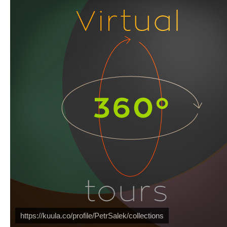
Náš mediální partner
FotoVideo.cz
https://kuula.co/profile/PetrSalek/collections
PetrSalek.com