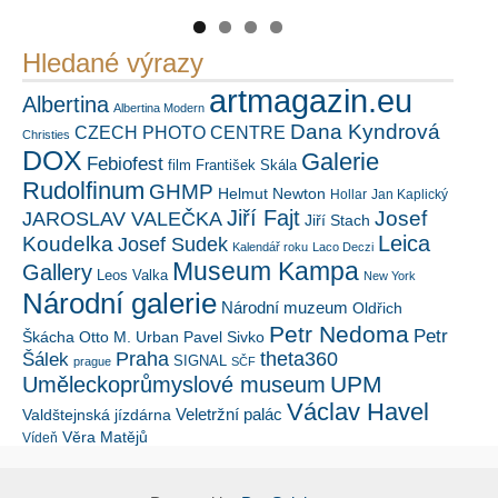
Hledané výrazy
artmagazin.eu
Albertina
Albertina Modern
Dana Kyndrová
CZECH PHOTO CENTRE
Christies
DOX
Galerie
Febiofest
film
František Skála
Rudolfinum
GHMP
Helmut Newton
Hollar
Jan Kaplický
Jiří Fajt
Josef
JAROSLAV VALEČKA
Jiří Stach
Leica
Koudelka
Josef Sudek
Kalendář roku
Laco Deczi
Museum Kampa
Gallery
Leos Valka
New York
Národní galerie
Národní muzeum
Oldřich
Petr Nedoma
Petr
Škácha
Otto M. Urban
Pavel Sivko
Šálek
Praha
theta360
SIGNAL
prague
SČF
UPM
Uměleckoprůmyslové museum
Václav Havel
Veletržní palác
Valdštejnská jízdárna
Věra Matějů
Vídeň