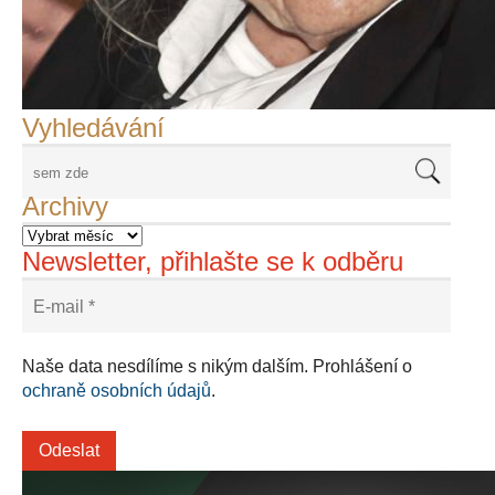
František Skála - film Veřejný prostor
Adriena Šimotová
Richard Štipl v Benátkách
Langweiluv model v Praze
Japanolog Petr Geisler, foto: Petr Šálek
©Frank Kortan,Yellow Shark, portrét Franka Zappy
Nové Svatovítské varhany
Vyhledávání
Archivy
Newsletter, přihlašte se k odběru
Naše data nesdílíme s nikým dalším. Prohlášení o
ochraně osobních údajů
.