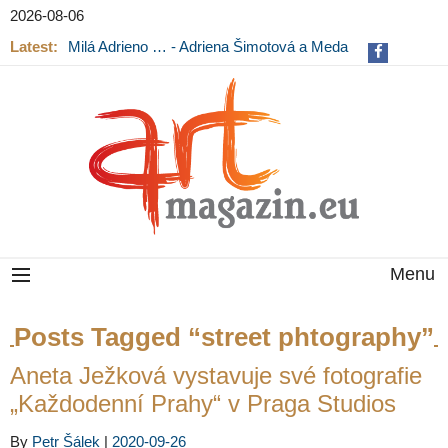
2026-08-06
Latest:
Milá Adrieno … - Adriena Šimotová a Meda
Mládková na výstavě v Museu Kampa
Menu
Posts Tagged “street phtography”
Aneta Ježková vystavuje své fotografie
„Každodenní Prahy“ v Praga Studios
By
Petr Šálek
|
2020-09-26