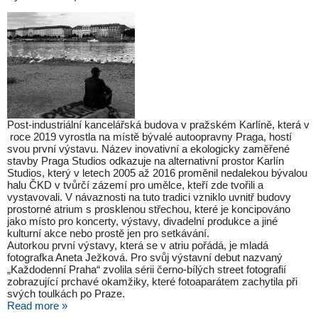
Post-industriální kancelářská budova v pražském Karlíně, která v
roce 2019 vyrostla na místě bývalé autoopravny Praga, hostí
svou první výstavu. Název inovativní a ekologicky zaměřené
stavby Praga Studios odkazuje na alternativní prostor Karlín
Studios, který v letech 2005 až 2016 proměnil nedalekou bývalou
halu ČKD v tvůrčí zázemí pro umělce, kteří zde tvořili a
vystavovali. V návaznosti na tuto tradici vzniklo uvnitř budovy
prostorné atrium s prosklenou střechou, které je koncipováno
jako místo pro koncerty, výstavy, divadelní produkce a jiné
kulturní akce nebo prostě jen pro setkávání.
Autorkou první výstavy, která se v atriu pořádá, je mladá
fotografka Aneta Ježková. Pro svůj výstavní debut nazvaný
„Každodenní Praha“ zvolila sérii černo-bílých street fotografií
zobrazující prchavé okamžiky, které fotoaparátem zachytila při
svých toulkách po Praze.
Read more »