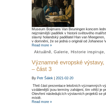
Museum Boijmans Van Beuningen koncem ledna 
nejznámější padělek v historii světového malířs
slavný holandský padělatel Han van Meegeren,
v domnění, že se jedná o originál od Johanese 
Read more »
Aktuálně
,
Galerie
,
Historie inspiruje
Významné evropské výstavy, 
– část 3
By
Petr Šálek
|
2021-02-20
Třetí část prezentace letošních významných výs
vzdálenější jsou termíny zahájení, tím větší je
Otevření následujících výstavních projektů se p
místě.
Read more »