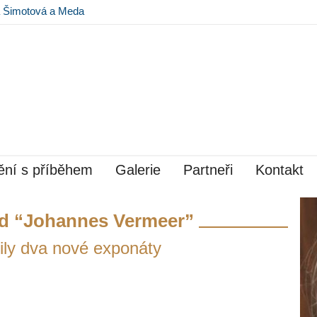
na Šimotová a Meda
 Museu Kampa
ní s příběhem
Galerie
Partneři
Kontakt
d “Johannes Vermeer”
ily dva nové exponáty