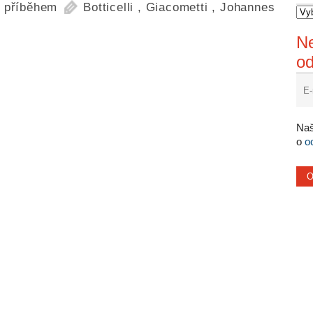
 příběhem
Botticelli
,
Giacometti
,
Johannes
Ne
o
Naš
o
o