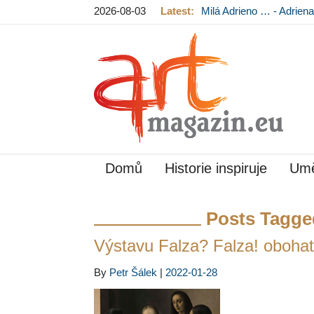
2026-08-03
Latest:
Milá Adrieno … - Adrie
Mládková na výstavě v
Domů
Historie inspiruje
Umě
Posts Tagge
Výstavu Falza? Falza! obohat
By
Petr Šálek
|
2022-01-28