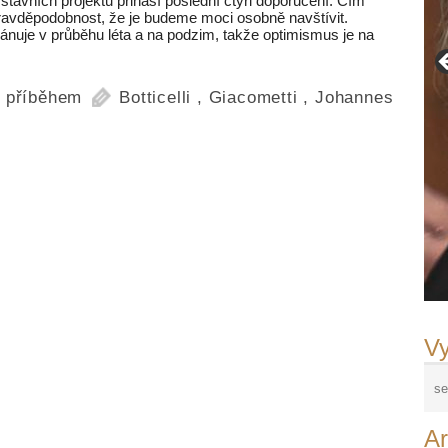
tavních projektů přináší poslední čtyři doporučení. Čím
 pravděpodobnost, že je budeme moci osobně navštívit.
lánuje v průběhu léta a na podzim, takže optimismus je na
 příběhem
Botticelli
,
Giacometti
,
Johannes
Vy
Ar