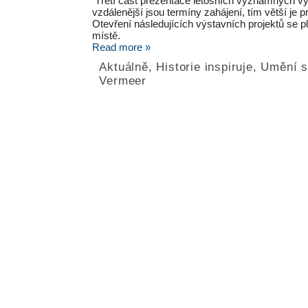
Třetí část prezentace letošních významných výs
vzdálenější jsou termíny zahájení, tím větší je
Otevření následujících výstavních projektů se p
místě.
Read more »
Aktuálně
,
Historie inspiruje
,
Umění s
Vermeer