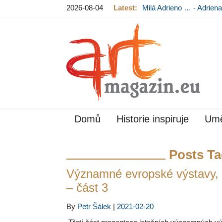
2026-08-04
Latest:
Milá Adrieno … - Adrie
Mládková na výstavě v
Domů
Historie inspiruje
Umě
Posts Ta
Významné evropské výstavy, 
– část 3
By
Petr Šálek
|
2021-02-20