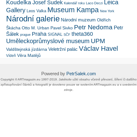
Leica
Koudelka
Josef Sudek
Kalendář roku
Laco Deczi
Museum Kampa
Gallery
Leos Valka
New York
Národní galerie
Národní muzeum
Oldřich
Petr Nedoma
Petr
Škácha
Otto M. Urban
Pavel Sivko
Šálek
Praha
theta360
SIGNAL
prague
SČF
UPM
Uměleckoprůmyslové museum
Václav Havel
Veletržní palác
Valdštejnská jízdárna
Věra Matějů
Vídeň
Powered by
PetrSalek.com
Copyright ©​ ​​ARTmagazin.eu ​1997-2019​.​ Jakékoliv užití obsahu včetně převzetí, šíření či dalšího
zpřístupňování článků a fotografií je dovoleno pouze se svolením ​ARTmagazin.eu​ ​a s uvedením
zdroje.