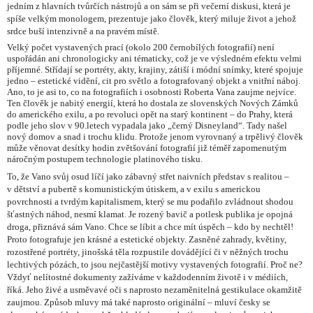
jedním z hlavních tvůrčích nástrojů a on sám se při večerní diskusi, která je
spíše velkým monologem, prezentuje jako člověk, který miluje život a jehož
srdce buší intenzivně a na pravém místě.
Velký počet vystavených prací (okolo 200 černobílých fotografií) není
uspořádán ani chronologicky ani tématicky, což je ve výsledném efektu velmi
příjemné. Střídají se portréty, akty, krajiny, zátiší i módní snímky, které spojuje
jedno – estetické vidění, cit pro světlo a fotografovaný objekt a vnitřní náboj.
Ano, to je asi to, co na fotografiích i osobnosti Roberta Vana zaujme nejvíce.
Ten člověk je nabitý energií, která ho dostala ze slovenských Nových Zámků
do amerického exilu, a po revoluci opět na starý kontinent – do Prahy, která
podle jeho slov v 90.letech vypadala jako „černý Disneyland“. Tady našel
nový domov a snad i trochu klidu. Protože jenom vyrovnaný a trpělivý člověk
může věnovat desítky hodin zvětšování fotografií již téměř zapomenutým
náročným postupem technologie platinového tisku.
To, že Vano svůj osud líčí jako zábavný střet naivních představ s realitou –
v dětství a pubertě s komunistickým útiskem, a v exilu s americkou
povrchnosti a tvrdým kapitalismem, který se mu podařilo zvládnout shodou
šťastných náhod, nesmí klamat. Je rozený bavič a potlesk publika je opojná
droga, přiznává sám Vano. Chce se líbit a chce mít úspěch – kdo by nechtěl!
Proto fotografuje jen krásné a estetické objekty. Zasněné zahrady, květiny,
rozostřené portréty, jinošská těla rozpustile dovádějící či v něžných trochu
lechtivých pózách, to jsou nejčastější motivy vystavených fotografií. Proč ne?
Vždyť nelítostné dokumenty zažíváme v každodenním životě i v médiích,
říká. Jeho živé a usměvavé oči s naprosto nezaměnitelná gestikulace okamžitě
zaujmou. Způsob mluvy má také naprosto originální – mluví česky se