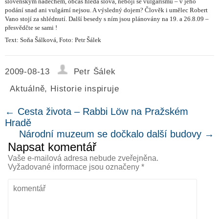
slovenským nádechem, občas hledá slova, nebojí se vulgarismů – v jeho
podání snad ani vulgární nejsou. A výsledný dojem? Člověk i umělec Robert
Vano stojí za shlédnutí. Další besedy s ním jsou plánovány na 19. a 26.8.09 –
přesvědčte se sami !
Text: Soňa Šálková, Foto: Petr Šálek
2009-08-13
Petr Šálek
Aktuálně
,
Historie inspiruje
←
Cesta života – Rabbi Löw na Pražském
Hradě
Národní muzeum se dočkalo další budovy
→
Napsat komentář
Vaše e-mailová adresa nebude zveřejněna.
Vyžadované informace jsou označeny
*