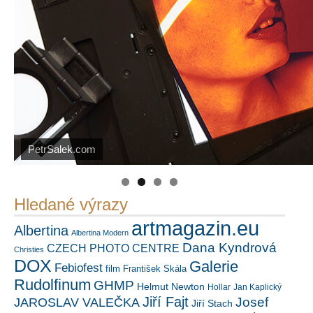
Náš mediální partner
PetrSalek.com
https://kuula.co/profile/PetrSalek/collections
FotoVideo.cz
Hledané výrazy
artmagazin.eu
Albertina
Albertina Modern
Dana Kyndrová
CZECH PHOTO CENTRE
Christies
DOX
Galerie
Febiofest
film
František Skála
Rudolfinum
GHMP
Helmut Newton
Hollar
Jan Kaplický
Jiří Fajt
Josef
JAROSLAV VALEČKA
Jiří Stach