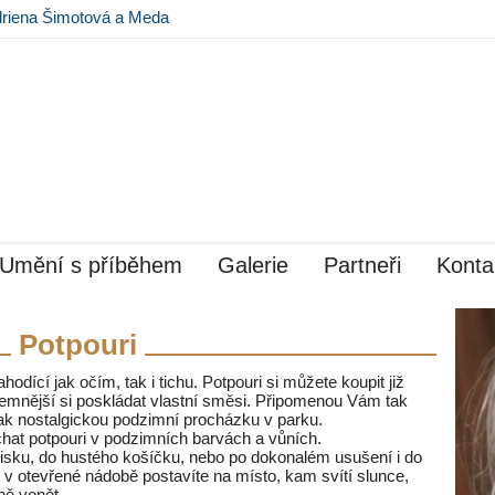
driena Šimotová a Meda
avě v Museu Kampa
Umění s příběhem
Galerie
Partneři
Konta
Potpouri
hodící jak očím, tak i tichu. Potpouri si můžete koupit již
emnější si poskládat vlastní směsi. Připomenou Vám tak
opak nostalgickou podzimní procházku v parku.
chat potpouri v podzimních barvách a vůních.
sku, do hustého košíčku, nebo po dokonalém usušení i do
 v otevřené nádobě postavíte na místo, kam svítí slunce,
ně vonět.