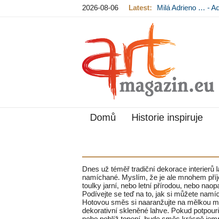
2026-08-06
Latest:
Milá Adrieno … - A
Mládková na výst
Domů
Historie inspiruje
Dnes už téměř tradiční dekorace interierů la
namíchané. Myslím, že je ale mnohem příj
toulky jarní, nebo letní přírodou, nebo na
Podívejte se teď na to, jak si můžete namí
Hotovou směs si naaranžujte na mělkou mi
dekorativní skleněné lahve. Pokud potpouri
nebo poblíž topení, bude směs krásně jem