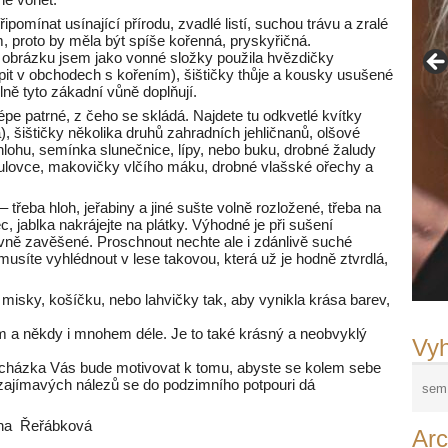
omínat usínající přírodu, zvadlé listí, suchou trávu a zralé
 proto by měla být spíše kořenná, pryskyřičná.
 obrázku jsem jako vonné složky použila hvězdičky
upit v obchodech s kořením), šištičky thůje a kousky usušené
lně tyto zákadní vůně doplňují.
épe patrné, z čeho se skládá. Najdete tu odkvetlé kvítky
 šištičky několika druhů zahradních jehličnanů, olšové
 hlohu, semínka slunečnice, lípy, nebo buku, drobné žaludy
oulovce, makovičky vlčího máku, drobné vlašské ořechy a
 třeba hloh, jeřabiny a jiné sušte volně rozložené, třeba na
Fr
c, jablka nakrájejte na plátky. Výhodné je při sušení
rovně zavěšené. Proschnout nechte ale i zdánlivě suché
©F
i musíte vyhlédnout v lese takovou, která už je hodně ztvrdlá,
.
Ad
Ri
La
Ja
Fr
N
misky, košíčku, nebo lahvičky tak, aby vynikla krása barev,
m a někdy i mnohem déle. Je to také krásný a neobvyklý
Vyh
rocházka Vás bude motivovat k tomu, abyste se kolem sebe
k zajímavých nálezů se do podzimního potpouri dá
ena Řeřábková
Arc