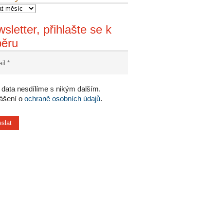
sletter, přihlašte se k
běru
data nesdílíme s nikým dalším.
lášení o
ochraně osobních údajů
.