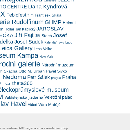
Christies
Dana Kyndrová
TO CENTRE
OX
Febiofest
film
František Skála
erie Rudolfinum
GHMP
Helmut
JAROSLAV
on
Hollar
Jan Kaplický
Jiří Fajt
Josef
EČKA
Jiří Stach
delka
Josef Sudek
Kalendář roku
Laco
Leica Gallery
Leos Valka
seum Kampa
New York
odní galerie
Národní muzeum
ch Škácha
Otto M. Urban
Pavel Sivko
r Nedoma
Petr Šálek
Praha
prague
theta360
AL
SČF
leckoprůmyslové museum
M
Veletržní palác
Valdštejnská jízdárna
lav Havel
Věra Matějů
Vídeň
uze se svolením ​ARTmagazin.eu​ ​a s uvedením zdroje.