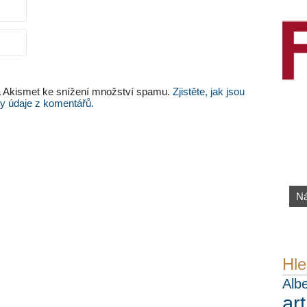
 Akismet ke snížení množství spamu.
Zjistěte, jak jsou
y údaje z komentářů.
Ná
Pe
ht
Hle
Albe
ar