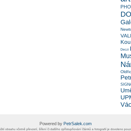
PHO
D
Gal
Newt
VAL
Kou
Deczi
Mu
Nár
Oldři
Pet
SIGN
Umě
UP
Vác
Powered by
PetrSalek.com
 užití obsahu včetně převzetí, šíření či dalšího zpřístupňování článků a fotografií je dovoleno po