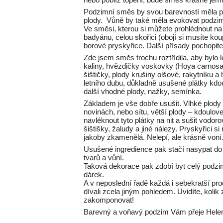
Podzimní směs by svou barevností měla přip
plody. Vůně by také měla evokovat podzim,
Ve směsi, kterou si můžete prohlédnout na
badyánu, celou skořici (obojí si musíte ko
borové pryskyřice. Další přísady pochopite
Zde jsem směs trochu roztřídila, aby bylo l
kaliny, hvězdičky voskovky (Hoya carnosa),
šištičky, plody krušiny olšové, rakytníku a
letního dubu, důkladně usušené plátky kd
další vhodné plody, nažky, semínka.
Základem je vše dobře usušit. Vlhké plody –
novinách, nebo sítu, větší plody – kdoulove
navléknout tyto plátky na nit a sušit vodo
šištišky, žaludy a jiné nálezy. Pryskyřici s
jakoby zkamenělá. Nelepí, ale krásně voní
Usušené ingredience pak stačí nasypat do 
tvarů a vůní.
Taková dekorace pak zdobí byt celý podzi
dárek.
A v neposlední řadě každá i sebekratší p
dívali zcela jiným pohledem. Uvidíte, koli
zakomponovat!
Barevný a voňavý podzim Vám přeje Hel