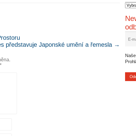
New
od
Prostoru
s představuje Japonské umění a řemesla
→
Naše 
něna.
Proh
*