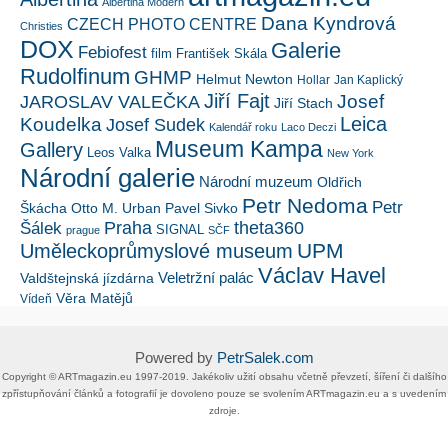
Albertina Modern
Dana Kyndrová
CZECH PHOTO CENTRE
Christies
DOX
Galerie
Febiofest
film
František Skála
Rudolfinum
GHMP
Helmut Newton
Hollar
Jan Kaplický
Jiří Fajt
Josef
JAROSLAV VALEČKA
Jiří Stach
Leica
Koudelka
Josef Sudek
Kalendář roku
Laco Deczi
Museum Kampa
Gallery
Leos Valka
New York
Národní galerie
Národní muzeum
Oldřich
Petr Nedoma
Petr
Škácha
Otto M. Urban
Pavel Sivko
Šálek
Praha
theta360
SIGNAL
prague
SČF
UPM
Uměleckoprůmyslové museum
Václav Havel
Veletržní palác
Valdštejnská jízdárna
Věra Matějů
Vídeň
Powered by
PetrSalek.com
Copyright ©​ ​​ARTmagazin.eu ​1997-2019​.​ Jakékoliv užití obsahu včetně převzetí, šíření či dalšího
zpřístupňování článků a fotografií je dovoleno pouze se svolením ​ARTmagazin.eu​ ​a s uvedením
zdroje.