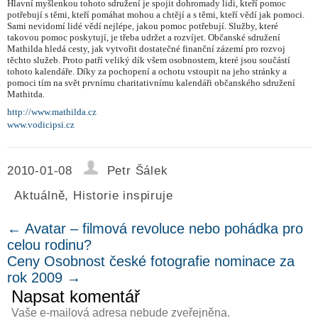
Hlavní myšlenkou tohoto sdružení je spojit dohromady lidi, kteří pomoc
potřebují s těmi, kteří pomáhat mohou a chtějí a s těmi, kteří vědí jak pomoci.
Sami nevidomí lidé vědí nejlépe, jakou pomoc potřebují. Služby, které
takovou pomoc poskytují, je třeba udržet a rozvíjet. Občanské sdružení
Mathilda hledá cesty, jak vytvořit dostatečné finanční zázemí pro rozvoj
těchto služeb. Proto patří veliký dík všem osobnostem, které jsou součástí
tohoto kalendáře. Díky za pochopení a ochotu vstoupit na jeho stránky a
pomoci tím na svět prvnímu charitativnímu kalendáři občanského sdružení
Mathitda.
http://www.mathilda.cz
www.vodicipsi.cz
2010-01-08
Petr Šálek
Aktuálně
,
Historie inspiruje
←
Avatar – filmová revoluce nebo pohádka pro
celou rodinu?
Ceny Osobnost české fotografie nominace za
rok 2009
→
Napsat komentář
Vaše e-mailová adresa nebude zveřejněna.