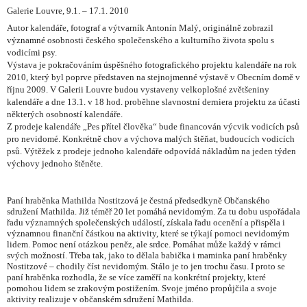
Galerie Louvre, 9.1. – 17.1. 2010
Autor kalendáře, fotograf a výtvarník Antonín Malý, originálně zobrazil
významné osobnosti českého společenského a kulturního života spolu s
vodicími psy.
Výstava je pokračováním úspěšného fotografického projektu kalendáře na rok
2010, který byl poprve představen na stejnojmenné výstavě v Obecním domě v
říjnu 2009. V Galerii Louvre budou vystaveny velkoplošné zvětšeniny
kalendáře a dne 13.1. v 18 hod. proběhne slavnostní derniera projektu za účasti
některých osobností kalendáře.
Z prodeje kalendáře „Pes přítel člověka“ bude financován výcvik vodicích psů
pro nevidomé. Konkrétně chov a výchova malých štěňat, budoucích vodicích
psů. Výtěžek z prodeje jednoho kalendáře odpovídá nákladům na jeden týden
výchovy jednoho štěněte.
Paní hraběnka Mathilda Nostitzová je čestná předsedkyně Občanského
sdružení Mathilda. Již téměř 20 let pomáhá nevidomým. Za tu dobu uspořádala
řadu významných společenských událostí, získala řadu ocenění a přispěla i
významnou finanční částkou na aktivity, které se týkají pomoci nevidomým
lidem. Pomoc není otázkou peněz, ale srdce. Pomáhat může každý v rámci
svých možností. Třeba tak, jako to dělala babička i maminka paní hraběnky
Nostitzové – chodily číst nevidomým. Stálo je to jen trochu času. I proto se
paní hraběnka rozhodla, že se více zaměří na konkrétní projekty, které
pomohou lidem se zrakovým postižením. Svoje jméno propůjčila a svoje
aktivity realizuje v občanském sdružení Mathilda.