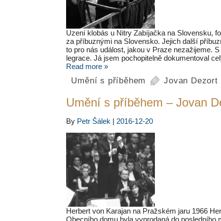
Uzení klobás u Nitry Zabíjačka na Slovensku, f
za příbuznými na Slovensko. Jejich další příbuz
to pro nás událost, jakou v Praze nezažijeme. S
legrace. Já jsem pochopitelně dokumentoval c
Read more »
Umění s příběhem
Jovan Dezort
Umění s příběhem – Jovan De
By
Petr Šálek
|
2016-12-20
Herbert von Karajan na Pražském jaru 1966 Her
Obecního domu byla vyprodaná do posledního mí