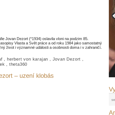
ie Jovan Dezort (*1934) oslavila vloni na podzim 85.
 časopisy Vlasta a Svět práce a od roku 1984 jako samostatný
ný život i významné události a osobnosti doma i v zahraničí.
af
,
herbert von karajan
,
Jovan Dezort
,
ek
,
theta360
zort – uzení klobás
Vy
Ar