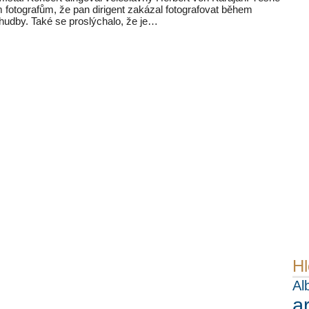
fotografům, že pan dirigent zakázal fotografovat během
 hudby. Také se proslýchalo, že je…
Hl
Al
a