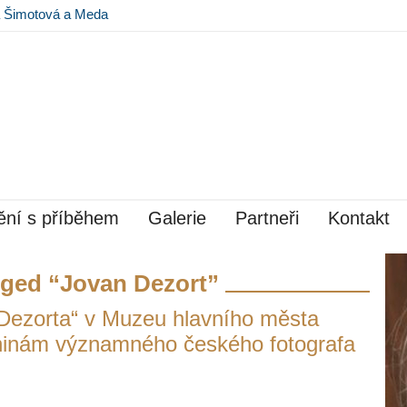
na Šimotová a Meda
 Museu Kampa
ní s příběhem
Galerie
Partneři
Kontakt
ged “Jovan Dezort”
Dezorta“ v Muzeu hlavního města
ninám významného českého fotografa