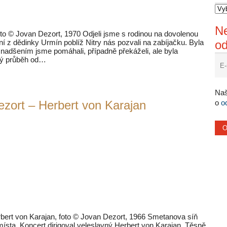
Ne
oto © Jovan Dezort, 1970 Odjeli jsme s rodinou na dovolenou
ní z dědinky Urmín poblíž Nitry nás pozvali na zabíjačku. Byla
o
 nadšením jsme pomáhali, případně překáželi, ale byla
elý průběh od…
Naš
zort – Herbert von Karajan
o
o
bert von Karajan, foto © Jovan Dezort, 1966 Smetanova síň
sta. Koncert dirigoval veleslavný Herbert von Karajan. Těsně