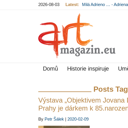
2026-08-03
Latest:
Milá Adrieno … - Adrie
Mládková na výstavě v
Domů
Historie inspiruje
Umě
Posts Tag
Výstava „Objektivem Jovana 
Prahy je dárkem k 85.naroze
By
Petr Šálek
|
2020-02-09