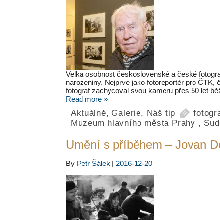
Velká osobnost československé a české fotograf
narozeniny. Nejprve jako fotoreportér pro ČTK,
fotograf zachycoval svou kameru přes 50 let běž
Read more »
Aktuálně
,
Galerie
,
Náš tip
fotogr
Muzeum hlavního města Prahy
,
Sud
Umění s příběhem – Jovan De
By
Petr Šálek
|
2016-12-20