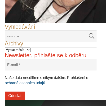
František Skála - film Veřejný prostor
Adriena Šimotová
Richard Štipl v Benátkách
Langweiluv model v Praze
Japanolog Petr Geisler, foto: Petr Šálek
©Frank Kortan,Yellow Shark, portrét Franka Zappy
Nové Svatovítské varhany
Vyhledávání
Archivy
Newsletter, přihlašte se k odběru
Naše data nesdílíme s nikým dalším. Prohlášení o
ochraně osobních údajů
.