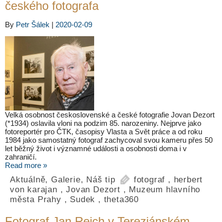
českého fotografa
By
Petr Šálek
|
2020-02-09
Velká osobnost československé a české fotografie Jovan Dezort
(*1934) oslavila vloni na podzim 85. narozeniny. Nejprve jako
fotoreportér pro ČTK, časopisy Vlasta a Svět práce a od roku
1984 jako samostatný fotograf zachycoval svou kameru přes 50
let běžný život i významné události a osobnosti doma i v
zahraničí.
Read more »
Aktuálně
,
Galerie
,
Náš tip
fotograf
,
herbert
von karajan
,
Jovan Dezort
,
Muzeum hlavního
města Prahy
,
Sudek
,
theta360
Fotograf Jan Reich v Tereziánském