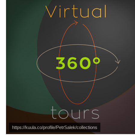
Náš mediální partner
FotoVideo.cz
https://kuula.co/profile/PetrSalek/collections
PetrSalek.com