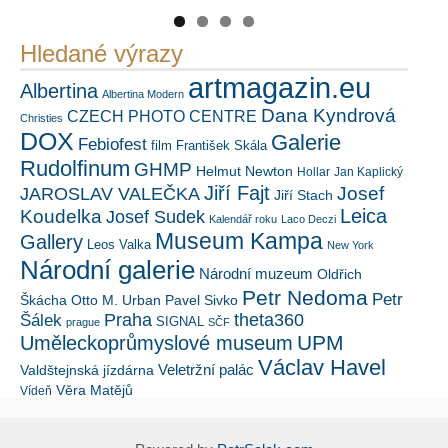
Hledané výrazy
artmagazin.eu
Albertina
Albertina Modern
Dana Kyndrová
CZECH PHOTO CENTRE
Christies
DOX
Galerie
Febiofest
film
František Skála
Rudolfinum
GHMP
Helmut Newton
Hollar
Jan Kaplický
Jiří Fajt
Josef
JAROSLAV VALEČKA
Jiří Stach
Leica
Koudelka
Josef Sudek
Kalendář roku
Laco Deczi
Museum Kampa
Gallery
Leos Valka
New York
Národní galerie
Národní muzeum
Oldřich
Petr Nedoma
Petr
Škácha
Otto M. Urban
Pavel Sivko
Šálek
Praha
theta360
SIGNAL
prague
SČF
UPM
Uměleckoprůmyslové museum
Václav Havel
Veletržní palác
Valdštejnská jízdárna
Věra Matějů
Vídeň