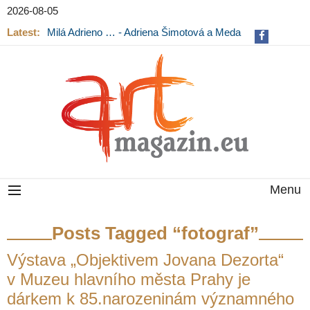
2026-08-05
Latest:
Milá Adrieno … - Adriena Šimotová a Meda
Mládková na výstavě v Museu Kampa
Menu
Posts Tagged “fotograf”
Výstava „Objektivem Jovana Dezorta“
v Muzeu hlavního města Prahy je
dárkem k 85.narozeninám významného