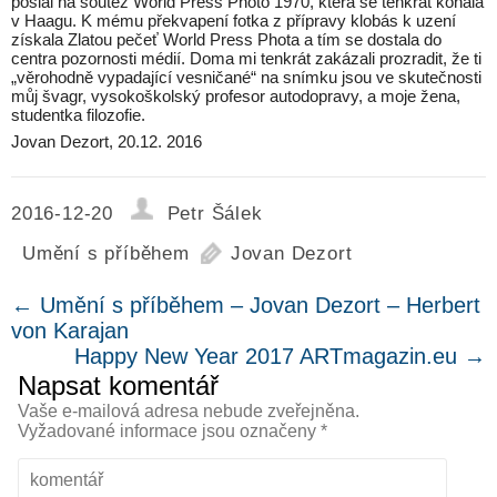
poslal na soutěž World Press Photo 1970, která se tenkrát konala
v Haagu. K mému překvapení fotka z přípravy klobás k uzení
získala Zlatou pečeť World Press Phota a tím se dostala do
centra pozornosti médií. Doma mi tenkrát zakázali prozradit, že ti
„věrohodně vypadající vesničané“ na snímku jsou ve skutečnosti
můj švagr, vysokoškolský profesor autodopravy, a moje žena,
studentka filozofie.
Jovan Dezort, 20.12. 2016
2016-12-20
Petr Šálek
Umění s příběhem
Jovan Dezort
←
Umění s příběhem – Jovan Dezort – Herbert
von Karajan
Happy New Year 2017 ARTmagazin.eu
→
Napsat komentář
Vaše e-mailová adresa nebude zveřejněna.
Vyžadované informace jsou označeny
*