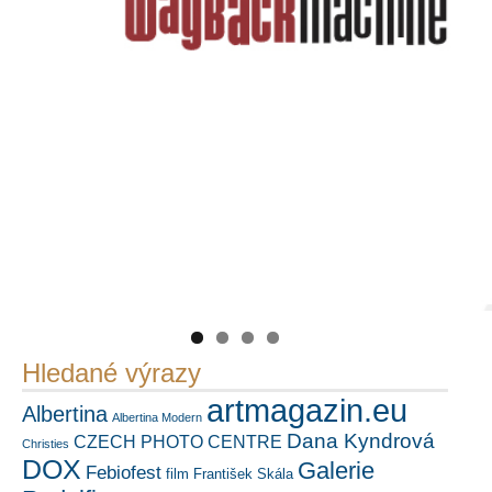
Náš mediální partner
FotoVideo.cz
https://kuula.co/profile/PetrSalek/collections
PetrSalek.com
Hledané výrazy
artmagazin.eu
Albertina
Albertina Modern
Dana Kyndrová
CZECH PHOTO CENTRE
Christies
DOX
Galerie
Febiofest
film
František Skála