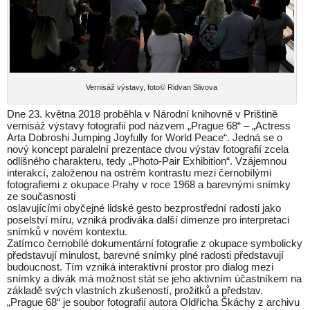
Vernisáž výstavy, foto© Ridvan Slivova
Dne 23. května 2018 proběhla v Národní knihovně v Prištině
vernisáž výstavy fotografií pod názvem „Prague 68“ – „Actress
Arta Dobroshi Jumping Joyfully for World Peace“. Jedná se o
nový koncept paralelní prezentace dvou výstav fotografií zcela
odlišného charakteru, tedy „Photo-Pair Exhibition“. Vzájemnou
interakcí, založenou na ostrém kontrastu mezi černobílými
fotografiemi z okupace Prahy v roce 1968 a barevnými snímky
ze současnosti
oslavujícími obyčejné lidské gesto bezprostřední radosti jako
poselství míru, vzniká prodiváka další dimenze pro interpretaci
snímků v novém kontextu.
Zatímco černobílé dokumentární fotografie z okupace symbolicky
představují minulost, barevné snímky plné radosti představují
budoucnost. Tím vzniká interaktivní prostor pro dialog mezi
snímky a divák má možnost stát se jeho aktivním účastníkem na
základě svých vlastních zkušeností, prožitků a představ.
„Prague 68“ je soubor fotografií autora Oldřicha Škáchy z archivu