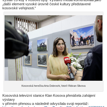
„další element vysoké úrovně české kultury představené
kosovské veřejnosti.“
Kosovská herečka Arta Dobroshi, foto© Ridvan Slivova
Kosovská televizní stanice Klan Kosova přenášela zahájení
výstavy
v přímém přenosu a následně odvysílala svoji reportáž: