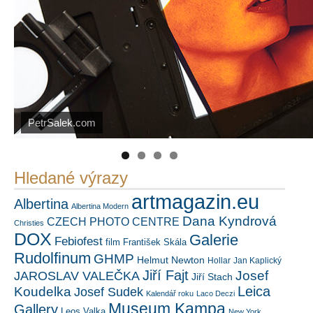
PetrSalek.com
Náš mediální partner
https://kuula.co/profile/PetrSalek/collections
FotoVideo.cz
Hledané výrazy
artmagazin.eu
Albertina
Albertina Modern
Dana Kyndrová
CZECH PHOTO CENTRE
Christies
DOX
Galerie
Febiofest
film
František Skála
Rudolfinum
GHMP
Helmut Newton
Hollar
Jan Kaplický
Jiří Fajt
Josef
JAROSLAV VALEČKA
Jiří Stach
Leica
Koudelka
Josef Sudek
Kalendář roku
Laco Deczi
Museum Kampa
Gallery
Leos Valka
New York