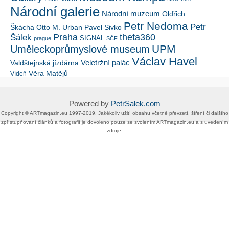
Národní galerie
Národní muzeum
Oldřich
Petr Nedoma
Petr
Škácha
Otto M. Urban
Pavel Sivko
Šálek
Praha
theta360
SIGNAL
prague
SČF
UPM
Uměleckoprůmyslové museum
Václav Havel
Veletržní palác
Valdštejnská jízdárna
Věra Matějů
Vídeň
Powered by
PetrSalek.com
Copyright ©​ ​​ARTmagazin.eu ​1997-2019​.​ Jakékoliv užití obsahu včetně převzetí, šíření či dalšího
zpřístupňování článků a fotografií je dovoleno pouze se svolením ​ARTmagazin.eu​ ​a s uvedením
zdroje.