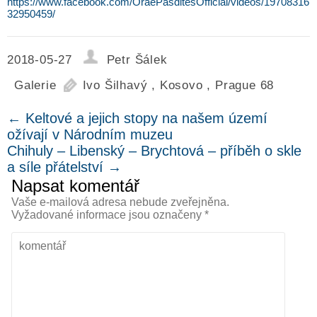
https://www.facebook.com/OraePasditesOfficial/videos/19708316
32950459/
2018-05-27
Petr Šálek
Galerie
Ivo Šilhavý
,
Kosovo
,
Prague 68
←
Keltové a jejich stopy na našem území
ožívají v Národním muzeu
Chihuly – Libenský – Brychtová – příběh o skle
a síle přátelství
→
Napsat komentář
Vaše e-mailová adresa nebude zveřejněna.
Vyžadované informace jsou označeny
*