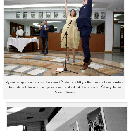
Výstavu uspořádal Zastupitelský úřad České republiky v Kosovu společně s Artou
Dobroshi, role kurátora se ujal vedoucí Zastupitelského úřadu Ivo Šilhavý, foto©
Ridvan Slivova