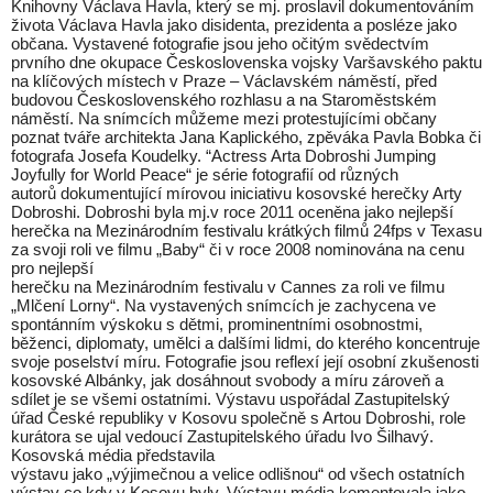
Knihovny Václava Havla, který se mj. proslavil dokumentováním
života Václava Havla jako disidenta, prezidenta a posléze jako
občana. Vystavené fotografie jsou jeho očitým svědectvím
prvního dne okupace Československa vojsky Varšavského paktu
na klíčových místech v Praze – Václavském náměstí, před
budovou Československého rozhlasu a na Staroměstském
náměstí. Na snímcích můžeme mezi protestujícími občany
poznat tváře architekta Jana Kaplického, zpěváka Pavla Bobka či
fotografa Josefa Koudelky. “Actress Arta Dobroshi Jumping
Joyfully for World Peace“ je série fotografií od různých
autorů dokumentující mírovou iniciativu kosovské herečky Arty
Dobroshi. Dobroshi byla mj.v roce 2011 oceněna jako nejlepší
herečka na Mezinárodním festivalu krátkých filmů 24fps v Texasu
za svoji roli ve filmu „Baby“ či v roce 2008 nominována na cenu
pro nejlepší
herečku na Mezinárodním festivalu v Cannes za roli ve filmu
„Mlčení Lorny“. Na vystavených snímcích je zachycena ve
spontánním výskoku s dětmi, prominentními osobnostmi,
běženci, diplomaty, umělci a dalšími lidmi, do kterého koncentruje
svoje poselství míru. Fotografie jsou reflexí její osobní zkušenosti
kosovské Albánky, jak dosáhnout svobody a míru zároveň a
sdílet je se všemi ostatními. Výstavu uspořádal Zastupitelský
úřad České republiky v Kosovu společně s Artou Dobroshi, role
kurátora se ujal vedoucí Zastupitelského úřadu Ivo Šilhavý.
Kosovská média představila
výstavu jako „výjimečnou a velice odlišnou“ od všech ostatních
výstav co kdy v Kosovu byly. Výstavu média komentovala jako