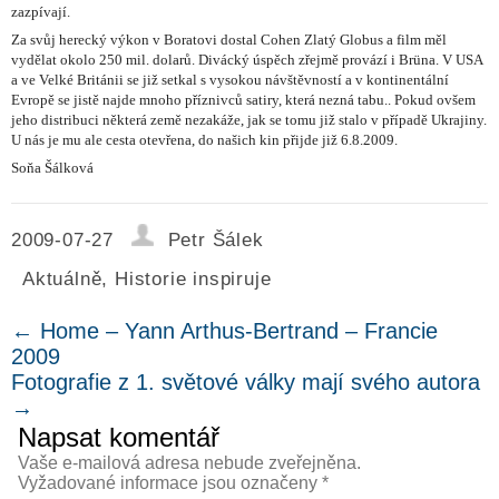
zazpívají.
Za svůj herecký výkon v Boratovi dostal Cohen Zlatý Globus a film měl
vydělat okolo 250 mil. dolarů. Divácký úspěch zřejmě provází i Brüna. V USA
a ve Velké Británii se již setkal s vysokou návštěvností a v kontinentální
Evropě se jistě najde mnoho příznivců satiry, která nezná tabu.. Pokud ovšem
jeho distribuci některá země nezakáže, jak se tomu již stalo v případě Ukrajiny.
U nás je mu ale cesta otevřena, do našich kin přijde již 6.8.2009.
Soňa Šálková
2009-07-27
Petr Šálek
Aktuálně
,
Historie inspiruje
←
Home – Yann Arthus-Bertrand – Francie
2009
Fotografie z 1. světové války mají svého autora
→
Napsat komentář
Vaše e-mailová adresa nebude zveřejněna.
Vyžadované informace jsou označeny
*