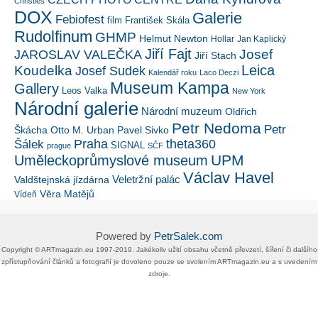
Christies
DOX
Galerie
Febiofest
film
František Skála
Rudolfinum
GHMP
Helmut Newton
Hollar
Jan Kaplický
Jiří Fajt
Josef
JAROSLAV VALEČKA
Jiří Stach
Leica
Koudelka
Josef Sudek
Kalendář roku
Laco Deczi
Museum Kampa
Gallery
Leos Valka
New York
Národní galerie
Národní muzeum
Oldřich
Petr Nedoma
Petr
Škácha
Otto M. Urban
Pavel Sivko
Šálek
Praha
theta360
SIGNAL
prague
SČF
UPM
Uměleckoprůmyslové museum
Václav Havel
Veletržní palác
Valdštejnská jízdárna
Věra Matějů
Vídeň
Powered by
PetrSalek.com
Copyright ©​ ​​ARTmagazin.eu ​1997-2019​.​ Jakékoliv užití obsahu včetně převzetí, šíření či dalšího
zpřístupňování článků a fotografií je dovoleno pouze se svolením ​ARTmagazin.eu​ ​a s uvedením
zdroje.