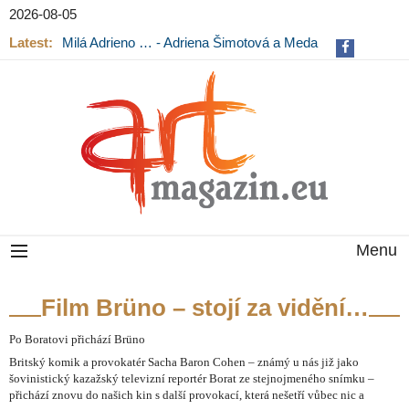
2026-08-05
Latest:
Milá Adrieno … - Adriena Šimotová a Meda
Mládková na výstavě v Museu Kampa
Menu
Film Brüno – stojí za vidění…
Po Boratovi přichází Brüno
Britský komik a provokatér Sacha Baron Cohen – známý u nás již jako
šovinistický kazažský televizní reportér Borat ze stejnojmeného snímku –
přichází znovu do našich kin s další provokací, která nešetří vůbec nic a