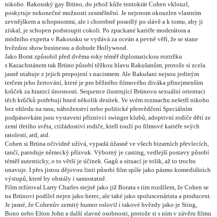
nikoho.
Rakouský gay Brüno, do jehož kůže tentokrát Cohen vklouzl,
poskytuje nekonečné možnosti zesměšnění. Je nejenom okouzlen vlastním
zevnějškem a schopnostmi, ale i chorobně posedlý po slávě a k tomu, aby ji
získal, je schopen podstoupit cokoli. Po zpackané kariéře moderátora a
módního experta v Rakousku se vydává za oceán a pevně věří, že se stane
hvězdou show businessu a dobude Hollywood.
Jako Borat způsobil před dvěma roky téměř diplomatickou roztržku
s Kazachstánem tak Brüno působí těžkou hlavu Rakušanům, protože si zcela
jasně utahuje z jejich propojení s nacismem. Ale Rakušani nejsou jediným
terčem jeho žertování, které je pro běžného filmového diváka přinejmenším
krůček za hranicí únosnosti. Sequence ilustrující Brünovu sexuální orientaci
těch krůčků potřebují hned několik desítek. Ve svém rozmachu nešetří nikoho
bez ohledu na rasu, náboženství nebo politické přesvědčení Speciálním
podpásovkám jsou vystaveni příznivci swinger klubů, adoptivní rodiče dětí ze
zemí třetího světa, ctižádostiví rodiče, kteří touží po filmové kariéře svých
ratolestí, atd, atd.
Cohen si Brüna očividně užívá, vypadá úžasně ve všech bizarních převlecích,
tančí, paroduje německý přízvuk. Výborný je casting, vedlejší postavy působí
téměř autenticky, o to větší je účinek. Gagů a situací je tolik, až to trochu
unavuje. I přes jistou dějovou linii působí film spíše jako pásmo komediálních
výstupů, které by obstály i samostatně.
Film režíroval Larry Charles stejně jako již Borata s tím rozdílem, že Cohen se
na Brünovi podílel nejen jako herec, ale také jako spoluscenárista a producent.
Je jasné, že Cohenův zemitý humor oslovil i takové hvězdy jako je Sting,
Bono nebo Elton John a další slavné osobnosti, protože si s ním v závěru filmu