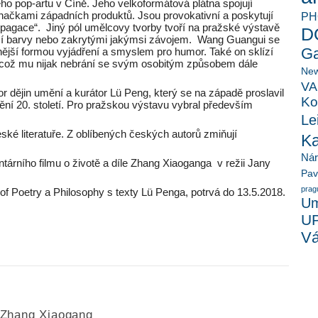
ho pop-artu v Číně. Jeho velkoformátová plátna spojují
ačkami západních produktů. Jsou provokativní a poskytují
PH
pagace“. Jiný pól umělcovy tvorby tvoří na pražské výstavě
D
ící barvy nebo zakrytými jakýmsi závojem. Wang Guangui se
Ga
dernější formou vyjádření a smyslem pro humor. Také on sklízí
 což mu nijak nebrání se svým osobitým způsobem dále
New
VA
dějin umění a kurátor Lü Peng, který se na západě proslavil
Ko
ní 20. století. Pro pražskou výstavu vybral především
Le
ské literatuře. Z oblíbených českých autorů zmiňují
K
Ná
tárního filmu o životě a díle Zhang Xiaoganga v režii Jany
Pav
prag
of Poetry a Philosophy s texty Lü Penga, potrvá do 13.5.2018.
Um
U
Vá
Zhang Xiaogang