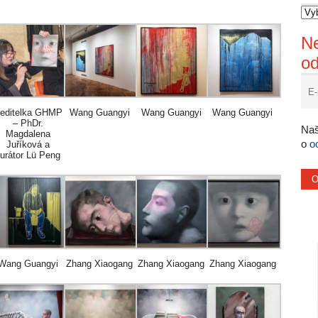
Ne
o
editelka GHMP
Wang Guangyi
Wang Guangyi
Wang Guangyi
– PhDr.
Naš
Magdalena
o
o
Juříková a
urátor Lü Peng
Wang Guangyi
Zhang Xiaogang
Zhang Xiaogang
Zhang Xiaogang