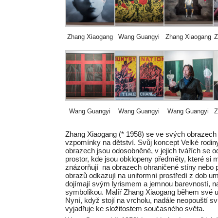
Zhang Xiaogang
Wang Guangyi
Zhang Xiaogang
Z
Wang Guangyi
Wang Guangyi
Wang Guangyi
Z
Zhang Xiaogang (* 1958) se ve svých obrazech ins
vzpomínky na dětství. Svůj koncept Velké rodin
obrazech jsou odosobněné, v jejich tvářích se 
prostor, kde jsou obklopeny předměty, které si
znázorňují na obrazech ohraničené stíny nebo p
obrazů odkazují na uniformní prostředí z dob u
dojímají svým lyrismem a jemnou barevností, n
symbolikou. Malíř Zhang Xiaogang během své um
Nyní, když stojí na vrcholu, nadále neopouští sv
vyjadřuje ke složitostem současného světa.