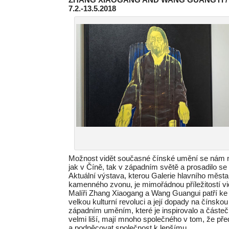
7.2.-13.5.2018
Možnost vidět současné čínské umění se nám nas
jak v Číně, tak v západním světě a prosadilo s
Aktuální výstava, kterou Galerie hlavního měst
kamenného zvonu, je mimořádnou příležitostí vid
Malíři Zhang Xiaogang a Wang Guangui patří ke g
velkou kulturní revoluci a její dopady na čínsk
západním uměním, které je inspirovalo a částečně 
velmi liší, mají mnoho společného v tom, že pře
a podněcovat společnost k lepšímu.