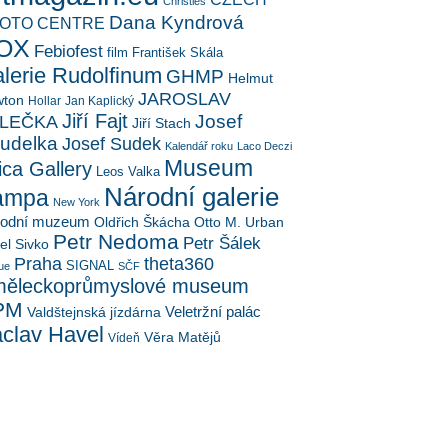
Christies
Dana Kyndrová
OTO CENTRE
OX
Febiofest
film
František Skála
lerie Rudolfinum
GHMP
Helmut
JAROSLAV
ton
Hollar
Jan Kaplický
Jiří Fajt
Josef
LEČKA
Jiří Stach
udelka
Josef Sudek
Kalendář roku
Laco Deczi
Museum
ica Gallery
Leos Valka
Národní galerie
ampa
New York
rodní muzeum
Oldřich Škácha
Otto M. Urban
Petr Nedoma
Petr Šálek
el Sivko
Praha
theta360
SIGNAL
ue
SČF
ěleckoprůmyslové museum
PM
Veletržní palác
Valdštejnská jízdárna
clav Havel
Věra Matějů
Vídeň