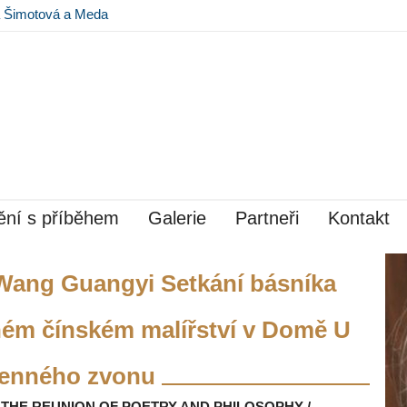
na Šimotová a Meda
 Museu Kampa
ní s příběhem
Galerie
Partneři
Kontakt
Wang Guangyi Setkání básníka
ném čínském malířství v Domě U
enného zvonu
THE REUNION OF POETRY AND PHILOSOPHY /