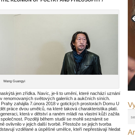
Wang Guangyi
kýtá jen zřídka. Navíc, je-li to umění, které nachází uznání
e v renomovaných světových galeriích a aukčních síních.
Vy
a Prahy zahájila 7.února 2018 v gotických prostorách Domu U
ět práce dvou umělců, na které taková charakteristika platí.
eneraci, která v dětství a raném mládí na vlastní kůži zažila
ou společnost. Později během studií se mohli seznámit se
ovlivnilo v jejich další tvorbě. Přestože se jejich tvorba
dstavují vzdělané a úspěšné umělce, kteří nepřestávají hledat
Ar