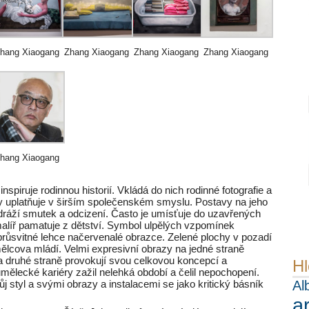
hang Xiaogang
Zhang Xiaogang
Zhang Xiaogang
Zhang Xiaogang
hang Xiaogang
piruje rodinnou historií. Vkládá do nich rodinné fotografie a
y uplatňuje v širším společenském smyslu. Postavy na jeho
odráží smutek a odcizení. Často je umísťuje do uzavřených
 malíř pamatuje z dětství. Symbol ulpělých vzpomínek
růsvitné lehce načervenalé obrazce. Zelené plochy v pozadí
mělcova mládí. Velmi expresivní obrazy na jedné straně
a druhé straně provokují svou celkovou koncepcí a
Hl
ělecké kariéry zažil nelehká období a čelil nepochopení.
ůj styl a svými obrazy a instalacemi se jako kritický básník
Al
a