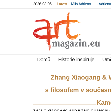
2026-08-05
Latest:
Milá Adrieno … - Adrie
Mládková na výstavě v
Domů
Historie inspiruje
Umě
Zhang Xiaogang & 
s filosofem v součas
Kam
ZHANG XIAOGANG AND WANG GUANGYI / 