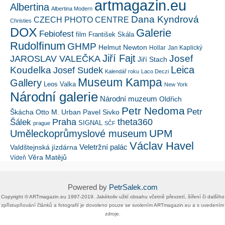
artmagazin.eu
Albertina
Albertina Modern
Dana Kyndrová
CZECH PHOTO CENTRE
Christies
DOX
Galerie
Febiofest
film
František Skála
Rudolfinum
GHMP
Helmut Newton
Hollar
Jan Kaplický
Jiří Fajt
Josef
JAROSLAV VALEČKA
Jiří Stach
Leica
Koudelka
Josef Sudek
Kalendář roku
Laco Deczi
Museum Kampa
Gallery
Leos Valka
New York
Národní galerie
Národní muzeum
Oldřich
Petr Nedoma
Petr
Škácha
Otto M. Urban
Pavel Sivko
Šálek
Praha
theta360
SIGNAL
prague
SČF
UPM
Uměleckoprůmyslové museum
Václav Havel
Veletržní palác
Valdštejnská jízdárna
Věra Matějů
Vídeň
Powered by
PetrSalek.com
Copyright ©​ ​​ARTmagazin.eu ​1997-2019​.​ Jakékoliv užití obsahu včetně převzetí, šíření či dalšího
zpřístupňování článků a fotografií je dovoleno pouze se svolením ​ARTmagazin.eu​ ​a s uvedením
zdroje.