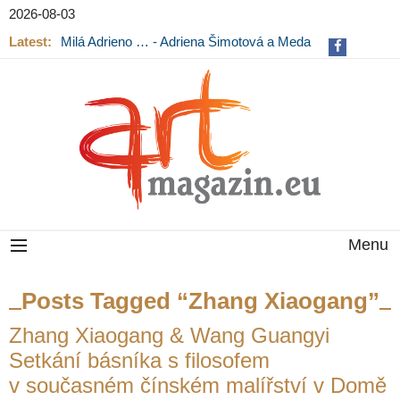
2026-08-03
Latest:
Milá Adrieno … - Adriena Šimotová a Meda
Mládková na výstavě v Museu Kampa
Menu
Posts Tagged “Zhang Xiaogang”
Zhang Xiaogang & Wang Guangyi
Setkání básníka s filosofem
v současném čínském malířství v Domě