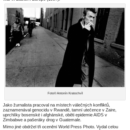
Foto© Antonín Kratochvíl
Jako žurnalista pracoval na místech válečných konfliktů,
zaznamenával genocidu v Rwandě, tamní utečence v Zaire,
uprchlíky bosenské i afghánské, oběti epidemie AIDS v
Zimbabwe a pašeráky drog v Guatemale.
Mimo jiné obdržel tři ocenění World Press Photo. Vydal celou