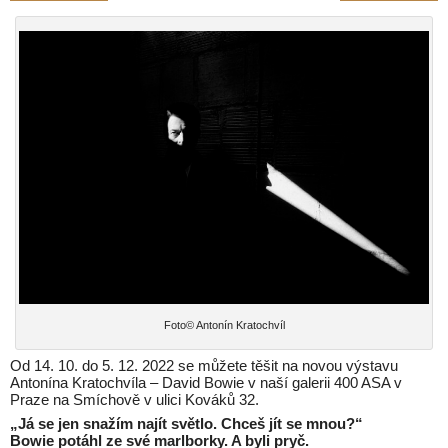
Foto© Antonín Kratochvíl
Od 14. 10. do 5. 12. 2022 se můžete těšit na novou výstavu
Antonína Kratochvíla – David Bowie v naší galerii 400 ASA v
Praze na Smíchově v ulici Kováků 32.
„Já se jen snažím najít světlo. Chceš jít se mnou?“
Bowie potáhl ze své marlborky. A byli pryč.