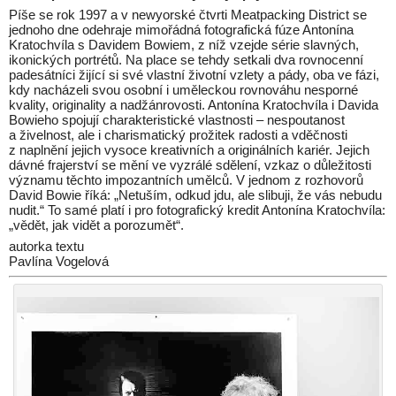
Píše se rok 1997 a v newyorské čtvrti Meatpacking District se
jednoho dne odehraje mimořádná fotografická fúze Antonína
Kratochvíla s Davidem Bowiem, z níž vzejde série slavných,
ikonických portrétů. Na place se tehdy setkali dva rovnocenní
padesátníci žijící si své vlastní životní vzlety a pády, oba ve fázi,
kdy nacházeli svou osobní i uměleckou rovnováhu nesporné
kvality, originality a nadžánrovosti. Antonína Kratochvíla i Davida
Bowieho spojují charakteristické vlastnosti – nespoutanost
a živelnost, ale i charismatický prožitek radosti a vděčnosti
z naplnění jejich vysoce kreativních a originálních kariér. Jejich
dávné frajerství se mění ve vyzrálé sdělení, vzkaz o důležitosti
významu těchto impozantních umělců. V jednom z rozhovorů
David Bowie říká: „Netuším, odkud jdu, ale slibuji, že vás nebudu
nudit.“ To samé platí i pro fotografický kredit Antonína Kratochvíla:
„vědět, jak vidět a porozumět“.
autorka textu
Pavlína Vogelová