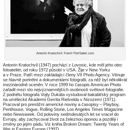
Antonín Kratochvíl. Foto© PetrSalek.com
Antonín Kratochvíl (1947) pochází z Lovosic, kde měl jeho otec
fotoateliér, od roku 1972 působí v USA. Žije v New Yorku
a v Praze. Patří mezi zakládající členy VII Photo Agency. Věnuje
se hlavně portrétní a dokumentární fotografii, za něž byl několikrát
mezinárodně oceněn. V roce 1999 ho časopis American Photo
zařadil mezi sto nejvýznamnějších osobností světové fotografie.
Z podnětu fotografa Vojty Dukáta vystudoval bakalářský program
na umělecké Akademii Gerrita Rietvelda v Nizozemí (1971).
Pracoval pro prestižní americké noviny a časopisy – Playboy,
Penthouse, Vogue, Rolling Stone, Los Angeles Times Magazine
nebo Newsweek. Od poloviny sedmdesátých let se vracel do
Evropy, aby zachycoval život za železnou oponou a později i
změny po jejím pádu. Viz kniha Broken Dream: Twenty Years of
War in Eastern Europe (1997).