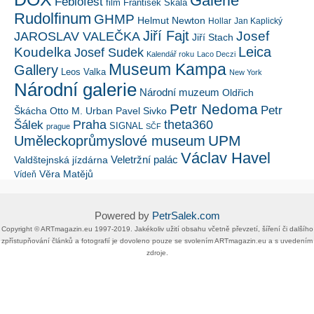
Galerie
Febiofest
film
František Skála
Rudolfinum
GHMP
Helmut Newton
Hollar
Jan Kaplický
Jiří Fajt
Josef
JAROSLAV VALEČKA
Jiří Stach
Leica
Koudelka
Josef Sudek
Kalendář roku
Laco Deczi
Museum Kampa
Gallery
Leos Valka
New York
Národní galerie
Národní muzeum
Oldřich
Petr Nedoma
Petr
Škácha
Otto M. Urban
Pavel Sivko
Šálek
Praha
theta360
SIGNAL
prague
SČF
UPM
Uměleckoprůmyslové museum
Václav Havel
Veletržní palác
Valdštejnská jízdárna
Věra Matějů
Vídeň
Powered by
PetrSalek.com
Copyright ©​ ​​ARTmagazin.eu ​1997-2019​.​ Jakékoliv užití obsahu včetně převzetí, šíření či dalšího
zpřístupňování článků a fotografií je dovoleno pouze se svolením ​ARTmagazin.eu​ ​a s uvedením
zdroje.