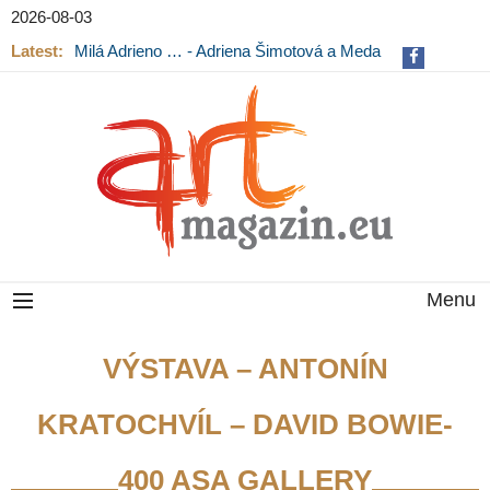
2026-08-03
Latest:
Milá Adrieno … - Adriena Šimotová a Meda
Mládková na výstavě v Museu Kampa
Menu
VÝSTAVA – ANTONÍN
KRATOCHVÍL – DAVID BOWIE-
400 ASA GALLERY