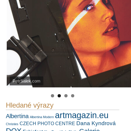
PetrSalek.com
https://kuula.co/profile/PetrSalek/collections
Náš mediální partner
FotoVideo.cz
Hledané výrazy
artmagazin.eu
Albertina
Albertina Modern
Dana Kyndrová
CZECH PHOTO CENTRE
Christies
DOX