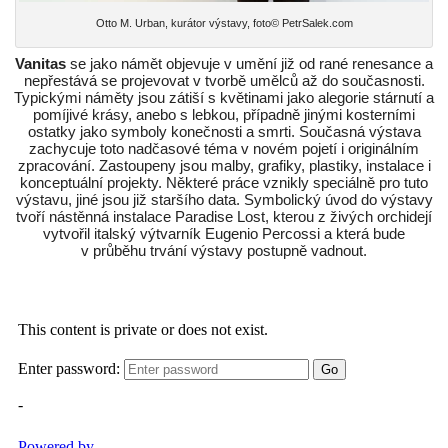
Otto M. Urban, kurátor výstavy, foto© PetrSalek.com
Vanitas
se jako námět objevuje v umění již od rané renesance a
nepřestává se projevovat v tvorbě umělců až do současnosti.
Typickými náměty jsou zátiší s květinami jako alegorie stárnutí a
pomíjivé krásy, anebo s lebkou, případně jinými kosterními
ostatky jako symboly konečnosti a smrti. Současná výstava
zachycuje toto nadčasové téma v novém pojetí i originálním
zpracování. Zastoupeny jsou malby, grafiky, plastiky, instalace i
konceptuální projekty. Některé práce vznikly speciálně pro tuto
výstavu, jiné jsou již staršího data. Symbolický úvod do výstavy
tvoří nástěnná instalace Paradise Lost, kterou z živých orchidejí
vytvořil italský výtvarník Eugenio Percossi a která bude
v průběhu trvání výstavy postupně vadnout.