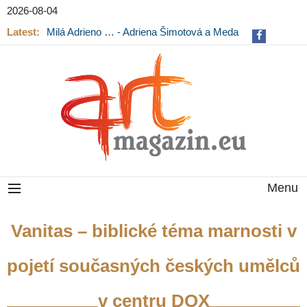
2026-08-04
Latest:
Milá Adrieno … - Adriena Šimotová a Meda
Mládková na výstavě v Museu Kampa
Menu
Vanitas – biblické téma marnosti v
pojetí současných českých umělců
v centru DOX