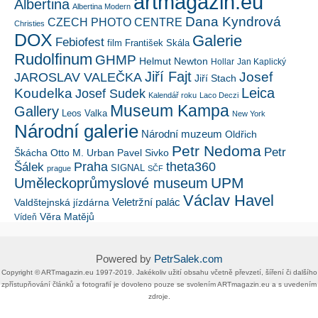
artmagazin.eu
Albertina
Albertina Modern
Dana Kyndrová
CZECH PHOTO CENTRE
Christies
DOX
Galerie
Febiofest
film
František Skála
Rudolfinum
GHMP
Helmut Newton
Hollar
Jan Kaplický
Jiří Fajt
Josef
JAROSLAV VALEČKA
Jiří Stach
Leica
Koudelka
Josef Sudek
Kalendář roku
Laco Deczi
Museum Kampa
Gallery
Leos Valka
New York
Národní galerie
Národní muzeum
Oldřich
Petr Nedoma
Petr
Škácha
Otto M. Urban
Pavel Sivko
Šálek
Praha
theta360
SIGNAL
prague
SČF
UPM
Uměleckoprůmyslové museum
Václav Havel
Veletržní palác
Valdštejnská jízdárna
Věra Matějů
Vídeň
Powered by
PetrSalek.com
Copyright ©​ ​​ARTmagazin.eu ​1997-2019​.​ Jakékoliv užití obsahu včetně převzetí, šíření či dalšího
zpřístupňování článků a fotografií je dovoleno pouze se svolením ​ARTmagazin.eu​ ​a s uvedením
zdroje.