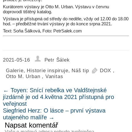
Kurátorem výstavy je Otto M. Urban. Výstavu v červnu
doprovodí tištěný katalog.
Výstava je přístupná od středy do neděle, vždy od 12.00 do 18.00
hod. – předběžné trvání výstavy je do konce srpna 2021.
Text: Soňa Šálková, Foto: PetrSalek.com
2021-05-16
Petr Šálek
Galerie
,
Historie inspiruje
,
Náš tip
DOX
,
Otto M. Urban
,
Vanitas
←
Toyen: Snící rebelka ve Valdštejnské
jízdárně je od 4.května 2021 přístupná pro
veřejnost
Siegfried Herz: O lásce – první výstava
utajeného malíře
→
Napsat komentář
Vaše e-mailová adresa nebude zveřejněna.