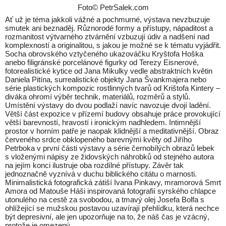
Foto© PetrSalek.com
Ať už je téma jakkoli vážné a pochmurné, výstava nevzbuzuje
smutek ani beznaděj. Různorodé formy a přístupy, nápaditost a
rozmanitost výtvarného ztvárnění vzbuzují údiv a nadšení nad
komplexností a originalitou, s jakou je možné se k tématu vyjádřit.
Socha obrovského vztyčeného ukazováčku Kryštofa Hoška
anebo filigránské porcelánové figurky od Terezy Eisnerové,
fotorealistické kytice od Jana Mikulky vedle abstraktních květin
Daniela Pitína, surrealistické objekty Jana Švankmajera nebo
série plastických kompozic rostlinných tvarů od Krištofa Kintery –
diváka ohromí výběr technik, materiálů, rozměrů a stylů.
Umístění výstavy do dvou podlaží navíc navozuje dvojí ladění.
Větší část expozice v přízemí budovy obsahuje práce provokující
větší barevností, hravostí i ironickým nadhledem. Intimnější
prostor v horním patře je naopak klidnější a meditativnější. Obraz
červeného srdce obklopeného barevnými květy od Jiřího
Petrboka v první části výstavy a série černobílých obrazů lebek
s vloženými nápisy ze židovských náhrobků od stejného autora
na jejím konci ilustruje oba rozdílné přístupy. Závěr tak
jednoznačně vyznívá v duchu biblického citátu o marnosti.
Minimalistická fotografická zátiší Ivana Pinkavy, mramorová Smrt
Amora od Matouše Háši inspirovaná fotografií syrského chlapce
utonulého na cestě za svobodou, a tmavý olej Josefa Bolfa s
ohlížející se mužskou postavou uzavírají přehlídku, která nechce
být depresivní, ale jen upozorňuje na to, že náš čas je vzácný,
protože je omezený.