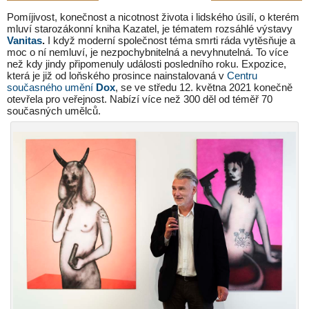
Pomíjivost, konečnost a nicotnost života i lidského úsilí, o kterém
mluví starozákonní kniha Kazatel, je tématem rozsáhlé výstavy
Vanitas
.
I když moderní společnost téma smrti ráda vytěsňuje a
moc o ní nemluví, je nezpochybnitelná a nevyhnutelná. To více
než kdy jindy připomenuly události posledního roku. Expozice,
která je již od loňského prosince nainstalovaná v
Centru
současného umění
Dox
, se ve středu 12. května 2021 konečně
otevřela pro veřejnost. Nabízí více než 300 děl od téměř 70
současných umělců.