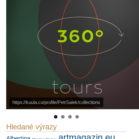
https://kuula.co/profile/PetrSalek/collections
PetrSalek.com
Náš mediální partner
FotoVideo.cz
Hledané výrazy
artmagazin.eu
Albertina