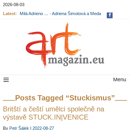
2026-08-03
Latest:
Milá Adrieno … - Adriena Šimotová a Meda
Mládková na výstavě v Museu Kampa
Menu
Posts Tagged “Stuckismus”
Britští a čeští umělci společně na
výstavě STUCK.IN|VENICE
By
Petr Šálek
|
2022-08-27