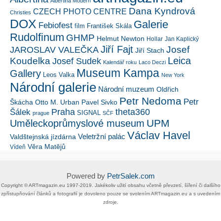
Albertina Modern
Dana Kyndrová
CZECH PHOTO CENTRE
Christies
DOX
Galerie
Febiofest
film
František Skála
Rudolfinum
GHMP
Helmut Newton
Hollar
Jan Kaplický
Jiří Fajt
Josef
JAROSLAV VALEČKA
Jiří Stach
Leica
Koudelka
Josef Sudek
Kalendář roku
Laco Deczi
Museum Kampa
Gallery
Leos Valka
New York
Národní galerie
Národní muzeum
Oldřich
Petr Nedoma
Petr
Škácha
Otto M. Urban
Pavel Sivko
Šálek
Praha
theta360
SIGNAL
prague
SČF
UPM
Uměleckoprůmyslové museum
Václav Havel
Veletržní palác
Valdštejnská jízdárna
Věra Matějů
Vídeň
Powered by
PetrSalek.com
Copyright ©​ ​​ARTmagazin.eu ​1997-2019​.​ Jakékoliv užití obsahu včetně převzetí, šíření či dalšího
zpřístupňování článků a fotografií je dovoleno pouze se svolením ​ARTmagazin.eu​ ​a s uvedením
zdroje.