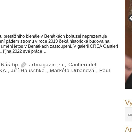
u prestižního bienále v Benátkách bohužel neprezentuje
ní pádem stromu v roce 2019 čeká historická budova na
 umění letos v Benátkách zastoupení. V galerii CREA Cantieri
1. října 2022 své práce…
,
Náš tip
artmagazin.eu
,
Cantieri del
KA
,
Jiří Hauschka
,
Markéta Urbanová
,
Paul
Vy
Ar