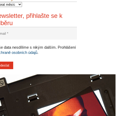
wsletter, přihlašte se k
dběru
e data nesdílíme s nikým dalším. Prohlášení
chraně osobních údajů
.