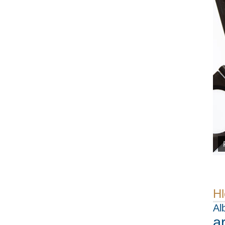
Hl
Al
a