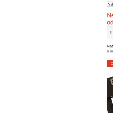
Ne
o
Naš
o
o