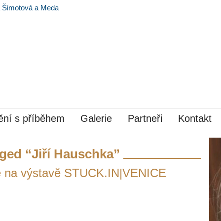
na Šimotová a Meda
 Museu Kampa
ní s příběhem
Galerie
Partneři
Kontakt
ged “Jiří Hauschka”
ečně na výstavě STUCK.IN|VENICE