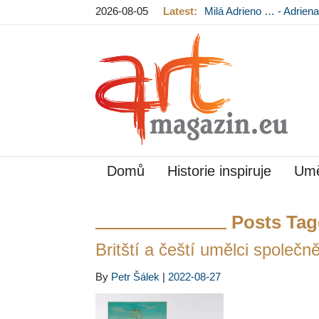
2026-08-05
Latest:
Milá Adrieno … - Adrie
Mládková na výstavě v
Domů
Historie inspiruje
Umě
Posts Tag
Britští a čeští umělci spol
By
Petr Šálek
|
2022-08-27