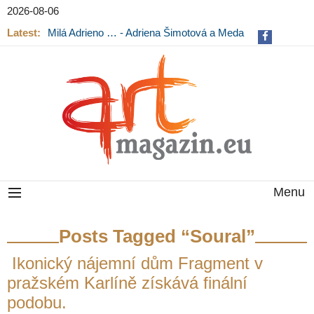
2026-08-06
Latest:
Milá Adrieno … - Adriena Šimotová a Meda
Mládková na výstavě v Museu Kampa
Menu
Posts Tagged “Soural”
Ikonický nájemní dům Fragment v
pražském Karlíně získává finální
podobu.