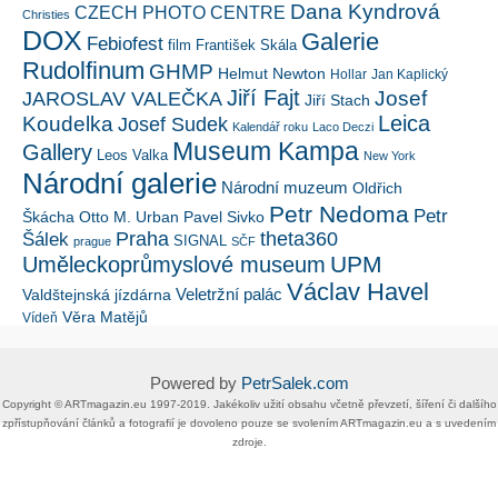
Dana Kyndrová
CZECH PHOTO CENTRE
Christies
DOX
Galerie
Febiofest
film
František Skála
Rudolfinum
GHMP
Helmut Newton
Hollar
Jan Kaplický
Jiří Fajt
Josef
JAROSLAV VALEČKA
Jiří Stach
Leica
Koudelka
Josef Sudek
Kalendář roku
Laco Deczi
Museum Kampa
Gallery
Leos Valka
New York
Národní galerie
Národní muzeum
Oldřich
Petr Nedoma
Petr
Škácha
Otto M. Urban
Pavel Sivko
Šálek
Praha
theta360
SIGNAL
prague
SČF
UPM
Uměleckoprůmyslové museum
Václav Havel
Veletržní palác
Valdštejnská jízdárna
Věra Matějů
Vídeň
Powered by
PetrSalek.com
Copyright ©​ ​​ARTmagazin.eu ​1997-2019​.​ Jakékoliv užití obsahu včetně převzetí, šíření či dalšího
zpřístupňování článků a fotografií je dovoleno pouze se svolením ​ARTmagazin.eu​ ​a s uvedením
zdroje.