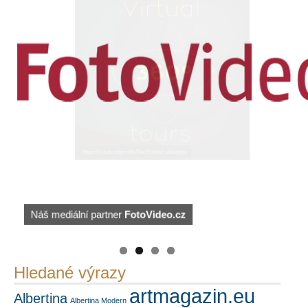
https://kuula.co/profile/PetrSalek/collections
Náš mediální partner
FotoVideo.cz
PetrSalek.com
Hledané výrazy
artmagazin.eu
Albertina
Albertina Modern