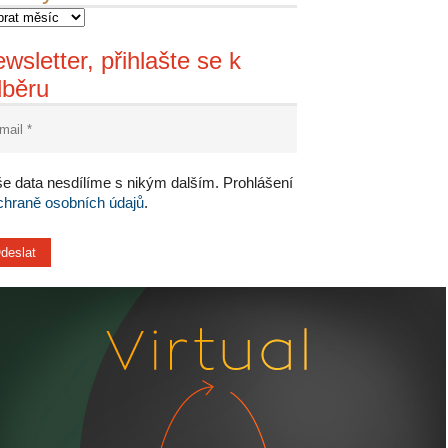
wsletter, přihlašte se k
dběru
e data nesdílíme s nikým dalším. Prohlášení
chraně osobních údajů
.