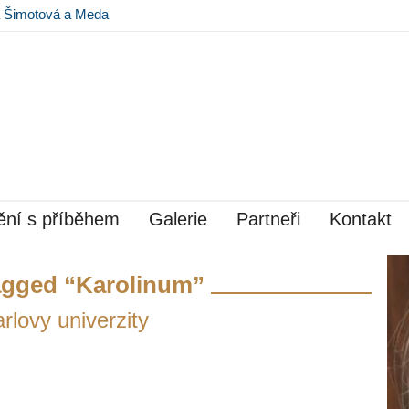
na Šimotová a Meda
 Museu Kampa
ní s příběhem
Galerie
Partneři
Kontakt
agged “Karolinum”
rlovy univerzity