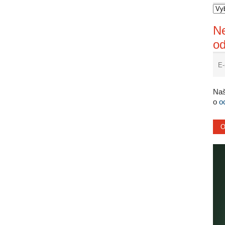
Ne
o
Naš
o
o