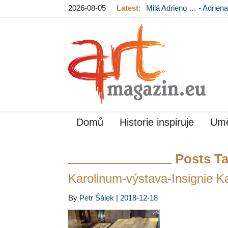
2026-08-05
Latest:
Milá Adrieno … - Adrie
Mládková na výstavě v
Domů
Historie inspiruje
Umě
Posts T
Karolinum-výstava-Insignie Ka
By
Petr Šálek
|
2018-12-18