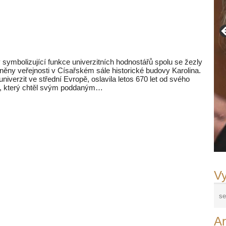
y symbolizující funkce univerzitních hodnostářů spolu se žezly
pněny veřejnosti v Císařském sále historické budovy Karolina.
 univerzit ve střední Evropě, oslavila letos 670 let od svého
 IV., který chtěl svým poddaným…
Vy
Ar