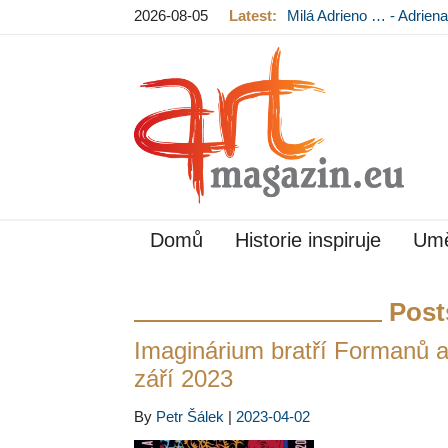
2026-08-05
Latest:
Milá Adrieno … - Adrie
Mládková na výstavě v
Domů
Historie inspiruje
Umě
Post
Imaginárium bratří Formanů a 
září 2023
By
Petr Šálek
|
2023-04-02