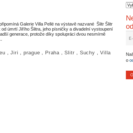
Ne
připomíná Galerie Villa Pellé na výstavě nazvané Šlitr Šlitr
o
t od úmrtí Jiřího Šlitra, jeho písničky a divadelní vystoupení
mladší generace, protože díky spolupráci dvou nesmírně
o…
eu
,
Jiri
,
prague
,
Praha
,
Slitr
,
Suchy
,
Villa
Naš
o
o