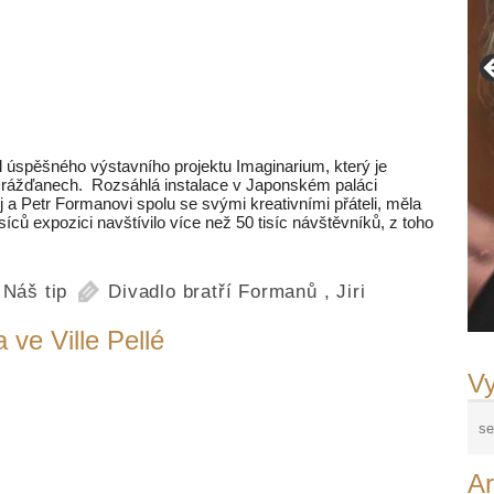
tul úspěšného výstavního projektu Imaginarium, který je
v Drážďanech. Rozsáhlá instalace v Japonském paláci
ěj a Petr Formanovi spolu se svými kreativními přáteli, měla
ů expozici navštívilo více než 50 tisíc návštěvníků, z toho
,
Náš tip
Divadlo bratří Formanů
,
Jiri
a ve Ville Pellé
Vy
Ar