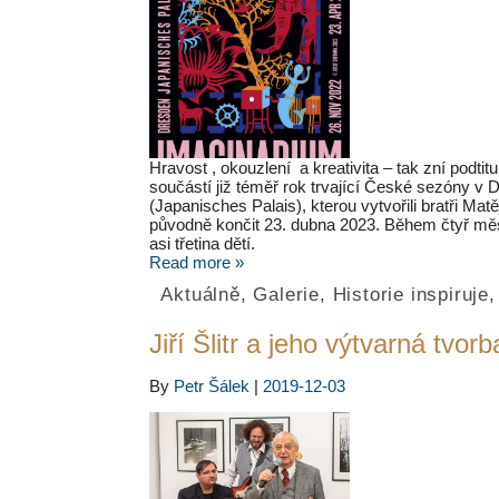
Hravost , okouzlení a kreativita – tak zní podti
součástí již téměř rok trvající České sezóny 
(Japanisches Palais), kterou vytvořili bratři Mat
původně končit 23. dubna 2023. Během čtyř měsíc
asi třetina dětí.
Read more »
Aktuálně
,
Galerie
,
Historie inspiruje
Jiří Šlitr a jeho výtvarná tvorb
By
Petr Šálek
|
2019-12-03