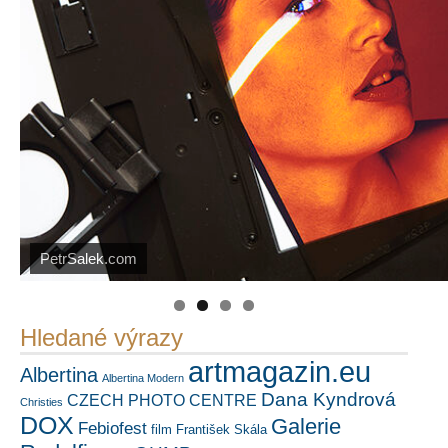
PetrSalek.com
https://kuula.co/profile/PetrSalek/collections
Náš mediální partner
FotoVideo.cz
Hledané výrazy
artmagazin.eu
Albertina
Albertina Modern
Dana Kyndrová
CZECH PHOTO CENTRE
Christies
DOX
Galerie
Febiofest
film
František Skála