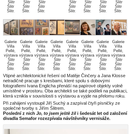
Šlitr
Šlitr
Šlitr
Šlitr
Šlitr
Šlitr
Šlitr
Šlitr
Šlitr
Šlitr
Šlitr
Šlitr
Šlitr
Šlitr
Šlitr.
Šlitr.
Šlitr.
Šlitr.
Šlitr.
Šlitr.
Šlitr.
Galerie
Galerie
Galerie
Galerie
Galerie
Galerie
Galerie
Galerie
Villa
Villa
Villa
Villa
Villa
Villa
Villa
Villa
Pellé,
Pellé,
Pellé,
Pellé,
Pellé,
Pellé,
Pellé,
Pellé,
výstava
výstava
výstava
výstava
výstava
výstava
výstava
výstava
Šlitr
Šlitr
Šlitr
Šlitr
Šlitr
Šlitr
Šlitr
Šlitr
Šlitr
Šlitr
Šlitr
Šlitr
Šlitr
Šlitr
Šlitr
Šlitr
Šlitr.
Šlitr.
Šlitr.
Šlitr.
Šlitr.
Šlitr.
Šlitr.
Šlitr.
Vtipné architektonické řešení od Matěje Činčery a Jana Klosse
netradičně pracuje s kresbami, které spolu s dobovými
fotografiemi Ivana Englicha přenáší na papírové objekty volně
umístěné v prostoru. Oba architekti se také podíleli na publikaci,
která vznikla v souvislosti s výstavou a vyjde na přelomu roku.
Při zahájení vystoupil Jiří Suchý a zazpíval čtyři písničky ze
společné tvorby s Jiřím Šlitrem.
Poslední z nich
Jo, to jsem ještě žil
i šedesát let od založení
divadla Semafor rozezpívala návštěvníky vernisáže.