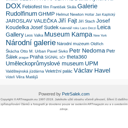
DOX
Galerie
Febiofest
film
František Skála
Rudolfinum
GHMP
Helmut Newton
Hollar
Jan Kaplický
Jiří Fajt
Josef
JAROSLAV VALEČKA
Jiří Stach
Leica
Koudelka
Josef Sudek
Kalendář roku
Laco Deczi
Museum Kampa
Gallery
Leos Valka
New York
Národní galerie
Národní muzeum
Oldřich
Petr Nedoma
Petr
Škácha
Otto M. Urban
Pavel Sivko
Šálek
Praha
theta360
SIGNAL
prague
SČF
UPM
Uměleckoprůmyslové museum
Václav Havel
Veletržní palác
Valdštejnská jízdárna
Věra Matějů
Vídeň
Powered by
PetrSalek.com
Copyright ©​ ​​ARTmagazin.eu ​1997-2019​.​ Jakékoliv užití obsahu včetně převzetí, šíření či dalšího
zpřístupňování článků a fotografií je dovoleno pouze se svolením ​ARTmagazin.eu​ ​a s uvedením
zdroje.