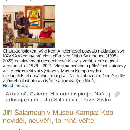
Charakteristickým výkřikem A helemese! pozvalo nakladatelství
KAVKA všechny přátele a příznivce Jiřího Šalamouna (1935-
2022) na slavnostní uvedení nové knihy s verši, které napsal
v rozmezí let 1978 – 2021. Vloni na podzim u příležitosti autorovy
velké retrospektivní výstavy v Museu Kampa vydalo
nakladatelství obsáhlou monografii Nic k zahození o životě a díle
známého ilustrátora a tvůrce animovaných filmů,…
Read more »
Aktuálně
,
Galerie
,
Historie inspiruje
,
Náš tip
artmagazin.eu
,
Jiri Salamoun
,
Pavel Sivko
Jiří Šalamoun v Museu Kampa: Kdo
neviděl, neuvěří, to mně věřte!