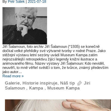
By
Petr Šálek
|
2021-07-18
Jiří Šalamoun, foto archiv Jiří Šalamoun (*1935) se konečně
dočkal velké přehlídky své výtvarné tvorby v rodné Praze. Jako
stěžejní výstavu letní sezóny uvádí Museum Kampa zatím
nejrozsáhlejší retrospektivu žijící legendy knižní ilustrace a
animovaného filmu. Název výstavy Jiří Šalamoun: Kdo neviděl,
neuvěří, to mně věřte! svědčí o tom, že tvůrce, známý především
jako autor…
Read more »
Galerie
,
Historie inspiruje
,
Náš tip
Jiri
Salamoun
,
Kampa
,
Museum Kampa