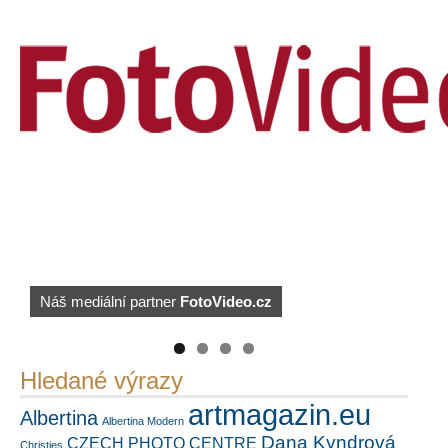
Náš mediální partner
PetrSalek.com
https://kuula.co/profile/PetrSalek/collections
FotoVideo.cz
Hledané výrazy
artmagazin.eu
Albertina
Albertina Modern
Dana Kyndrová
CZECH PHOTO CENTRE
Christies