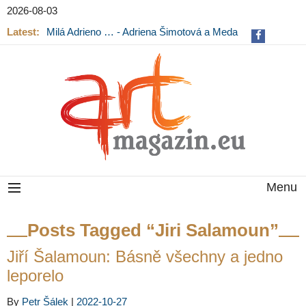
2026-08-03
Latest:
Milá Adrieno … - Adriena Šimotová a Meda
Mládková na výstavě v Museu Kampa
Menu
Posts Tagged “Jiri Salamoun”
Jiří Šalamoun: Básně všechny a jedno
leporelo
By
Petr Šálek
|
2022-10-27