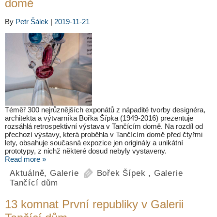
domě
By
Petr Šálek
|
2019-11-21
Téměř 300 nejrůznějších exponátů z nápadité tvorby designéra,
architekta a výtvarníka Bořka Šípka (1949-2016) prezentuje
rozsáhlá retrospektivní výstava v Tančícím domě. Na rozdíl od
přechozí výstavy, která proběhla v Tančícím domě před čtyřmi
lety, obsahuje současná expozice jen originály a unikátní
prototypy, z nichž některé dosud nebyly vystaveny.
Read more »
Aktuálně
,
Galerie
Bořek Šípek
,
Galerie
Tančící dům
13 komnat První republiky v Galerii