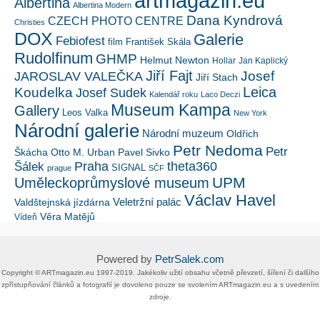
artmagazin.eu
Albertina
Albertina Modern
Dana Kyndrová
CZECH PHOTO CENTRE
Christies
DOX
Galerie
Febiofest
film
František Skála
Rudolfinum
GHMP
Helmut Newton
Hollar
Jan Kaplický
Jiří Fajt
Josef
JAROSLAV VALEČKA
Jiří Stach
Leica
Koudelka
Josef Sudek
Kalendář roku
Laco Deczi
Museum Kampa
Gallery
Leos Valka
New York
Národní galerie
Národní muzeum
Oldřich
Petr Nedoma
Petr
Škácha
Otto M. Urban
Pavel Sivko
Šálek
Praha
theta360
SIGNAL
prague
SČF
UPM
Uměleckoprůmyslové museum
Václav Havel
Veletržní palác
Valdštejnská jízdárna
Věra Matějů
Vídeň
Powered by
PetrSalek.com
Copyright ©​ ​​ARTmagazin.eu ​1997-2019​.​ Jakékoliv užití obsahu včetně převzetí, šíření či dalšího
zpřístupňování článků a fotografií je dovoleno pouze se svolením ​ARTmagazin.eu​ ​a s uvedením
zdroje.