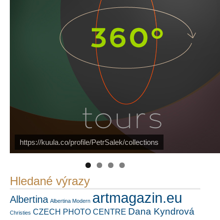
https://kuula.co/profile/PetrSalek/collections
Náš mediální partner
PetrSalek.com
FotoVideo.cz
Hledané výrazy
artmagazin.eu
Albertina
Albertina Modern
Dana Kyndrová
CZECH PHOTO CENTRE
Christies