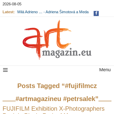
2026-08-05
Latest:
Milá Adrieno … - Adriena Šimotová a Meda
Mládková na výstavě v Museu Kampa
Menu
Posts Tagged “#fujifilmcz
#artmagazineu #petrsalek”
FUJIFILM Exhibition X-Photographers