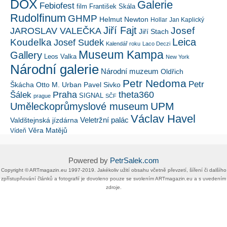
DOX
Galerie
Febiofest
film
František Skála
Rudolfinum
GHMP
Helmut Newton
Hollar
Jan Kaplický
Jiří Fajt
Josef
JAROSLAV VALEČKA
Jiří Stach
Leica
Koudelka
Josef Sudek
Kalendář roku
Laco Deczi
Museum Kampa
Gallery
Leos Valka
New York
Národní galerie
Národní muzeum
Oldřich
Petr Nedoma
Petr
Škácha
Otto M. Urban
Pavel Sivko
Šálek
Praha
theta360
SIGNAL
prague
SČF
UPM
Uměleckoprůmyslové museum
Václav Havel
Veletržní palác
Valdštejnská jízdárna
Věra Matějů
Vídeň
Powered by
PetrSalek.com
Copyright ©​ ​​ARTmagazin.eu ​1997-2019​.​ Jakékoliv užití obsahu včetně převzetí, šíření či dalšího
zpřístupňování článků a fotografií je dovoleno pouze se svolením ​ARTmagazin.eu​ ​a s uvedením
zdroje.