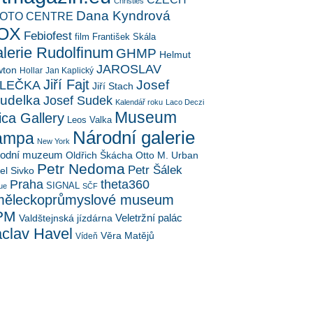
Christies
Dana Kyndrová
OTO CENTRE
OX
Febiofest
film
František Skála
lerie Rudolfinum
GHMP
Helmut
JAROSLAV
ton
Hollar
Jan Kaplický
Jiří Fajt
Josef
LEČKA
Jiří Stach
udelka
Josef Sudek
Kalendář roku
Laco Deczi
Museum
ica Gallery
Leos Valka
Národní galerie
ampa
New York
rodní muzeum
Oldřich Škácha
Otto M. Urban
Petr Nedoma
Petr Šálek
el Sivko
Praha
theta360
SIGNAL
ue
SČF
ěleckoprůmyslové museum
PM
Veletržní palác
Valdštejnská jízdárna
clav Havel
Věra Matějů
Vídeň