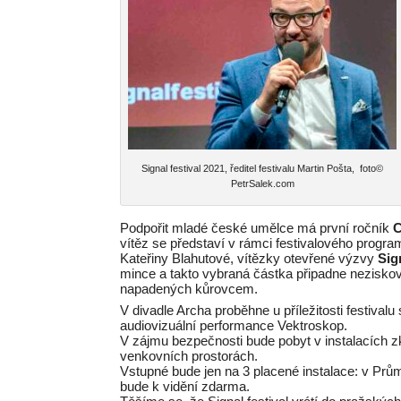
Signal festival 2021, ředitel festivalu Martin Pošta, foto©
PetrSalek.com
Podpořit mladé české umělce má první ročník
C
vítěz se představí v rámci festivalového progr
Kateřiny Blahutové, vítězky otevřené výzvy
Sig
mince a takto vybraná částka připadne nezisko
napadených kůrovcem.
V divadle Archa proběhne u příležitosti festival
audiovizuální performance Vektroskop.
V zájmu bezpečnosti bude pobyt v instalacích zk
venkovních prostorách.
Vstupné bude jen na 3 placené instalace: v Prů
bude k vidění zdarma.