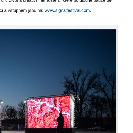
 ulic život a kreativní atmosféru, které po dlouhé pauze tak
ci a vstupném jsou na:
www.signalfestival.com.