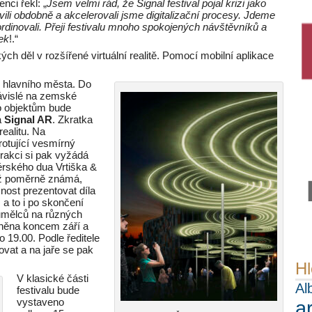
nci řekl: „
Jsem velmi rád, že Signal festival pojal krizi jako
vili obdobně a akcelerovali jsme digitalizační procesy. Jdeme
rdinovali. Přeji festivalu mnoho spokojených návštěvníků a
tek
!.“
ch děl v rozšířené virtuální realitě. Pomocí mobilní aplikace
ch hlavního města. Do
závislé na zemské
o objektům bude
á
Signal AR
. Zkratka
ealitu. Na
otující vesmírný
erakci si pak vyžádá
rského dua Vrtiška &
již poměrně známá,
nost prezentovat díla
 a to i po skončení
4 umělců na různých
jněna koncem září a
o 19.00. Podle ředitele
tovat a na jaře se pak
Hl
V klasické části
Al
festivalu bude
vystaveno
a