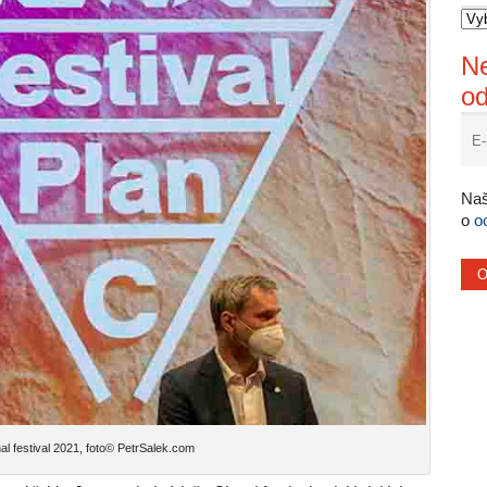
Ne
o
Naš
o
o
al festival 2021, foto© PetrSalek.com