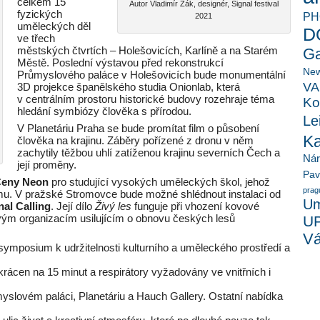
celkem 15
Autor Vladimír Žák, designér, Signal festival
fyzických
PH
2021
uměleckých děl
D
ve třech
městských čtvrtích – Holešovicích, Karlíně a na Starém
Ga
Městě. Poslední výstavou před rekonstrukcí
New
Průmyslového paláce v Holešovicích bude monumentální
VA
3D projekce španělského studia Onionlab, která
v centrálním prostoru historické budovy rozehraje téma
Ko
hledání symbiózy člověka s přírodou.
Le
V Planetáriu Praha se bude promítat film o působení
K
člověka na krajinu. Záběry pořízené z dronu v něm
zachytily těžbou uhlí zatíženou krajinu severních Čech a
Ná
její proměny.
Pav
eny Neon
pro studující vysokých uměleckých škol, jehož
prag
amu. V pražské Stromovce bude možné shlédnout instalaci od
Um
nal Calling
. Její dílo
Živý les
funguje při vhození kovové
vým organizacím usilujícím o obnovu českých lesů
U
Vá
u symposium k udržitelnosti kulturního a uměleckého prostředí a
rácen na 15 minut a respirátory vyžadovány ve vnitřních i
myslovém paláci, Planetáriu a Hauch Gallery. Ostatní nabídka