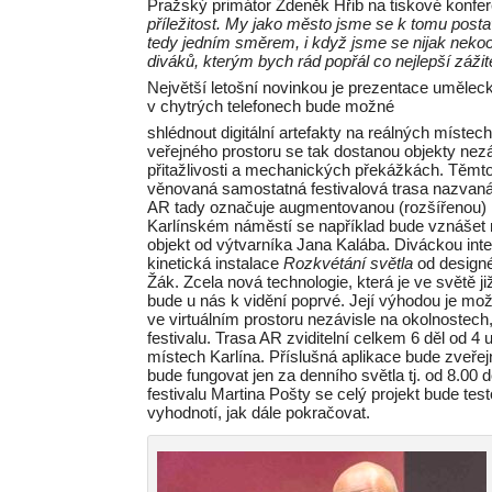
Pražský primátor Zdeněk Hřib na tiskové konfere
příležitost. My jako město jsme se k tomu posta
tedy jedním směrem, i když jsme se nijak nekoo
diváků, kterým bych rád popřál co nejlepší záži
Největší letošní novinkou je prezentace umělecký
v chytrých telefonech bude možné
shlédnout digitální artefakty na reálných míste
veřejného prostoru se tak dostanou objekty ne
přitažlivosti a mechanických překážkách. Těmt
věnovaná samostatná festivalová trasa nazvan
AR tady označuje augmentovanou (rozšířenou) r
Karlínském náměstí se například bude vznášet r
objekt od výtvarníka Jana Kalába. Diváckou int
kinetická instalace
Rozkvétání světla
od designé
Žák. Zcela nová technologie, která je ve světě 
bude u nás k vidění poprvé. Její výhodou je mož
ve virtuálním prostoru nezávisle na okolnostech,
festivalu. Trasa AR zviditelní celkem 6 děl od 
místech Karlína. Příslušná aplikace bude zveře
bude fungovat jen za denního světla tj. od 8.00 d
festivalu Martina Pošty se celý projekt bude tes
vyhodnotí, jak dále pokračovat.