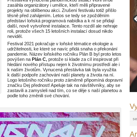
zasáhla organizátory i umělce, kteří měli připravené
projekty na oblíbenou akci. Zrušení festivalu totiž přišlo
těsně před zahájením. Letos se tedy se zpožděním
představí loňská programová nabídka a k ní se přidají
další, nově vytvořené instalace. Tento rozdíl ale nehraje
roli, protože všech 15 letošních instalací dosud nikdo
neviděl.
Festival 2021 pokračuje v loňské tématice ekologie a
udržitelnosti, ke které se navíc přidá snaha o překonání
pandemie. Název loňského ročníku Plán B byl proto letos
povýšen na
Plán C,
protože si klade za cíl inspirovat při
hledání nového přístupu nejen k životnímu prostředí ale i
k našim životům. Vynucená přestávka tak byla využita
k další podpoře zachování naší planety a života na ní.
Logo letošního ročníku proto záměrně připomíná dopravní
značku Dej přednost! Apeluje tak na návštěvníky, aby se
zastavili a zamysleli nad tím, co se děje s naší planetou a
podle toho změnili své chování.
Vy
Ar