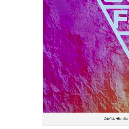
Zdeňek Hřib, Sign