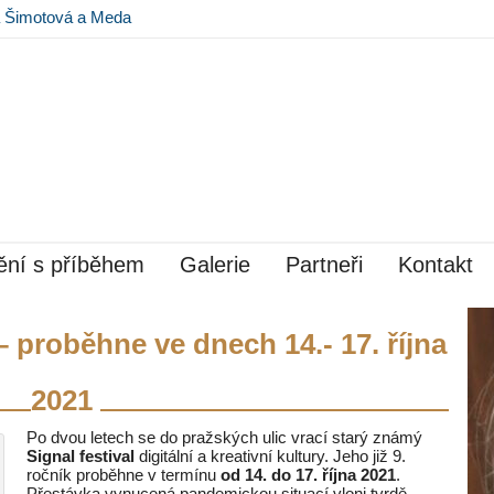
na Šimotová a Meda
 Museu Kampa
ní s příběhem
Galerie
Partneři
Kontakt
 – proběhne ve dnech 14.- 17. října
2021
Po dvou letech se do pražských ulic vrací starý známý
Signal festival
digitální a kreativní kultury. Jeho již 9.
ročník proběhne v termínu
od 14. do 17. října 2021
.
Přestávka vynucená pandemickou situací vloni tvrdě