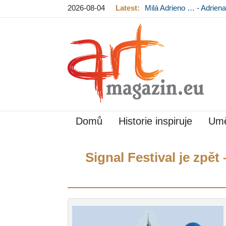
2026-08-04
Latest:
Milá Adrieno … - Adrie
Mládková na výstavě v
Domů
Historie inspiruje
Umě
Signal Festival je zpět